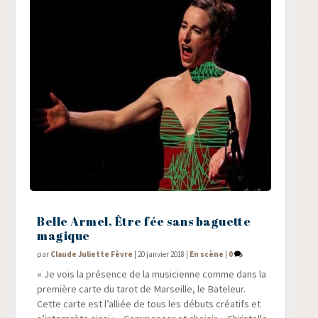
Belle Armel, Être fée sans baguette
magique
par
Claude Juliette Fèvre
|
20 janvier 2018
|
En scène
|
0
« Je vois la pré­sence de la musi­cienne comme dans la
pre­mière carte du tarot de Mar­seille, le Bate­leur.
Cette carte est l’alliée de tous les débuts créa­tifs et