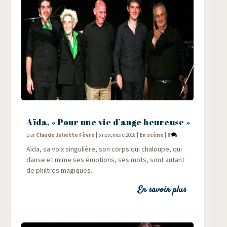
Aïda, « Pour une vie d’ange heureuse »
par
Claude Juliette Fèvre
|
5 novembre 2018
|
En scène
|
0
Aïda, sa voix sin­gu­lière, son corps qui cha­loupe, qui
danse et mime ses émo­tions, ses mots, sont autant
de philtres magiques.
En savoir plus