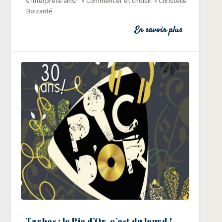
s’interprète ain­si : « Com­men­cer et choi­sir. » Chris­telle
Boizanté
En savoir plus
Tarbes : le Pic d’Or, c’est du lourd !