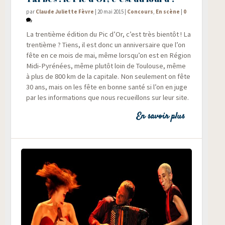
par
Claude Juliette Fèvre
|
20 mai 2015
|
Concours
,
En scène
|
0
La tren­tième édi­tion du Pic d’Or, c’est très bien­tôt ! La
tren­tième ? Tiens, il est donc un anni­ver­saire que l’on
fête en ce mois de mai, même lorsqu’on est en Région
Midi-Pyré­nées, même plu­tôt loin de Tou­louse, même
à plus de 800 km de la capi­tale. Non seule­ment on fête
30 ans, mais on les fête en bonne san­té si l’on en juge
par les infor­ma­tions que nous recueillons sur leur site.
En savoir plus