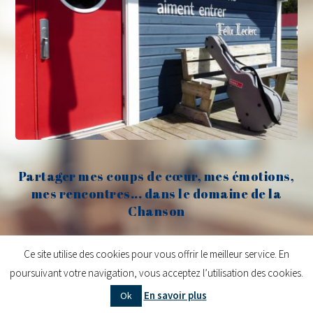
Partager mes coups de cœur, mes émotions,
mes rencontres... dans le domaine de la
Chanson
Claude Fèvre
Ce site utilise des cookies pour vous offrir le meilleur service. En
poursuivant votre navigation, vous acceptez l’utilisation des cookies.
Copyright © 2026
Claude Fèvre | Chanter c'est lancer des balles
| Design
En savoir plus
Ok
centifoliae
|
Mentions légales
|
Contact