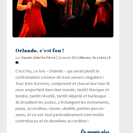
Orlando, c’est fou !
par
Claude Juliette Fèvre
|
22 janvier 2015
|
Albums
,
En scène
|
0
C’est fou, ce trio – Orlan­do – qui serait plu­tôt la
confron­ta­tion créa­tive de trois uni­vers sin­gu­liers !
Tous trois écrivent, com­posent et cha­cun leur tour ils
nous emportent dans leur monde, tan­tôt fée­rique et
tendre, tan­tôt révol­té, tan­tôt déjan­té et bur­lesque…
Ils brouillent les pistes, s’échangent les ins­tru­ments,
pia­no, accor­déon, cla­vier, uku­lé­lé, petites per­cus­
sions, et ce soir tout par­ti­cu­liè­re­ment sont invi­tés
contre­basse et un deuxième accordéon !
En savoir plus