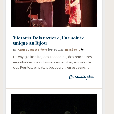
Victoria Delarozière, Une soirée
unique au Bijou
par
Claude Juliette Fèvre
|
9 mars 2022
|
En scène
|
0
Un voyage inso­lite, des anec­dotes, des ren­contres
impro­bables, des chan­sons en occi­tan, en dia­lecte
des Pouilles, en patois beau­ce­ron, en espagno…
En savoir plus