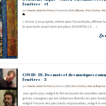
fenêtres – #1
par
Claude Juliette Fèvre
|
9 novembre 2020
|
Albums
,
Hors Scène
,
Viv
« Arri­ver à se pro­je­ter, même dans l’in­cer­ti­tude, affir­mer 
le spec­tacle vivant tient une place ESSENTIELLE… »
En s
COVID- 19, Des mots et des musiques com
fenêtres – 3
par
Claude Juliette Fèvre
|
30 mars 2020
|
Hors Scène
,
Vive la Reprise 
Jour après jour, mal­gré le flot inces­sant de nou­velles alar
gré les consignes qui ont réduit nos liber­tés les plus fon­da
mal­gré l’incurie des plus hauts res­pon­sables, mal­gré la vi