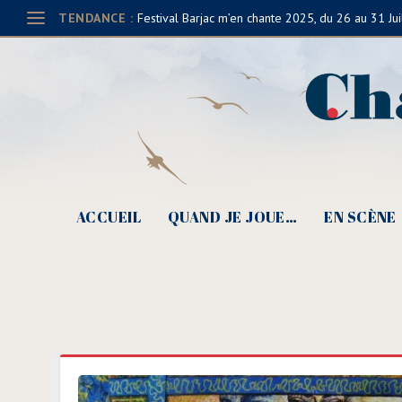
TENDANCE :
Festival Barjac m’en chante 2025, du 26 au 31 Jui
ACCUEIL
QUAND JE JOUE…
EN SCÈNE