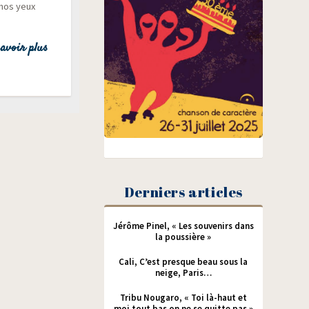
 nos yeux
avoir plus
Derniers articles
Jérôme Pinel, « Les souvenirs dans
la poussière »
Cali, C’est presque beau sous la
neige, Paris…
Tribu Nougaro, « Toi là-haut et
moi tout bas on ne se quitte pas »