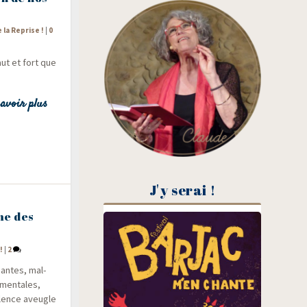
e la Reprise !
|
0
haut et fort que
avoir plus
J'y serai !
me des
!
|
2
­mantes, mal­
­men­tales,
o­lence aveugle