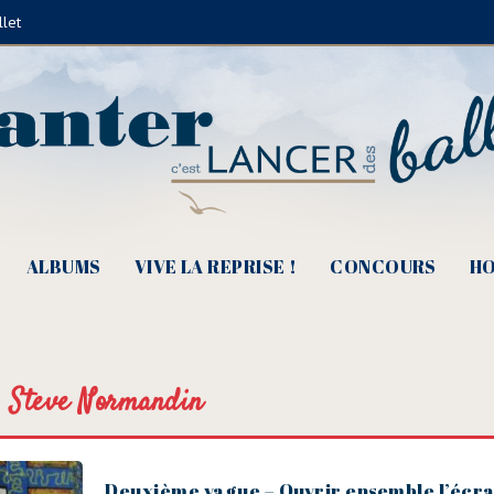
llet
ALBUMS
VIVE LA REPRISE !
CONCOURS
HO
Steve Normandin
Deuxième vague – Ouvrir ensemble l’écra