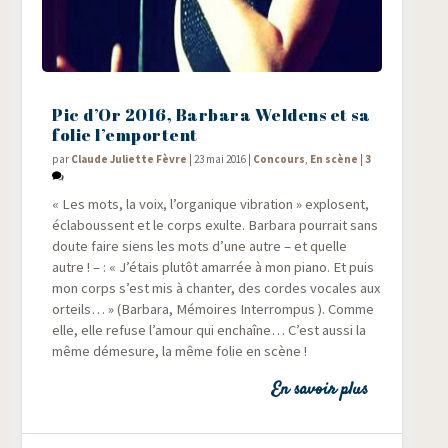
Pic d’Or 2016, Barbara Weldens et sa
folie l’emportent
par
Claude Juliette Fèvre
|
23 mai 2016
|
Concours
,
En scène
|
3
« Les mots, la voix, l’organique vibra­tion » explosent,
écla­boussent et le corps exulte. Bar­ba­ra pour­rait sans
doute faire siens les mots d’une autre – et quelle
autre ! – : « J’étais plu­tôt amar­rée à mon pia­no. Et puis
mon corps s’est mis à chan­ter, des cordes vocales aux
orteils… » (Bar­ba­ra, Mémoires Inter­rom­pus ). Comme
elle, elle refuse l’amour qui enchaîne… C’est aus­si la
même déme­sure, la même folie en scène !
En savoir plus