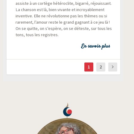
assiste à un cor­tège hété­ro­clite, bigar­ré, réjouis­sant.
La chan­son est là, bien vivante et incroya­ble­ment
inven­tive. Elle ne révo­lu­tionne pas les thèmes ou si
rare­ment, l’amour reste le grand gagnant à ce jeu là !
On se quitte, on s’espère, on se déteste, sur tous les
tons, tous les registres.
En savoir plus
1
2