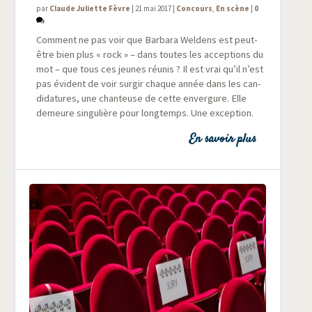
par
Claude Juliette Fèvre
|
21 mai 2017
|
Concours
,
En scène
|
0
Com­ment ne pas voir que Bar­ba­ra Wel­dens est peut-
être bien plus « rock » – dans toutes les accep­tions du
mot – que tous ces jeunes réunis ? Il est vrai qu’il n’est
pas évident de voir sur­gir chaque année dans les can­
di­da­tures, une chan­teuse de cette enver­gure. Elle
demeure sin­gu­lière pour long­temps. Une exception.
En savoir plus