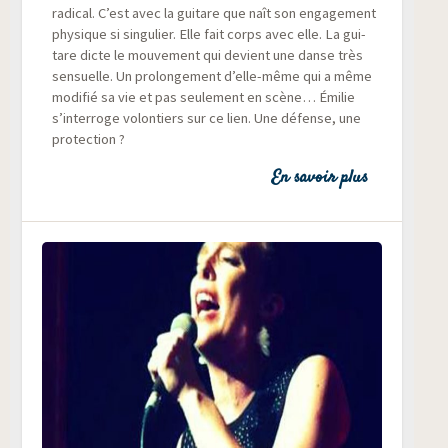
radi­cal. C’est avec la gui­tare que naît son enga­ge­ment
phy­sique si sin­gu­lier. Elle fait corps avec elle. La gui­
tare dicte le mou­ve­ment qui devient une danse très
sen­suelle. Un pro­lon­ge­ment d’elle-même qui a même
modi­fié sa vie et pas seule­ment en scène… Émi­lie
s’interroge volon­tiers sur ce lien. Une défense, une
protection ?
En savoir plus