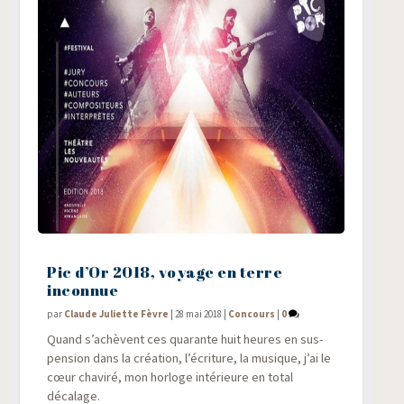
Pic d’Or 2018, voyage en terre
inconnue
par
Claude Juliette Fèvre
|
28 mai 2018
|
Concours
|
0
Quand s’achèvent ces qua­rante huit heures en sus­
pen­sion dans la créa­tion, l’écriture, la musique, j’ai le
cœur cha­vi­ré, mon hor­loge inté­rieure en total
décalage.