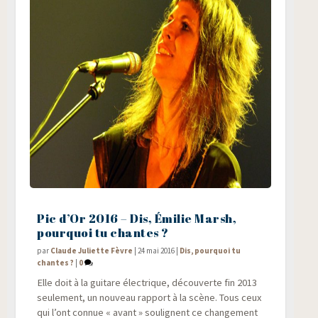
Pic d’Or 2016 – Dis, Émilie Marsh,
pourquoi tu chantes ?
par
Claude Juliette Fèvre
|
24 mai 2016
|
Dis, pourquoi tu
chantes ?
|
0
Elle doit à la gui­tare élec­trique, décou­verte fin 2013
seule­ment, un nou­veau rap­port à la scène. Tous ceux
qui l’ont connue « avant » sou­lignent ce chan­ge­ment