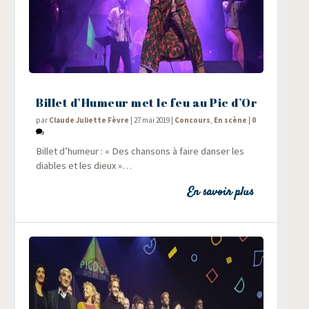
Billet d’Humeur met le feu au Pic d’Or
par
Claude Juliette Fèvre
|
27 mai 2019
|
Concours
,
En scène
|
0
Billet d’hu­meur : « Des chan­sons à faire dan­ser les
diables et les dieux »…
En savoir plus