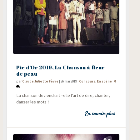
Pic d’Or 2019, La Chanson à fleur
de peau
par
Claude Juliette Fèvre
|
26 mai 2019
|
Concours
,
En scène
|
0
La chan­son devien­drait –elle l’art de dire, chan­ter,
dan­ser les mots ?
En savoir plus