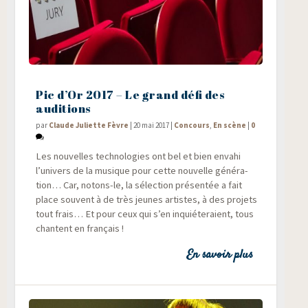
Pic d’Or 2017 – Le grand défi des
auditions
par
Claude Juliette Fèvre
|
20 mai 2017
|
Concours
,
En scène
|
0
Les nou­velles tech­no­lo­gies ont bel et bien enva­hi
l’univers de la musique pour cette nou­velle géné­ra­
tion… Car, notons-le, la sélec­tion pré­sen­tée a fait
place sou­vent à de très jeunes artistes, à des pro­jets
tout frais… Et pour ceux qui s’en inquié­te­raient, tous
chantent en français !
En savoir plus