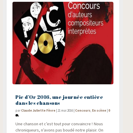
Pic d’Or 2016, une journée entière
dans les chansons
par
Claude Juliette Fèvre
|
21 mai 2016
|
Concours
,
En scène
|
0
Une chan­son et c’est tout pour convaincre ! Nous
chro­ni­queurs, n’avons pas bou­dé notre plai­sir. On