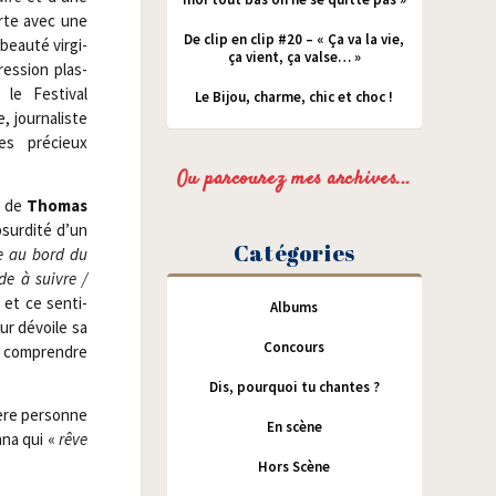
erte avec une
De clip en clip #20 – « Ça va la vie,
eau­té vir­gi­
ça vient, ça valse… »
es­sion plas­
e Fes­ti­val
Le Bijou, charme, chic et choc !
 jour­na­liste
s pré­cieux
Ou parcourez mes archives...
n de
Tho­mas
absurdité d’un
Catégories
ve au bord du
e à suivre /​
et ce sen­ti­
Albums
ur dévoile sa
Concours
t com­prendre
Dis, pourquoi tu chantes ?
ère per­sonne
En scène
nna qui «
rêve
Hors Scène