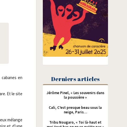
es cabanes en
Derniers articles
Jérôme Pinel, « Les souvenirs dans
re. Et le site
la poussière »
Cali, C’est presque beau sous la
neige, Paris…
rieux mélange
Tribu Nougaro, « Toi là-haut et
aire
et d’une
moi tout bas on ne se quitte pas »