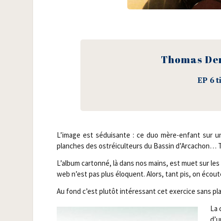
Tho­mas De
EP 6 t
L’image est sédui­sante : ce duo mère-enfant sur un
planches des ostréi­cul­teurs du Bas­sin d’Arcachon… 
L’album car­ton­né, là dans nos mains, est muet sur les 
web n’est pas plus élo­quent. Alors, tant pis, on écoute
Au fond c’est plu­tôt inté­res­sant cet exer­cice sans pl
La 
d’u