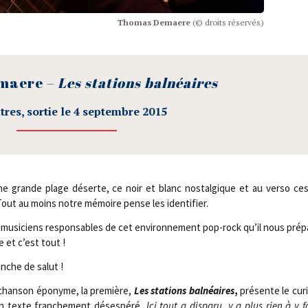
Tho­mas Demaere
(© droits réservés)
maere –
Les sta­tions balnéaires
itres, sor­tie le 4 sep­tembre 2015
e grande plage déserte, ce noir et blanc nos­tal­gique et au ver­so c
Tout au moins notre mémoire pense les identifier.
musi­ciens res­pon­sables de cet envi­ron­ne­ment pop-rock qu’il nous pré­pa
 et c’est tout !
anche de salut !
chan­son épo­nyme, la pre­mière,
Les sta­tions bal­néaires
,
pré­sente le cu
n texte fran­che­ment déses­pé­ré,
Ici tout a dis­pa­ru, y a plus rien à y f