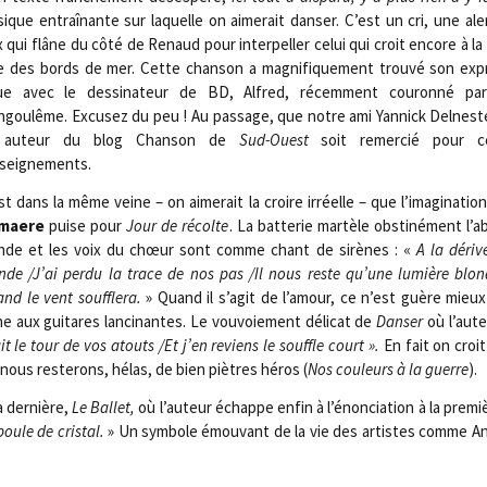
ique entraî­nante sur laquelle on aime­rait dan­ser. C’est un cri, une al
x qui flâne du côté de Renaud pour inter­pel­ler celui qui croit encore à la b
e des bords de mer. Cette chan­son a magni­fi­que­ment trou­vé son expr
ue avec le des­si­na­teur de BD, Alfred, récem­ment cou­ron­né par l
ngoulême. Excu­sez du peu ! Au pas­sage, que notre ami Yan­nick Del­neste,
 auteur du blog Chan­son de
Sud-Ouest
soit remer­cié pour ce
seignements.
st dans la même veine – on aime­rait la croire irréelle – que l’imaginatio
maere
puise pour
Jour de récolte
. La bat­te­rie mar­tèle obs­ti­né­ment l’
de et les voix du chœur sont comme chant de sirènes : «
A la déri
de /​J’ai per­du la trace de nos pas /​Il nous reste qu’une lumière blond
nd le vent souf­fle­ra.
» Quand il s’agit de l’amour, ce n’est guère mieux 
 aux gui­tares lan­ci­nantes. Le vou­voie­ment déli­cat de
Dan­ser
où l’aute
ait le tour de vos atouts /​Et j’en reviens le souffle court ».
En fait on croi
 nous res­te­rons, hélas, de bien piètres héros (
Nos cou­leurs à la guerre
).
a der­nière,
Le Bal­let,
où l’auteur échappe enfin à l’énonciation à la pre­mi
oule de cris­tal.
» Un sym­bole émou­vant de la vie des artistes comme A