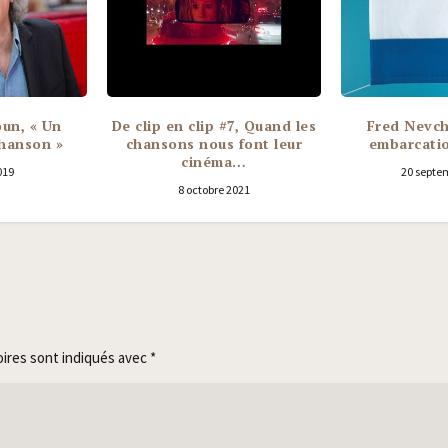
oun, « Un
De clip en clip #7, Quand les
Fred Nevch
chanson »
chansons nous font leur
embarcatio
cinéma…
019
20 septe
8 octobre 2021
oires sont indiqués avec
*