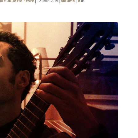
ude Juliette Fèvre
|
12 août 2015
|
Albums
|
0