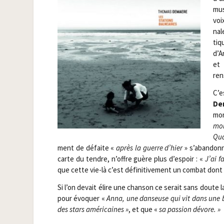
mus
voi
nal
tiq
d’A
et
ren
C’e
De
mon
mon
Qua
ment de défaite «
après la guerre d’hier
» s’abandonne
carte du tendre, n’offre guère plus d’espoir : «
J’ai f
que cette vie-là c’est défi­ni­ti­ve­ment un com­bat dont
Si l’on devait élire une chan­son ce serait sans doute l
pour évo­quer «
Anna,
une dan­seuse qui vit dans une b
des stars amé­ri­caines »
, et que «
sa pas­sion dévore. »