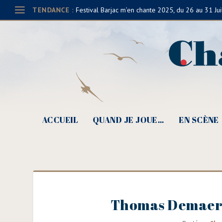
TENDANCE :
Festival Barjac m’en chante 2025, du 26 au 31 Jui
ACCUEIL
QUAND JE JOUE…
EN SCÈNE
Thomas Demaere,