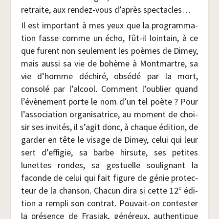
retraite, aux ren­dez-vous d’après spectacles…
Il est impor­tant à mes yeux que la pro­gram­ma­
tion fasse comme un écho, fût-il loin­tain, à ce
que furent non seule­ment les poèmes de Dimey,
mais aus­si sa vie de bohème à Mont­martre, sa
vie d’homme déchi­ré, obsé­dé par la mort,
conso­lé par l’alcool. Com­ment l’oublier quand
l’évènement porte le nom d’un tel poète ? Pour
l’association orga­ni­sa­trice, au moment de choi­
sir ses invi­tés, il s’agit donc, à chaque édi­tion, de
gar­der en tête le visage de Dimey, celui qui leur
sert d’effigie, sa barbe hir­sute, ses petites
lunettes rondes, sa ges­tuelle sou­li­gnant la
faconde de celui qui fait figure de génie pro­tec­
e
teur de la chan­son. Cha­cun dira si cette 12
édi­
tion a rem­pli son contrat. Pou­vait-on contes­ter
la pré­sence de Fra­siak, géné­reux, authen­tique