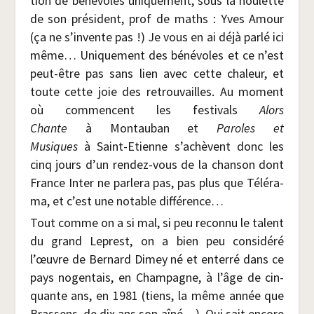
tion de béné­voles uni­que­ment, sous la hou­lette
de son pré­sident, prof de maths : Yves Amour
(ça ne s’invente pas !) Je vous en ai déjà par­lé ici
même… Uni­que­ment des béné­voles et ce n’est
peut-être pas sans lien avec cette cha­leur, et
toute cette joie des retrou­vailles. Au moment
où com­mencent les fes­ti­vals
Alors
Chante
à Mon­tau­ban et
Paroles et
Musiques
à Saint-Etienne s’achèvent donc les
cinq jours d’un ren­dez-vous de la chan­son dont
France Inter ne par­le­ra pas, pas plus que Télé­ra­
ma, et c’est une notable différence…
Tout comme on a si mal, si peu recon­nu le talent
du grand Leprest, on a bien peu consi­dé­ré
l’œuvre de Ber­nard Dimey né et enter­ré dans ce
pays nogen­tais, en Cham­pagne, à l’âge de cin­
quante ans, en 1981 (tiens, la même année que
Bras­sens, de dix ans son aîné…). Qui sait encore