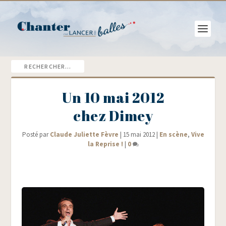
Un 10 mai 2012
chez Dimey
Posté par
Claude Juliette Fèvre
|
15 mai 2012
|
En scène
,
Vive
la Reprise !
|
0