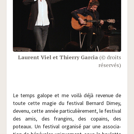
Laurent Viel et Thier­ry Gar­cia
(© droits
réservés)
Le temps galope et me voi­là déjà reve­nue de
toute cette magie du fes­ti­val Ber­nard Dimey,
deve­nu, cette année par­ti­cu­liè­re­ment, le fes­ti­val
des amis, des fran­gins, des copains, des
poteaux. Un fes­ti­val orga­ni­sé par une asso­cia­