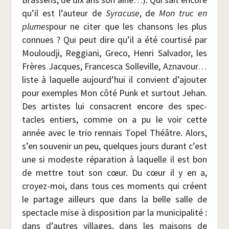
qu’il est l’auteur de
Syra­cuse
, de
Mon truc en
plumes
pour ne citer que les chan­sons les plus
connues ? Qui peut dire qu’il a été cour­ti­sé par
Mou­loud­ji, Reg­gia­ni, Gre­co, Hen­ri Sal­va­dor, les
Frères Jacques, Fran­ces­ca Sol­le­ville, Azna­vour…
liste à laquelle aujourd’hui il convient d’ajouter
pour exemples Mon côté Punk et sur­tout Jehan.
Des artistes lui consacrent encore des spec­
tacles entiers, comme on a pu le voir cette
année avec le trio ren­nais Topel Théâtre. Alors,
s’en sou­ve­nir un peu, quelques jours durant c’est
une si modeste répa­ra­tion à laquelle il est bon
de mettre tout son cœur. Du cœur il y en a,
croyez-moi, dans tous ces moments qui créent
le par­tage ailleurs que dans la belle salle de
spec­tacle mise à dis­po­si­tion par la muni­ci­pa­li­té :
dans d’autres vil­lages, dans les mai­sons de