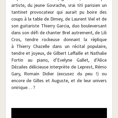
artiste, du jeune Govrache, vrai titi pari­sien un
tan­ti­net pro­vo­ca­teur qui aurait pu boire des
coups à la table de Dimey, de Laurent Viel et de
son gui­ta­riste Thier­ry Gar­cia, duo bou­le­ver­sant
dans son défi de chan­ter Brel autre­ment, de Lili
Cros, tendre rockeuse don­nant la réplique
à Thier­ry Cha­zelle dans un réci­tal popu­laire,
tendre et joyeux, de Gil­bert Laf­faille et Natha­lie
For­tin au pia­no, d’Evelyne Gal­let, d’Alice
Dézailes déli­cieuse inter­prète de Leprest, Rémo
Gary, Romain Didier (excu­sez du peu !) ou
encore de Gilles et Auguste, et de leur uni­vers
onirique… ?