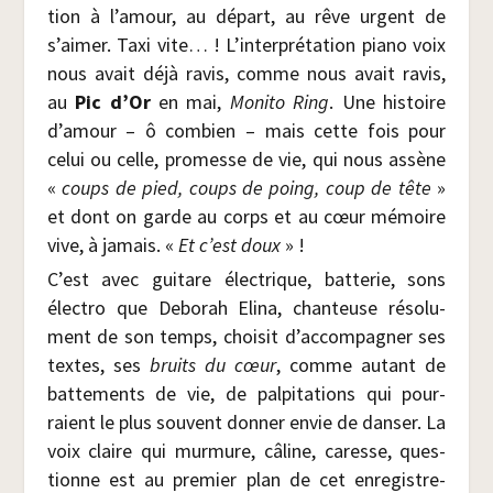
tion à l’amour, au départ, au rêve urgent de
s’aimer. Taxi vite… ! L’interprétation pia­no voix
nous avait déjà ravis, comme nous avait ravis,
au
Pic d’Or
en mai,
Moni­to Ring
. Une his­toire
d’amour – ô com­bien – mais cette fois pour
celui ou celle, pro­messe de vie, qui nous assène
«
coups de pied, coups de poing, coup de tête
»
et dont on garde au corps et au cœur mémoire
vive, à jamais. «
Et c’est doux
» !
C’est avec gui­tare élec­trique, bat­te­rie, sons
élec­tro que Debo­rah Eli­na, chan­teuse réso­lu­
ment de son temps, choi­sit d’accompagner ses
textes, ses
bruits du cœur
, comme autant de
bat­te­ments de vie, de pal­pi­ta­tions qui pour­
raient le plus sou­vent don­ner envie de dan­ser. La
voix claire qui mur­mure, câline, caresse, ques­
tionne est au pre­mier plan de cet enre­gis­tre­