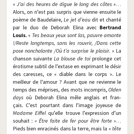
«
J’ai des heures de digue le long des côtes
»…
Alors, on n’est pas sur­pris que vienne ensuite le
poème de Bau­de­laire,
Le
jet d’eau
dit et chan­té
par le duo de Debo­rah Eli­na avec
Ber­trand
Louis.
«
Tes beaux yeux sont las, pauvre amante
!/​Reste long­temps, sans les rou­vrir, /​Dans cette
pose non­cha­lante /​Où t’a sur­prise le plai­sir.
» La
chan­son sui­vante
La blouse de toi
pro­longe cet
éro­tisme sub­til de l’extase en expri­mant le désir
des caresses, ce « diable dans le corps ». Le
meilleur de l’amour ? Avant que ne revienne le
temps des méprises, des mots incom­pris,
Olden
days
où Debo­rah Eli­na mêle anglais et fran­
çais. C’est pour­tant dans l’image joyeuse de
Madame Eif­fel
qu’elle trouve l’expression d’un
sou­hait :
« Être faite de fer pour être forte »
…
Pieds bien enra­ci­nés dans la terre, mais la «
tête