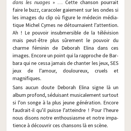
dans les nuages
» … Cette chan­son pour­rait
faire le buzz, cara­co­ler gaie­ment sur les ondes si
les images du clip où figure le méde­cin média­
tique Michel Cymes ne détour­naient l’attention.
Ah ! Le pou­voir insub­mer­sible de la télé­vi­sion
mais peut-être plus sûre­ment le pou­voir du
charme fémi­nin de Debo­rah Eli­na dans ces
images. Encore un point qui la rap­proche de Bar­
ba­ra qui ne ces­sa jamais de chan­ter les jeux, SES
jeux de l’amour, dou­lou­reux, cruels et
magnifiques.
Sans aucun doute Debo­rah Eli­na signe là un
album pro­fond, sédui­sant musi­ca­le­ment sur­tout
si l’on songe à la plus jeune géné­ra­tion. Encore
fau­drait-il qu’il puisse l’atteindre ! Pour l’heure
nous disons notre enthou­siasme et notre impa­
tience à décou­vrir ces chan­sons là en scène.