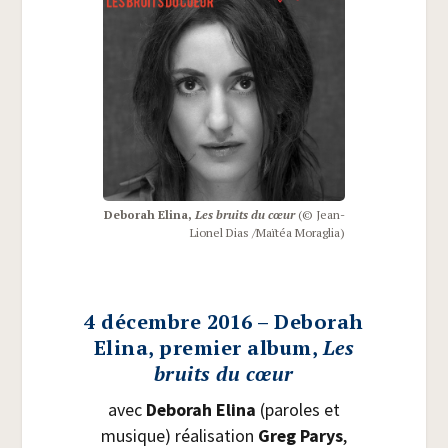
Debo­rah Eli­na,
Les bruits du cœur
(© Jean-
Lio­nel Dias /​Maï­téa Moraglia)
4 décembre 2016 – Deborah
Elina, premier album,
Les
bruits du cœur
avec
Debo­rah Eli­na
(paroles et
musique) réa­li­sa­tion
Greg Parys
,