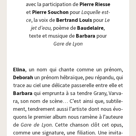
avec la par­ti­ci­pa­tion de
Pierre Riesse
et
Pierre Sou­chon
pour
Laquelle est-
ce
, la voix de
Ber­trand Louis
pour
Le
jet d’eau,
poème de
Bau­de­laire
,
texte et musique de
Bar­ba­ra
pour
Gare de Lyon
Eli­na
, un nom qui chante comme un pré­nom,
Debo­rah
un pré­nom hébraïque, peu répan­du, qui
trace au ciel une déli­cate pas­se­relle entre elle et
Bar­ba­ra
qui emprun­ta à sa tendre Gra­ny, Var­va­
ra, son nom de scène… C’est ain­si que, sub­ti­le­
ment, ten­dre­ment aus­si l’artiste dont nous évo­
quons le pre­mier album nous ramène à l’auteure
de
Gare de Lyon
. Cette chan­son clôt cet opus,
comme une signa­ture, une filia­tion. Une invi­ta­