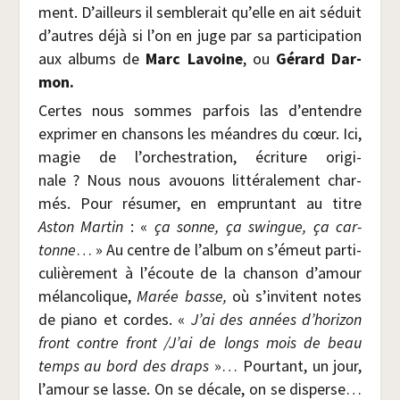
ment. D’ailleurs il sem­ble­rait qu’elle en ait séduit
d’autres déjà si l’on en juge par sa par­ti­ci­pa­tion
aux albums de
Marc Lavoine
, ou
Gérard Dar­
mon.
Certes nous sommes par­fois las d’entendre
expri­mer en chan­sons les méandres du cœur. Ici,
magie de l’orchestration, écri­ture ori­gi­
nale ? Nous nous avouons lit­té­ra­le­ment char­
més. Pour résu­mer, en emprun­tant au titre
Aston Mar­tin
: «
ça sonne, ça swingue, ça car­
tonne
… » Au centre de l’album on s’émeut par­ti­
cu­liè­re­ment à l’écoute de la chan­son d’amour
mélan­co­lique,
Marée basse,
où s’invitent notes
de pia­no et cordes. «
J’ai des années d’horizon
front contre front /​J’ai de longs mois de beau
temps au bord des draps
»… Pour­tant, un jour,
l’amour se lasse. On se décale, on se dis­perse…