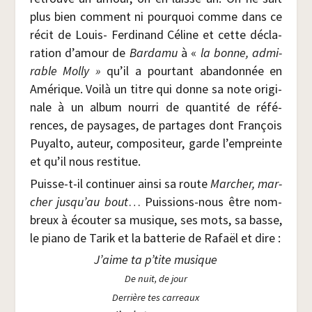
plus bien com­ment ni pour­quoi comme dans ce
récit de Louis- Fer­di­nand Céline et cette décla­
ra­tion d’amour de
Bar­da­mu
à «
la bonne, admi­
rable Mol­ly »
qu’il a pour­tant aban­don­née en
Amé­rique. Voi­là un titre qui donne sa note ori­gi­
nale à un album nour­ri de quan­ti­té de réfé­
rences, de pay­sages, de par­tages dont Fran­çois
Puyal­to, auteur, com­po­si­teur, garde l’empreinte
et qu’il nous restitue.
Puisse-t-il conti­nuer ain­si sa route
Mar­cher, mar­
cher jusqu’au bout
… Puis­sions-nous être nom­
breux à écou­ter sa musique, ses mots, sa basse,
le pia­no de Tarik et la bat­te­rie de Rafaël et dire :
J’aime ta p’tite musique
De nuit, de jour
Der­rière tes car­reaux