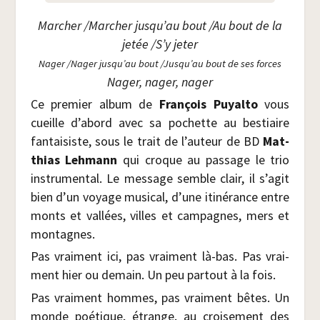
Mar­cher /​Mar­cher jusqu’au bout /​Au bout de la
jetée /​S’y jeter
Nager /​Nager jusqu’au bout /​Jusqu’au bout de ses forces
Nager, nager, nager
Ce pre­mier album de
Fran­çois Puyal­to
vous
cueille d’abord avec sa pochette au bes­tiaire
fan­tai­siste, sous le trait de l’auteur de BD
Mat­
thias Leh­mann
qui croque au pas­sage le trio
ins­tru­men­tal. Le mes­sage semble clair, il s’agit
bien d’un voyage musi­cal, d’une iti­né­rance entre
monts et val­lées, villes et cam­pagnes, mers et
montagnes.
Pas vrai­ment ici, pas vrai­ment là-bas. Pas vrai­
ment hier ou demain. Un peu par­tout à la fois.
Pas vrai­ment hommes, pas vrai­ment bêtes. Un
monde poé­tique, étrange, au croi­se­ment des