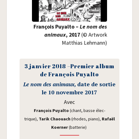
Fran­çois Puyal­to –
Le nom des
ani­maux
, 2017
(© Art­work
Mat­thias Lehmann)
3 jan­vier 2018 –Pre­mier album
de Fran­çois Puyalto
Le nom des ani­maux,
date de sor­tie
le 10 novembre 2017
Avec
Fran­çois
Puyal­to
(chant, basse élec­
trique),
Tarik Chaouach
(rhodes, pia­no),
Rafaël
Koer­ner
(bat­te­rie)