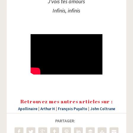
J’vois tes amours
Infi­nis, infinis
Retrouvez mes autres articles sur :
Apollinaire
|
Arthur H
|
François Puyalto
|
John Coltrane
PARTAGER: