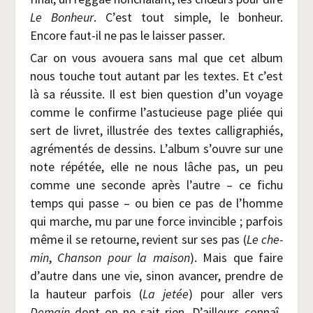
Le Bon­heur
. C’est tout simple, le bon­heur.
Encore faut-il ne pas le lais­ser passer.
Car on vous avoue­ra sans mal que cet album
nous touche tout autant par les textes. Et c’est
là sa réus­site. Il est bien ques­tion d’un voyage
comme le confirme l’astucieuse page pliée qui
sert de livret, illus­trée des textes cal­li­gra­phiés,
agré­men­tés de des­sins. L’album s’ouvre sur une
note répé­tée, elle ne nous lâche pas, un peu
comme une seconde après l’autre – ce fichu
temps qui passe – ou bien ce pas de l’homme
qui marche, mu par une force invin­cible ; par­fois
même il se retourne, revient sur ses pas (
Le che­
min
,
Chan­son pour la mai­son
). Mais que faire
d’autre dans une vie, sinon avan­cer, prendre de
la hau­teur par­fois (
La jetée
) pour aller vers
Demain
dont on ne sait rien. D’ailleurs connaî­