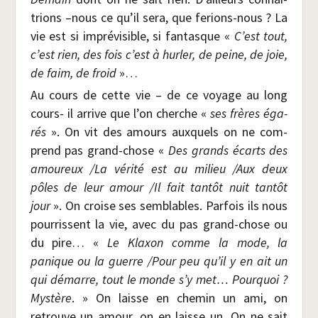
trions –nous ce qu’il sera, que ferions-nous ? La
vie est si impré­vi­sible, si fan­tasque «
C’est tout,
c’est rien, des fois c’est à hur­ler, de peine, de joie,
de faim, de froid
»…
Au cours de cette vie – de ce voyage au long
cours- il arrive que l’on cherche «
ses frères éga­
rés
». On vit des amours aux­quels on ne com­
prend pas grand-chose «
Des grands écarts des
amou­reux /​La véri­té est au milieu /​Aux deux
pôles de leur amour /​Il fait tan­tôt nuit tan­tôt
jour
». On croise ses sem­blables. Par­fois ils nous
pour­rissent la vie, avec du pas grand-chose ou
du pire… «
Le Klaxon comme la mode, la
panique ou la guerre /​Pour peu qu’il y en ait un
qui démarre, tout le monde s’y met… Pour­quoi ?
Mys­tère
. » On laisse en che­min un ami, on
retrouve un amour, on en laisse un. On ne sait