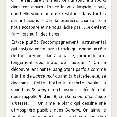
dans cet album. Est-ce la voix lim­pide, claire,
une belle voix d’homme res­ti­tuée dans toutes
ses inflexions ? Dès la pre­mière chan­son elle
nous acca­pare et ne nous lâche pas. Elle devient
fami­lière au fil des titres.
Est-ce plu­tôt l’accompagnement ins­tru­men­tal
qui navigue entre jazz et rock, qui donne un rôle
de tout pre­mier plan à la basse, comme le pro­
lon­ge­ment des mots de l’auteur ? On la
découvre lan­ci­nante, san­glo­tant par­fois comme
à la fin de
Laisse moi
quand la bat­te­rie, elle, se
déchaîne
.
Cette bat­te­rie escorte seule la
voix dans
So long
une chan­son qui déci­dé­ment
nous rap­pelle
Arthur H
,
Le cher­cheur d’or
,
Adieu
Tris­tesse
…
On aime le pia­no qui des­sine une
atmo­sphère pai­sible dans
Demain.
On aime le
final, un reg­gae non­cha­lant, les chœurs pour dire