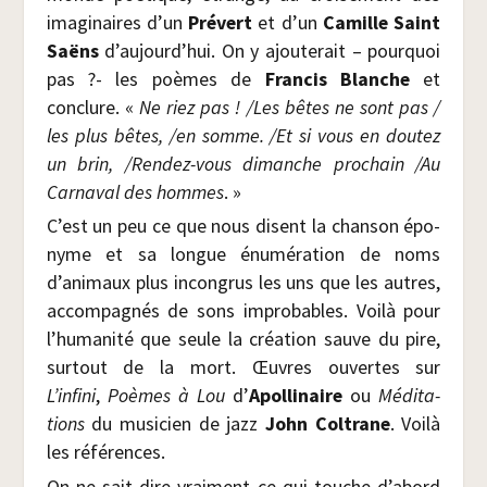
ima­gi­naires d’un
Pré­vert
et d’un
Camille Saint
Saëns
d’aujourd’hui. On y ajou­te­rait – pour­quoi
pas ?- les poèmes de
Fran­cis Blanche
et
conclure. «
Ne riez pas ! /​Les bêtes ne sont pas /​
les plus bêtes, /​en somme. /​Et si vous en dou­tez
un brin, /​Ren­dez-vous dimanche pro­chain /​Au
Car­na­val des hommes
. »
C’est un peu ce que nous disent la chan­son épo­
nyme et sa longue énu­mé­ra­tion de noms
d’animaux plus incon­grus les uns que les autres,
accom­pa­gnés de sons impro­bables. Voi­là pour
l’humanité que seule la créa­tion sauve du pire,
sur­tout de la mort. Œuvres ouvertes sur
L’infini
,
Poèmes à Lou
d’
Apol­li­naire
ou
Médi­ta­
tions
du musi­cien de jazz
John Col­trane
. Voi­là
les références.
On ne sait dire vrai­ment ce qui touche d’abord