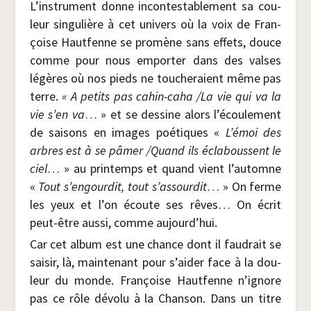
L’instrument donne incon­tes­ta­ble­ment sa cou­
leur sin­gu­lière à cet uni­vers où la voix de Fran­
çoise Haut­fenne se pro­mène sans effets, douce
comme pour nous empor­ter dans des valses
légères où nos pieds ne tou­che­raient même pas
terre.
« A petits pas cahin-caha /​La vie qui va la
vie s’en va
… » et se des­sine alors l’écoulement
de sai­sons en images poé­tiques «
L’émoi des
arbres est à se pâmer /​Quand ils écla­boussent le
ciel
… » au prin­temps et quand vient l’automne
«
Tout s’engourdit, tout s’assourdit
… » On ferme
les yeux et l’on écoute ses rêves… On écrit
peut-être aus­si, comme aujourd’hui.
Car cet album est une chance dont il fau­drait se
sai­sir, là, main­te­nant pour s’aider face à la dou­
leur du monde. Fran­çoise Haut­fenne n’ignore
pas ce rôle dévo­lu à la Chan­son. Dans un titre