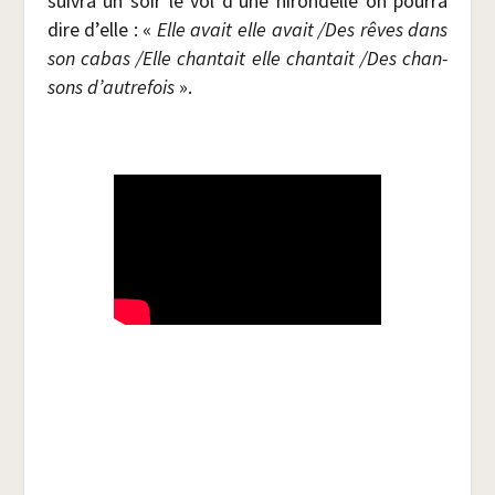
sui­vra un soir le vol d’une hiron­delle on pour­ra
dire d’elle : «
Elle avait elle avait /​Des rêves dans
son cabas /​Elle chan­tait elle chan­tait /​Des chan­
sons d’autrefois
».