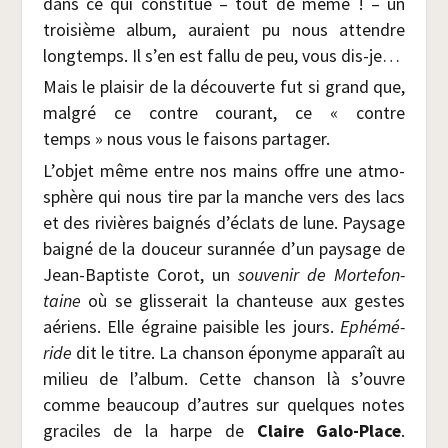
dans ce qui consti­tue – tout de même ! – un
troi­sième album, auraient pu nous attendre
long­temps. Il s’en est fal­lu de peu, vous dis-je…
Mais le plai­sir de la décou­verte fut si grand que,
mal­gré ce contre cou­rant, ce « contre
temps » nous vous le fai­sons partager.
L’objet même entre nos mains offre une atmo­
sphère qui nous tire par la manche vers des lacs
et des rivières bai­gnés d’éclats de lune. Pay­sage
bai­gné de la dou­ceur sur­an­née d’un pay­sage de
Jean-Bap­tiste Corot, un
sou­ve­nir de Mor­te­fon­
taine
où se glis­se­rait la chan­teuse aux gestes
aériens. Elle égraine pai­sible les jours.
Ephé­mé­
ride
dit le titre. La chan­son épo­nyme appa­raît au
milieu de l’album. Cette chan­son là s’ouvre
comme beau­coup d’autres sur quelques notes
gra­ciles de la harpe de
Claire Galo-Place
.