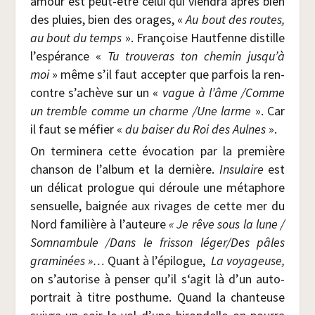
amour est peut-être celui qui vien­dra après bien
des pluies, bien des orages, «
Au bout des routes,
au bout du temps
». Fran­çoise Haut­fenne dis­tille
l’espérance «
Tu trou­ve­ras ton che­min jusqu’à
moi
» même s’il faut accep­ter que par­fois la ren­
contre s’achève sur un «
vague à l’âme /​Comme
un tremble comme un charme /​Une larme
». Car
il faut se méfier «
du bai­ser du Roi des Aulnes
».
On ter­mi­ne­ra cette évo­ca­tion par la pre­mière
chan­son de l’album et la der­nière.
Insu­laire
est
un déli­cat pro­logue qui déroule une méta­phore
sen­suelle, bai­gnée aux rivages de cette mer du
Nord fami­lière à l’auteure
« Je rêve sous la lune /​
Som­nam­bule /​Dans le fris­son léger/​Des pâles
gra­mi­nées »…
Quant à l’épilogue,
La voya­geuse,
on s’autorise à pen­ser qu’il s‘agit là d’un auto­
por­trait à titre post­hume. Quand la chan­teuse