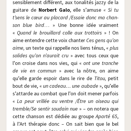
sen­si­ble­ment dif­fé­rent, aux tona­li­tés jaz­zy de la
gui­tare de
Nor­bert Galo
, elle s’amuse
« Si tu
t’sens le cœur au pla­card /​Essaie donc ma chan­
son blue bird
… » Une bonne idée vrai­ment
«
Quand le brouillard colle aux trot­toirs
» ! On
aime entendre cette voix chan­ter
Ces gens qu’on
aime,
un texte qui rap­pelle nos liens ténus, «
plus
solides qu’on n’aurait cru
» avec tous ceux que
l’on croise dans nos vies, qui «
ont une tranche
de vie en com­mun
» avec la nôtre, on aime
qu’elle garde espoir dans le rire de
Titou,
petit
bout de vie, «
un cadeau… une aubade
», qu’elle
s’attarde au com­bat que l’on doit mener par­fois
«
La peur vrillée au ventre /​Être un oiseau qui
tremble/​Se sen­tir sou­dain nue
» – on note­ra que
cette chan­son est dédiée au groupe
Apar­té 65
,
à l’Art thé­ra­pie donc – On sait bien que le bel