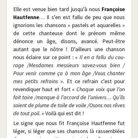
Elle est venue bien tard jusqu’à nous
Fran­çoise
Haut­fenne
… Il s’en est fal­lu de peu que nous
igno­rions les chan­sons « pas­tels et aqua­relles »
de cette chan­teuse dont le pré­nom même
dénonce un âge, disons, avan­cé. Peut-être
autant que le nôtre ! D’ailleurs une chan­son
nous éclaire sur ce point : «
Il en a fal­lu du cou­
rage /​Mes­dames mes­sieurs savez-vous bien /​
Pour venir comme ça à mon âge /​Vous chan­ter
mes petits refrains
». Et ce refrain c’est pour
reven­di­quer haut et fort «
Chaque voix que l’on
fait taire /​manque à l’accord de l’univers… Qu’ils
soient de plume de toile de voile /​Osons nos rêves
de tout poil
. » Voi­là qui est dit !
Le signe que nous fit Fran­çoise Haut­fenne fut
léger, si léger que ses chan­sons là ras­sem­blées