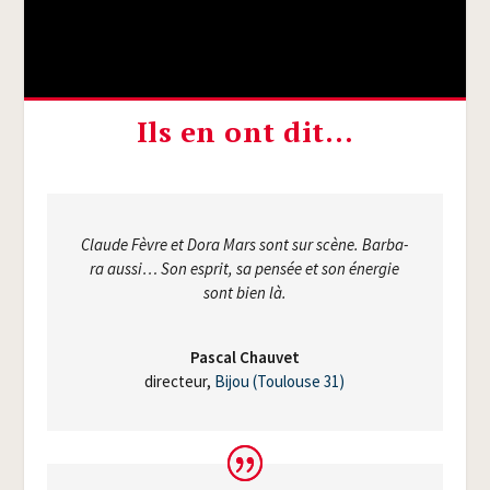
Ils en ont dit…
Claude Fèvre et Dora Mars sont sur scène. Bar­ba­
ra aus­si… Son esprit, sa pen­sée et son éner­gie
sont bien là.
Pas­cal Chauvet
direc­teur
,
Bijou (Tou­louse 31)