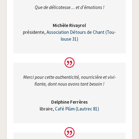
Que de déli­ca­tesse… et d’émotions !
Michèle Rivay­rol
pré­si­dente
,
Asso­cia­tion Détours de Chant (Tou­
louse 31)
Mer­ci pour cette authen­ti­ci­té, nour­ri­cière et vivi­
fiante, dont nous avons tant besoin !
Del­phine Ferrères
libraire
,
Café Plùm (Lau­trec 81)