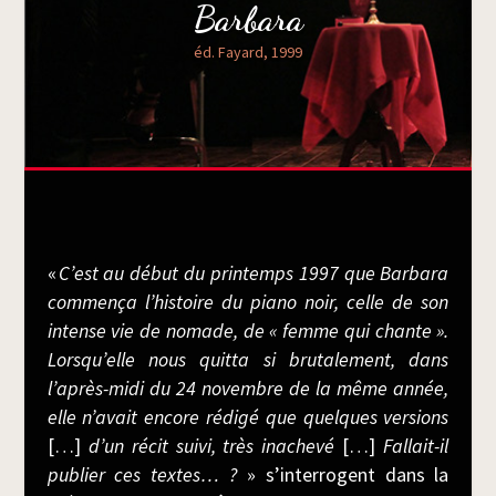
Bar­ba­ra
éd. Fayard, 1999
«
C’est au début du prin­temps 1997 que Bar­ba­ra
com­men­ça l’histoire du pia­no noir, celle de son
intense vie de nomade, de « femme qui chante ».
Lorsqu’elle nous quit­ta si bru­ta­le­ment, dans
l’après-midi du 24 novembre de la même année,
elle n’avait encore rédi­gé que quelques ver­sions
[…]
d’un récit sui­vi, très inache­vé
[…]
Fal­lait-il
publier ces textes… ?
» s’interrogent dans la