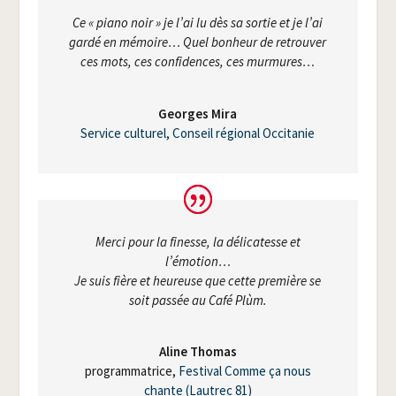
Ce « pia­no noir » je l’ai lu dès sa sor­tie et je l’ai
gar­dé en mémoire… Quel bon­heur de retrou­ver
ces mots, ces confi­dences, ces murmures…
Georges Mira
Ser­vice cultu­rel, Conseil régio­nal Occitanie
Mer­ci pour la finesse, la déli­ca­tesse et
l’émotion…
Je suis fière et heu­reuse que cette pre­mière se
soit pas­sée au Café Plùm.
Aline Tho­mas
pro­gram­ma­trice
,
Fes­ti­val Comme ça nous
chante (Lau­trec 81)