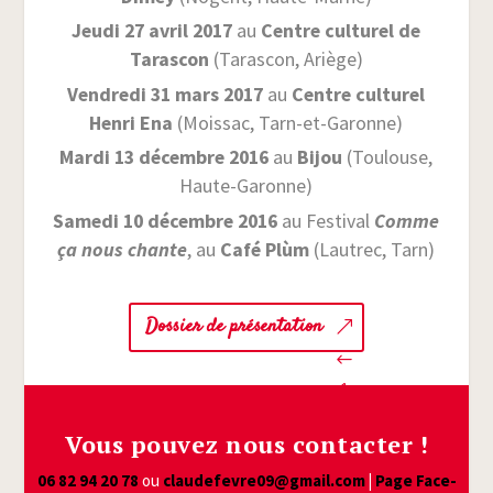
Jeu­di 27 avril 2017
au
Centre cultu­rel de
Taras­con
(Taras­con, Ariège)
Ven­dre­di 31 mars 2017
au
Centre cultu­rel
Hen­ri Ena
(Mois­sac, Tarn-et-Garonne)
Mar­di 13 décembre 2016
au
Bijou
(Tou­louse,
Haute-Garonne)
Same­di 10 décembre 2016
au Fes­ti­val
Comme
ça nous chante
, au
Café Plùm
(Lau­trec, Tarn)
Dos­sier de présentation
Vous pouvez nous contacter !
06 82 94 20 78
ou
claudefevre09@​gmail.​com
|
Page Face­