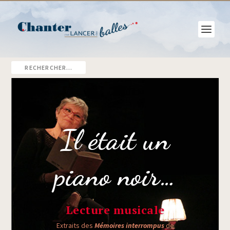
Il était un
piano noir…
Lecture musicale
Extraits des
Mémoires inter­rom­pus
de