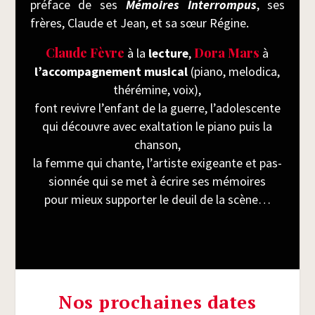
pré­face de ses
Mémoires Inter­rom­pus
, ses
frères, Claude et Jean, et sa sœur Régine.
Claude Fèvre
Dora Mars
à la
lec­ture
,
à
l’accompagnement musi­cal
(pia­no, melo­di­ca,
thé­ré­mine, voix),
font revivre l’enfant de la guerre, l’adolescente
qui découvre avec exal­ta­tion le pia­no puis la
chanson,
la femme qui chante, l’artiste exi­geante et pas­
sion­née qui se met à écrire ses mémoires
pour mieux sup­por­ter le deuil de la scène…
Nos prochaines dates