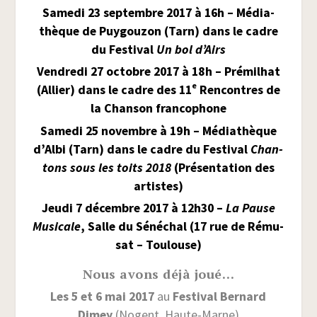
Same­di 23 sep­tembre 2017 à 16h – Média­
thèque de Puy­gou­zon (Tarn) dans le cadre
du Fes­ti­val
Un bol d’Airs
Ven­dre­di 27 octobre 2017 à 18 h – Pré­mil­hat
e
(Allier) dans le cadre des 11
Ren­contres de
la Chan­son francophone
Same­di 25 novembre à 19 h – Média­thèque
d’Albi (Tarn) dans le cadre du Fes­ti­val
Chan­
tons sous les toits 2018
(Pré­sen­ta­tion des
artistes)
Jeu­di 7 décembre 2017 à 12h30 –
La Pause
Musi­cale
, Salle du Séné­chal (17 rue de Rému­
sat – Toulouse)
Nous avons déjà joué…
Les 5 et 6 mai 2017
au
Fes­ti­val Ber­nard
Dimey
(Nogent, Haute-Marne)