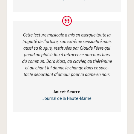
Cette lec­ture musi­cale a mis en exergue toute la
fra­gi­li­té de l’artiste, son extrême sen­si­bi­li­té mais
aus­si sa fougue, res­ti­tuées par Claude Fèvre qui
prend un plai­sir fou à retra­cer ce par­cours hors
du com­mun. Dora Mars, au cla­vier, au thé­ré­mine
et au chant lui donne le change dans ce spec­
tacle débor­dant d’amour pour la dame en noir.
Ani­cet Seurre
Jour­nal de la Haute-Marne