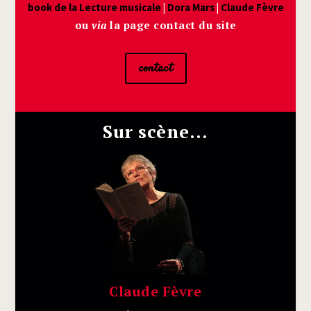
book de la Lec­ture musi­cale
|
Dora Mars
|
Claude Fèvre
ou
via
la page contact du site
contact
Sur scène…
Claude Fèvre