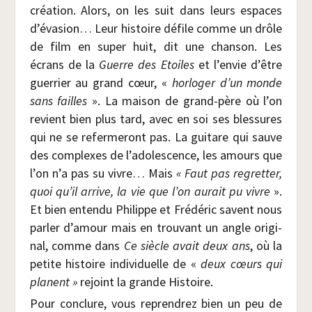
créa­tion. Alors, on les suit dans leurs espaces
d’évasion… Leur his­toire défile comme un drôle
de film en super huit, dit une chan­son. Les
écrans de la
Guerre des Etoiles
et l’envie d’être
guer­rier au grand cœur, «
hor­lo­ger d’un monde
sans failles
». La mai­son de grand-père où l’on
revient bien plus tard, avec en soi ses bles­sures
qui ne se refer­me­ront pas. La gui­tare qui sauve
des com­plexes de l’adolescence, les amours que
l’on n’a pas su vivre… Mais
« Faut pas regret­ter,
quoi qu’il arrive, la vie que l’on aurait pu vivre
».
Et bien enten­du Phi­lippe et Fré­dé­ric savent nous
par­ler d’amour mais en trou­vant un angle ori­gi­
nal, comme dans
Ce siècle avait deux ans
, où la
petite his­toire indi­vi­duelle de «
deux cœurs qui
planent »
rejoint la grande Histoire.
Pour conclure, vous repren­drez bien un peu de