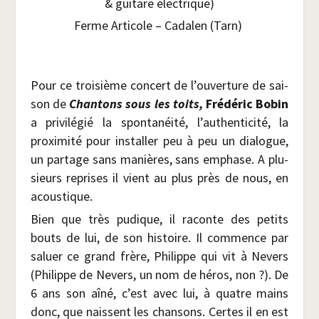
& gui­tare électrique)
Ferme Arti­cole – Cada­len (Tarn)
Pour ce troi­sième concert de l’ouverture de sai­
son de
Chan­tons sous les toits,
Fré­dé­ric Bobin
a pri­vi­lé­gié la spon­ta­néi­té, l’authenticité, la
proxi­mi­té pour ins­tal­ler peu à peu un dia­logue,
un par­tage sans manières, sans emphase. A plu­
sieurs reprises il vient au plus près de nous, en
acoustique.
Bien que très pudique, il raconte des petits
bouts de lui, de son his­toire. Il com­mence par
saluer ce grand frère, Phi­lippe qui vit à Nevers
(Phi­lippe de Nevers, un nom de héros, non ?). De
6 ans son aîné, c’est avec lui, à quatre mains
donc, que naissent les chan­sons. Certes il en est