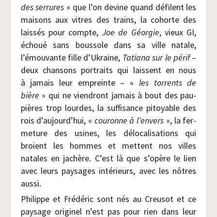
des ser­rures
» que l’on devine quand défilent les
mai­sons aux vitres des trains, la cohorte des
lais­sés pour compte,
Joe de Géor­gie
, vieux GI,
échoué sans bous­sole dans sa ville natale,
l’émouvante fille d’Ukraine,
Tatia­na sur le périf
–
deux chan­sons por­traits qui laissent en nous
à jamais leur empreinte – «
les tor­rents de
bière
» qui ne vien­dront jamais à bout des pau­
pières trop lourdes, la suf­fi­sance pitoyable des
rois d’aujourd’hui, «
cou­ronne à l’envers
», la fer­
me­ture des usines, les délo­ca­li­sa­tions qui
broient les hommes et mettent nos villes
natales en jachère. C’est là que s’opère le lien
avec leurs pay­sages inté­rieurs, avec les nôtres
aussi.
Phi­lippe et Fré­dé­ric sont nés au Creu­sot et ce
pay­sage ori­gi­nel n’est pas pour rien dans leur