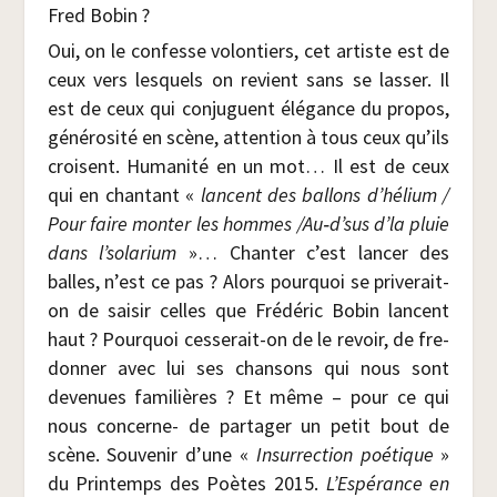
Fred Bobin ?
Oui, on le confesse volon­tiers, cet artiste est de
ceux vers les­quels on revient sans se las­ser. Il
est de ceux qui conjuguent élé­gance du pro­pos,
géné­ro­si­té en scène, atten­tion à tous ceux qu’ils
croisent. Huma­ni­té en un mot… Il est de ceux
qui en chan­tant «
lancent des bal­lons d’hélium /​
Pour faire mon­ter les hommes /​Au‑d’sus d’la pluie
dans l’solarium
»… Chan­ter c’est lan­cer des
balles, n’est ce pas ? Alors pour­quoi se pri­ve­rait-
on de sai­sir celles que Fré­dé­ric Bobin lancent
haut ? Pour­quoi ces­se­rait-on de le revoir, de fre­
don­ner avec lui ses chan­sons qui nous sont
deve­nues fami­lières ? Et même – pour ce qui
nous concerne- de par­ta­ger un petit bout de
scène. Sou­ve­nir d’une «
Insur­rec­tion poé­tique
»
du Prin­temps des Poètes 2015.
L’Espérance en