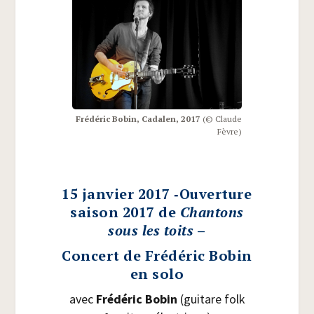
Fré­dé­ric Bobin, Cada­len, 2017
(© Claude
Fèvre)
15 janvier 2017 ‑Ouverture
saison 2017 de
Chantons
sous les toits
–
Concert de Frédéric Bobin
en solo
avec
Fré­dé­ric Bobin
(gui­tare folk