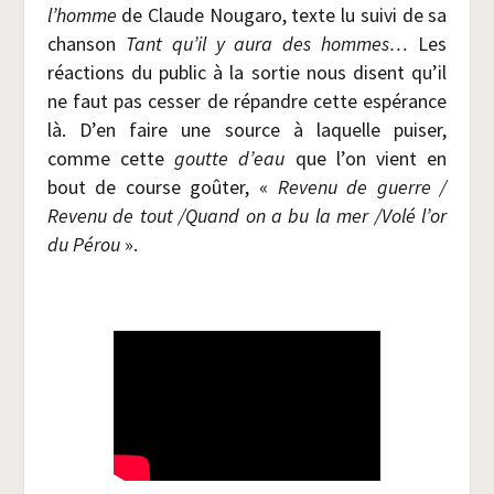
l’homme
de Claude Nou­ga­ro, texte lu sui­vi de sa
chan­son
Tant qu’il y aura des hommes…
Les
réac­tions du public à la sor­tie nous disent qu’il
ne faut pas ces­ser de répandre cette espé­rance
là. D’en faire une source à laquelle pui­ser,
comme cette
goutte d’eau
que l’on vient en
bout de course goû­ter, «
Reve­nu de guerre /​
Reve­nu de tout /​Quand on a bu la mer /​Volé l’or
du Pérou
».