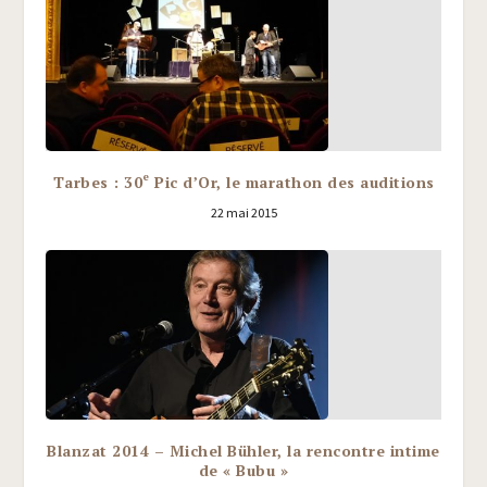
e
Tarbes : 30
Pic d’Or, le marathon des auditions
22 mai 2015
Blanzat 2014 – Michel Bühler, la rencontre intime
de « Bubu »