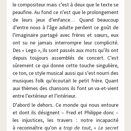
le com­po­si­teur mais c’est à deux que le texte se
peau­fine. Au fond ce n’est que le pro­lon­ge­ment
de leurs jeux d’enfance… Quand beau­coup
d’entre nous à l’âge adulte perdent ce goût de
l’imaginaire par­ta­gé avec frères et sœurs, eux
ont su ne jamais inter­rompre leur com­pli­ci­té.
Des « Lego », ils sont pas­sés aux mots qu’ils ont
depuis tou­jours assem­blés de concert. C’est
sûre­ment ce qui donne cette touche sin­gu­lière,
ce ton, ce style musi­cal aus­si qui s’est nour­ri des
musiques folk qu’écoutait le petit frère. Quant
aux thèmes des chan­sons ils font un va-et-vient
entre l’extérieur et l’intérieur.
D’abord le dehors. Ce monde qui nous entoure
et dont ils dési­gnent – Fred et Phi­lippe donc –
les injus­tices, les tra­vers : notre inca­pa­ci­té
à recon­naître qu’on a
trop de tout
, «
Le secret