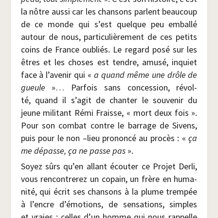
la nôtre aus­si car les chan­sons parlent beau­coup
de ce monde qui s’est quelque peu embal­lé
autour de nous, par­ti­cu­liè­re­ment de ces petits
coins de France oubliés. Le regard posé sur les
êtres et les choses est tendre, amu­sé, inquiet
face à l’avenir qui «
a quand même une drôle de
gueule
»… Par­fois sans conces­sion, révol­
té, quand il s’agit de chan­ter le sou­ve­nir du
jeune mili­tant Rémi Fraisse, « mort deux fois ».
Pour son com­bat contre le bar­rage de Sivens,
puis pour le non –lieu pro­non­cé au pro­cès : «
ça
me dépasse, ça ne passe pas
».
Soyez sûrs qu’en allant écou­ter ce Pro­jet Der­li,
vous ren­con­tre­rez un copain, un frère en huma­
ni­té, qui écrit ses chan­sons à la plume trem­pée
à l’encre d’émotions, de sen­sa­tions, simples
et vraies ; celles d’un homme qui nous rap­pelle