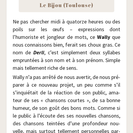
Le Bijou (Tou­louse)
Ne pas cher­cher midi à qua­torze heures ou des
poils sur les œufs – expres­sions dont
l’humoriste et jon­gleur de mots, ce
Wal­ly
que
nous connais­sons bien, ferait ses choux gras. Ce
nom de
Der­li
, c’est sim­ple­ment deux syl­labes
emprun­tées à son nom et à son pré­nom. Simple
mais tel­le­ment riche de sens.
Wal­ly n’a pas arrê­té de nous aver­tir, de nous pré­
pa­rer à ce nou­veau pro­jet, un peu comme s’il
s’inquiétait de la réac­tion de son public, ama­
teur de ses « chan­sons courtes », de sa bonne
humeur, de son goût des bons mots. Comme si
le public à l’écoute des ses nou­velles chan­sons,
des chan­sons tein­tées d’une pro­fon­deur nou­
velle, mais sur­tout tel­le­ment per­son­nelles par­