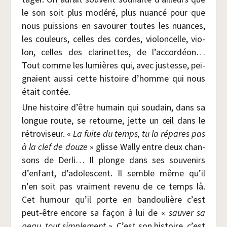
le son soit plus modé­ré, plus nuan­cé pour que
nous puis­sions en savou­rer toutes les nuances,
les cou­leurs, celles des cordes, vio­lon­celle, vio­
lon, celles des cla­ri­nettes, de l’accordéon…
Tout comme les lumières qui, avec jus­tesse, pei­
gnaient aus­si cette his­toire d’homme qui nous
était contée.
Une his­toire d’être humain qui sou­dain, dans sa
longue route, se retourne, jette un œil dans le
rétro­vi­seur. «
La fuite du temps, tu la répares pas
à la clef de douze
» glisse Wal­ly entre deux chan­
sons de Der­li… Il plonge dans ses sou­ve­nirs
d’enfant, d’adolescent. Il semble même qu’il
n’en soit pas vrai­ment reve­nu de ce temps là.
Cet humour qu’il porte en ban­dou­lière c’est
peut-être encore sa façon à lui de «
sau­ver sa
peau, tout sim­ple­ment
». C’est son his­toire, c’est