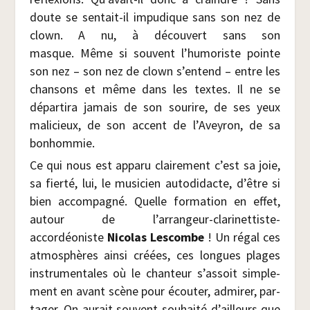
doute se sen­tait-il impu­dique sans son nez de
clown. A nu, à décou­vert sans son
masque. Même si sou­vent l’humoriste pointe
son nez – son nez de clown s’entend – entre les
chan­sons et même dans les textes. Il ne se
dépar­ti­ra jamais de son sou­rire, de ses yeux
mali­cieux, de son accent de l’Aveyron, de sa
bonhommie.
Ce qui nous est appa­ru clai­re­ment c’est sa joie,
sa fier­té, lui, le musi­cien auto­di­dacte, d’être si
bien accom­pa­gné. Quelle for­ma­tion en effet,
autour de l’arrangeur-clarinettiste-
accordéoniste
Nico­las Les­combe
! Un régal ces
atmo­sphères ain­si créées, ces longues plages
ins­tru­men­tales où le chan­teur s’assoit sim­ple­
ment en avant scène pour écou­ter, admi­rer, par­
ta­ger. On aurait sou­vent sou­hai­té d’ailleurs que