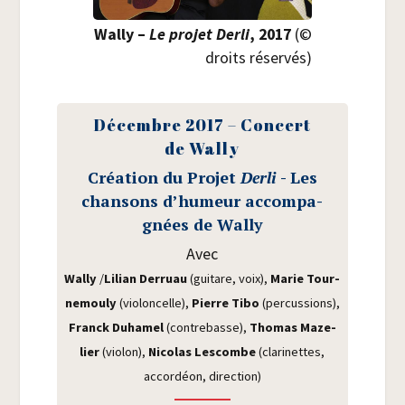
Wal­ly –
Le pro­jet Der­li
, 2017
(©
droits réservés)
Décembre 2017 – Concert
de Wally
Créa­tion du Pro­jet
Der­li
- Les
chan­sons d’humeur accom­pa­
gnées de Wally
Avec
Wal­ly
/​
Lilian Der­ruau
(gui­tare, voix),
Marie Tour­
ne­mou­ly
(vio­lon­celle),
Pierre Tibo
(per­cus­sions),
Franck Duha­mel
(contre­basse),
Tho­mas Maze­
lier
(vio­lon),
Nico­las Les­combe
(cla­ri­nettes,
accor­déon, direction)