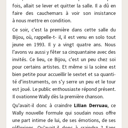
fois, allait se lever et quit­ter la salle. Il a dû en
faire des cau­che­mars à voir son insis­tance
à nous mettre en condition.
Ce soir, c’est la pre­mière dans cette salle du
Bijou, où, rap­pelle-t- il, il est venu en solo tout
jeune en 1993. Il y a vingt quatre ans. Nous
l’avons vu aus­si y fêter sa cin­quan­taine avec des
invi­tés. Ce lieu, ce Bijou, c’est un peu chez soi
pour cer­tains artistes. Et même si la scène est
bien petite pour accueillir le sex­tet et sa quan­ti­
té d’instruments, on s’y serre un peu et le tour
est joué. Le public enthou­siaste répond pré­sent.
Il ova­tionne Wal­ly dès la pre­mière chanson.
Qu’avait-il donc à craindre
Lilian Der­ruau
, ce
Wal­ly nou­velle for­mule qui sou­dain nous offre
une part intime de lui, de ses émo­tions, de ses
réflexions. Qu’avait-il donc à craindre ? Sans