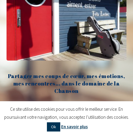
Partager mes coups de cœur, mes émotions,
mes rencontres... dans le domaine de la
Chanson
Claude Fèvre
Ce site utilise des cookies pour vous offrir le meilleur service. En
poursuivant votre navigation, vous acceptez l’utilisation des cookies.
Copyright © 2026
Claude Fèvre | Chanter c'est lancer des balles
| Design
En savoir plus
Ok
centifoliae
|
Mentions légales
|
Contact