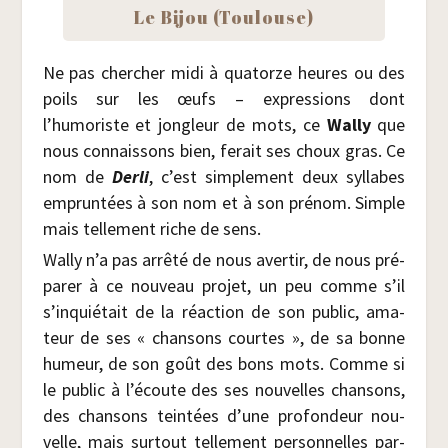
Le Bijou (Tou­louse)
Ne pas cher­cher midi à qua­torze heures ou des
poils sur les œufs – expres­sions dont
l’humoriste et jon­gleur de mots, ce
Wal­ly
que
nous connais­sons bien, ferait ses choux gras. Ce
nom de
Der­li
, c’est sim­ple­ment deux syl­labes
emprun­tées à son nom et à son pré­nom. Simple
mais tel­le­ment riche de sens.
Wal­ly n’a pas arrê­té de nous aver­tir, de nous pré­
pa­rer à ce nou­veau pro­jet, un peu comme s’il
s’inquiétait de la réac­tion de son public, ama­
teur de ses « chan­sons courtes », de sa bonne
humeur, de son goût des bons mots. Comme si
le public à l’écoute des ses nou­velles chan­sons,
des chan­sons tein­tées d’une pro­fon­deur nou­
velle, mais sur­tout tel­le­ment per­son­nelles par­