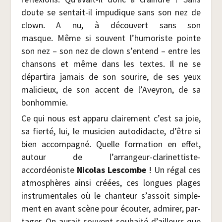
doute se sen­tait-il impu­dique sans son nez de
clown. A nu, à décou­vert sans son
masque. Même si sou­vent l’humoriste pointe
son nez – son nez de clown s’entend – entre les
chan­sons et même dans les textes. Il ne se
dépar­ti­ra jamais de son sou­rire, de ses yeux
mali­cieux, de son accent de l’Aveyron, de sa
bonhommie.
Ce qui nous est appa­ru clai­re­ment c’est sa joie,
sa fier­té, lui, le musi­cien auto­di­dacte, d’être si
bien accom­pa­gné. Quelle for­ma­tion en effet,
autour de l’arrangeur-clarinettiste-
accordéoniste
Nico­las Les­combe
! Un régal ces
atmo­sphères ain­si créées, ces longues plages
ins­tru­men­tales où le chan­teur s’assoit sim­ple­
ment en avant scène pour écou­ter, admi­rer, par­
ta­ger. On aurait sou­vent sou­hai­té d’ailleurs que