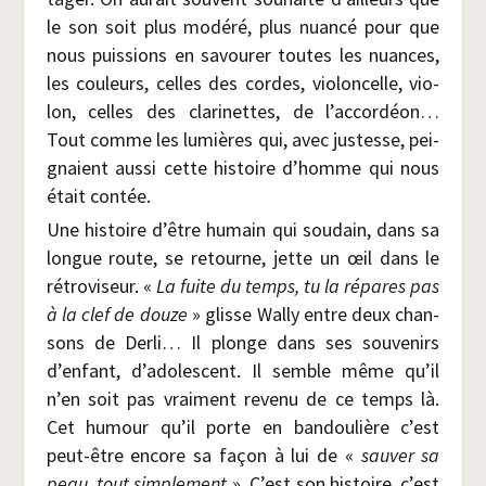
le son soit plus modé­ré, plus nuan­cé pour que
nous puis­sions en savou­rer toutes les nuances,
les cou­leurs, celles des cordes, vio­lon­celle, vio­
lon, celles des cla­ri­nettes, de l’accordéon…
Tout comme les lumières qui, avec jus­tesse, pei­
gnaient aus­si cette his­toire d’homme qui nous
était contée.
Une his­toire d’être humain qui sou­dain, dans sa
longue route, se retourne, jette un œil dans le
rétro­vi­seur. «
La fuite du temps, tu la répares pas
à la clef de douze
» glisse Wal­ly entre deux chan­
sons de Der­li… Il plonge dans ses sou­ve­nirs
d’enfant, d’adolescent. Il semble même qu’il
n’en soit pas vrai­ment reve­nu de ce temps là.
Cet humour qu’il porte en ban­dou­lière c’est
peut-être encore sa façon à lui de «
sau­ver sa
peau, tout sim­ple­ment
». C’est son his­toire, c’est