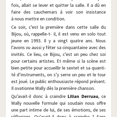
fois, allait se lever et quit­ter la salle. Il a dû en
faire des cau­che­mars à voir son insis­tance
à nous mettre en condition.
Ce soir, c’est la pre­mière dans cette salle du
Bijou, où, rap­pelle-t- il, il est venu en solo tout
jeune en 1993. Il y a vingt quatre ans. Nous
l’avons vu aus­si y fêter sa cin­quan­taine avec des
invi­tés. Ce lieu, ce Bijou, c’est un peu chez soi
pour cer­tains artistes. Et même si la scène est
bien petite pour accueillir le sex­tet et sa quan­ti­
té d’instruments, on s’y serre un peu et le tour
est joué. Le public enthou­siaste répond pré­sent.
Il ova­tionne Wal­ly dès la pre­mière chanson.
Qu’avait-il donc à craindre
Lilian Der­ruau
, ce
Wal­ly nou­velle for­mule qui sou­dain nous offre
une part intime de lui, de ses émo­tions, de ses
réflexions. Qu’avait-il donc à craindre ? Sans