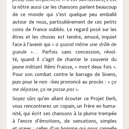
la nôtre aus­si car les chan­sons parlent beau­coup
de ce monde qui s’est quelque peu embal­lé
autour de nous, par­ti­cu­liè­re­ment de ces petits
coins de France oubliés. Le regard posé sur les
êtres et les choses est tendre, amu­sé, inquiet
face à l’avenir qui «
a quand même une drôle de
gueule
»… Par­fois sans conces­sion, révol­
té, quand il s’agit de chan­ter le sou­ve­nir du
jeune mili­tant Rémi Fraisse, « mort deux fois ».
Pour son com­bat contre le bar­rage de Sivens,
puis pour le non –lieu pro­non­cé au pro­cès : «
ça
me dépasse, ça ne passe pas
».
Soyez sûrs qu’en allant écou­ter ce Pro­jet Der­li,
vous ren­con­tre­rez un copain, un frère en huma­
ni­té, qui écrit ses chan­sons à la plume trem­pée
à l’encre d’émotions, de sen­sa­tions, simples
et vraies ; celles d’un homme qui nous rap­pelle