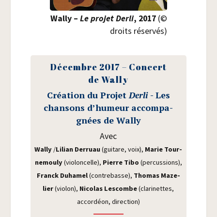
Wal­ly –
Le pro­jet Der­li
, 2017
(©
droits réservés)
Décembre 2017 – Concert
de Wally
Créa­tion du Pro­jet
Der­li
- Les
chan­sons d’humeur accom­pa­
gnées de Wally
Avec
Wal­ly
/​
Lilian Der­ruau
(gui­tare, voix),
Marie Tour­
ne­mou­ly
(vio­lon­celle),
Pierre Tibo
(per­cus­sions),
Franck Duha­mel
(contre­basse),
Tho­mas Maze­
lier
(vio­lon),
Nico­las Les­combe
(cla­ri­nettes,
accor­déon, direction)