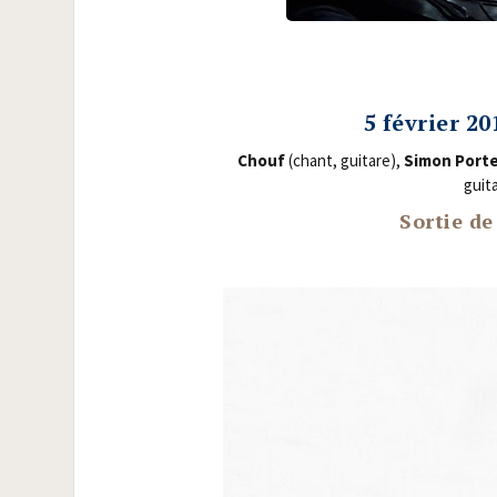
5 février 2
Chouf
(chant, gui­tare),
Simon Por­te
gui­t
Sortie d