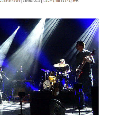
uliette Fèvre
|
6 février 2016
|
Albums
,
En scène
|
0