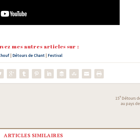
vez mes autres articles sur :
Chouf
|
Détours de Chant
|
Festival
e
15
Détours de
au pays des
ARTICLES SIMILAIRES