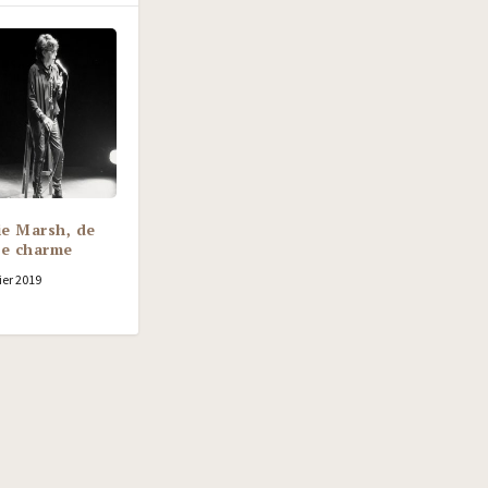
ie Marsh, de
de charme
ier 2019