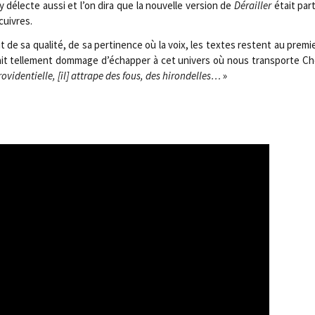
électe aus­si et l’on dira que la nou­velle ver­sion de
Dérailler
était par­t
cuivres.
de sa qua­li­té, de sa per­ti­nence où la voix, les textes res­tent au pre­mi
rait tel­le­ment dom­mage d’échapper à cet uni­vers où nous trans­porte Ch
­vi­den­tielle, [il] attrape des fous, des hiron­delles…
»