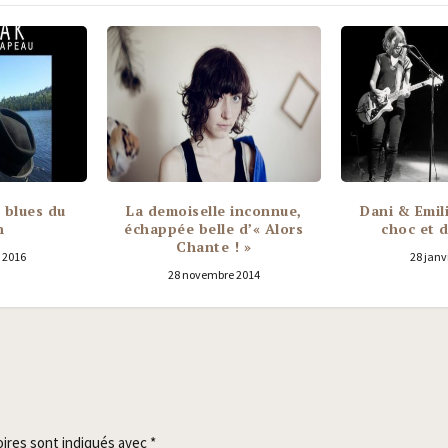
e blues du
La demoiselle inconnue,
Dani & Emil
n
échappée belle d’« Alors
choc et 
Chante ! »
 2016
28 janv
28 novembre 2014
oires sont indiqués avec
*