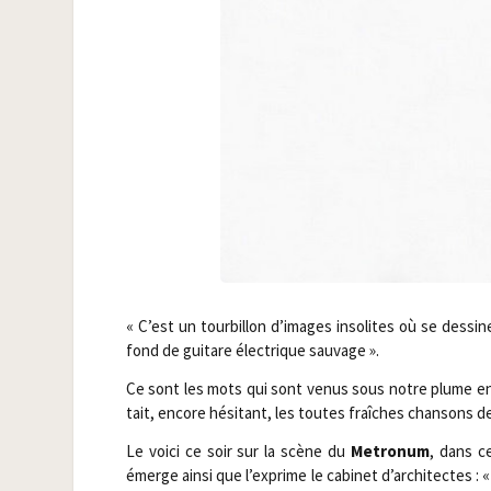
« C’est un tour­billon d’images inso­lites où se des­s
fond de gui­tare élec­trique sauvage ».
Ce sont les mots qui sont venus sous notre plume en
tait, encore hési­tant, les toutes fraîches chan­sons d
Le voi­ci ce soir sur la scène du
Metro­num
, dans ce
émerge ain­si que l’exprime le cabi­net d’architectes