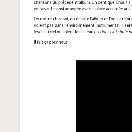
chan­sons du pré­cé­dent album. On sent que Chouf s’y d
émou­vante ain­si arran­gée avec la place accor­dée aux 
On rentre chez soi, on écoute l’album et l’on se réjouit 
noient pas dans l’environnement ins­tru­men­tal. Il se
levés au ciel où volent les oiseaux. «
Dans [sa] chute pro
Il fait ça pour nous.