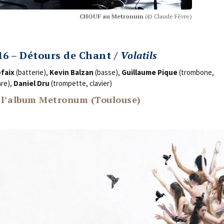
CHOUF au Metro­num
(© Claude Fèvre)
016 – Détours de Chant /
Volatils
­faix
(bat­te­rie),
Kevin Bal­zan
(basse),
Guillaume Pique
(trom­bone,
are),
Daniel Dru
(trom­pette, clavier)
e l’album Metronum (Toulouse)