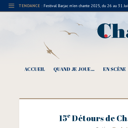
TENDANCE :
Festival Barjac m’en chante 2025, du 26 au 31 Jui
ACCUEIL
QUAND JE JOUE…
EN SCÈNE
e
15
Détours de Ch