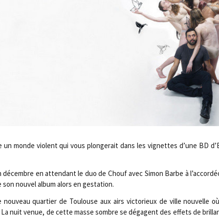
ine un monde violent qui vous plon­ge­rait dans les vignettes d’une BD d’E
 décembre en atten­dant le duo de Chouf avec Simon Barbe à l’accordéon
e son nou­vel album alors en gestation.
 nou­veau quar­tier de Tou­louse aux airs vic­to­rieux de ville nou­velle o
 : « La nuit venue, de cette masse sombre se dégagent des effets de brill