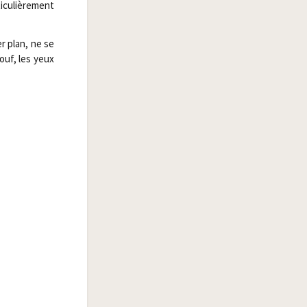
i­cu­liè­re­ment
er plan, ne se
ouf, les yeux