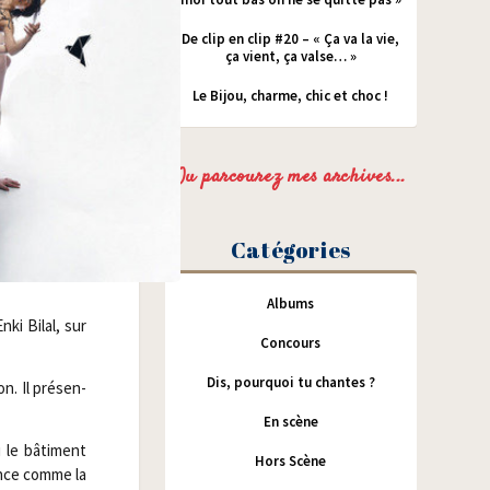
De clip en clip #20 – « Ça va la vie,
ça vient, ça valse… »
Le Bijou, charme, chic et choc !
Ou parcourez mes archives...
Catégories
Albums
nki Bilal, sur
Concours
Dis, pourquoi tu chantes ?
. Il pré­sen­
En scène
ù le bâti­ment
Hors Scène
ance comme la