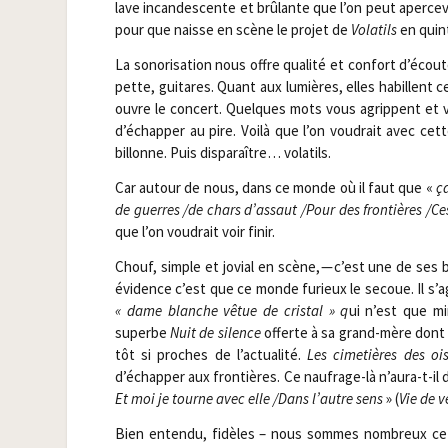
lave incan­des­cente et brû­lante que l’on peut aper­ce­v
pour que naisse en scène le pro­jet de
Vola­tils
en quin­
La sono­ri­sa­tion nous offre qua­li­té et confort d’écou
pette, gui­tares. Quant aux lumières, elles habillent c
ouvre le concert. Quelques mots vous agrippent et v
d’échapper au pire. Voi­là que l’on vou­drait avec cet
billonne. Puis dis­pa­raître… volatils.
Car autour de nous, dans ce monde où il faut que «
ça
de guerres /​de chars d’assaut /​Pour des fron­tières /​
que l’on vou­drait voir finir.
Chouf, simple et jovial en scène, — c’est une de ses bel
évi­dence c’est que ce monde furieux le secoue. Il s’ag
« dame blanche vêtue de cris­tal » q
ui n’est que mi
superbe
Nuit de silence
offerte à sa grand-mère dont l
tôt si proches de l’actualité.
Les cime­tières des oi
d’échapper aux fron­tières. Ce nau­frage-là n’aura-t-il 
Et moi je tourne avec elle /​Dans l’autre sens
» (
Vie de v
Bien enten­du, fidèles – nous sommes nom­breux ce s