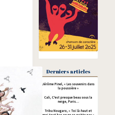
Derniers articles
Jérôme Pinel, « Les souvenirs dans
la poussière »
Cali, C’est presque beau sous la
neige, Paris…
Tribu Nougaro, « Toi là-haut et
moi tout bas on ne se quitte pas »