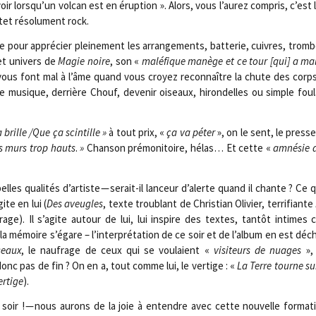
oir lorsqu’un vol­can est en érup­tion ». Alors, vous l’aurez com­pris, c’est 
tet réso­lu­ment rock.
te pour appré­cier plei­ne­ment les arran­ge­ments, bat­te­rie, cuivres, trom
et uni­vers de
Magie noire
, son «
malé­fique manège et ce tour [qui] a mal
ous font mal à l’âme quand vous croyez recon­naître la chute des corp
te musique, der­rière Chouf, deve­nir oiseaux, hiron­delles ou simple fou­
 brille /​Que ça scin­tille »
à tout prix, «
ça va péter
», on le sent, le press
Ces murs trop hauts
.
»
Chan­son pré­mo­ni­toire, hélas… Et cette «
amné­sie d
les qua­li­tés d’artiste — serait-il lan­ceur d’alerte quand il chante ? Ce 
ite en lui (
Des aveugles
, texte trou­blant de Chris­tian Oli­vier, ter­ri­fiante
rage). Il s’agite autour de lui, lui ins­pire des textes, tan­tôt intime
a mémoire s’égare – l’interprétation de ce soir et de l’album en est déchi
seaux
, le nau­frage de ceux qui se vou­laient «
visi­teurs de nuages
», 
donc pas de fin ? On en a, tout comme lui, le ver­tige : «
La Terre tourne su
er­tige
).
oir ! — nous aurons de la joie à entendre avec cette nou­velle for­ma­