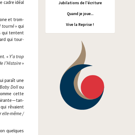
le cadre idéal
Jubilations de l'écriture
Quand je joue...
­bone et trom­
Vive la Reprise !
 tour­né
» qui
s qui tentent
lard qui tour­
ent. «
Y’a trop
e l’Histoire
»
qui paraît une
Baby Doll
ou
s comme cette
­rante — tan­
qui rêvaient
r elle-même /​
tion quelques