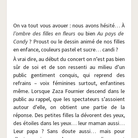
On va tout vous avouer : nous avons hési­té… À
l’ombre des filles en fleurs
ou bien
Au pays de
Can­dy
? Proust ou le des­sin ani­mé de nos filles
en enfance, cou­leurs pas­tel et sucre… candi ?
À vrai dire, au début du concert on n’est pas bien
sûr de soi et de son res­sen­ti au milieu d’un
public gen­ti­ment conquis, qui reprend des
refrains – voix fémi­nines sur­tout, enfan­tines
même. Lorsque Zaza Four­nier des­cend dans le
public au rap­pel, que les spec­ta­teurs s’assoient
autour d’elle, on obtient une par­tie de la
réponse. Des petites filles la dévorent des yeux,
des étoiles dans les yeux… leur maman aus­si…
Leur papa ? Sans doute aus­si… mais pour