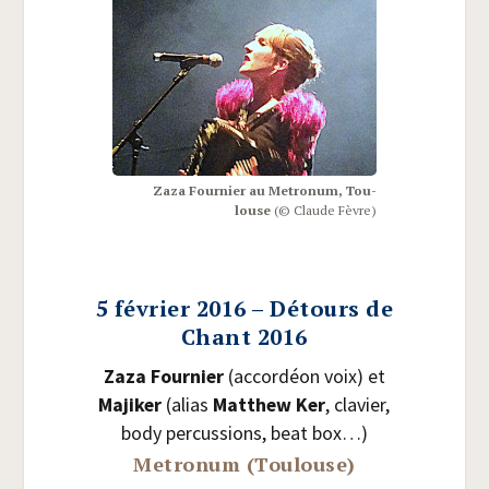
Zaza Four­nier au Metro­num, Tou­
louse
(© Claude Fèvre)
5 février 2016 – Détours de
Chant 2016
Zaza Four­nier
(accor­déon voix) et
Maji­ker
(alias
Mat­thew Ker
, cla­vier,
body per­cus­sions, beat box…)
Metronum (Toulouse)