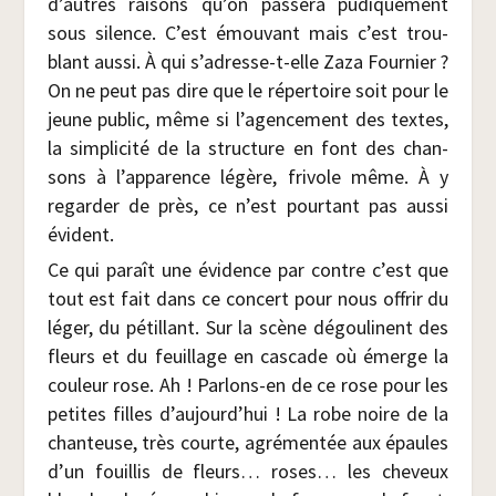
d’autres rai­sons qu’on pas­se­ra pudi­que­ment
sous silence. C’est émou­vant mais c’est trou­
blant aus­si. À qui s’adresse-t-elle Zaza Four­nier ?
On ne peut pas dire que le réper­toire soit pour le
jeune public, même si l’agencement des textes,
la sim­pli­ci­té de la struc­ture en font des chan­
sons à l’apparence légère, fri­vole même. À y
regar­der de près, ce n’est pour­tant pas aus­si
évident.
Ce qui paraît une évi­dence par contre c’est que
tout est fait dans ce concert pour nous offrir du
léger, du pétillant. Sur la scène dégou­linent des
fleurs et du feuillage en cas­cade où émerge la
cou­leur rose. Ah ! Par­lons-en de ce rose pour les
petites filles d’aujourd’hui ! La robe noire de la
chan­teuse, très courte, agré­men­tée aux épaules
d’un fouillis de fleurs… roses… les che­veux