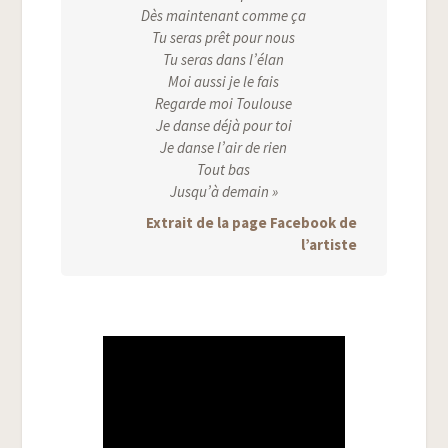
Dès main­te­nant comme ça
Tu seras prêt pour nous
Tu seras dans l’élan
Moi aus­si je le fais
Regarde moi Toulouse
Je danse déjà pour toi
Je danse l’air
de rien
Tout bas
Jusqu’à demain »
Extrait de la page Face­book de
l’artiste