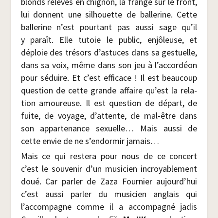
blonds rele­vés en chi­gnon, la frange sur le front,
lui donnent une sil­houette de bal­le­rine. Cette
bal­le­rine n’est pour­tant pas aus­si sage qu’il
y paraît. Elle tutoie le public, enjô­leuse, et
déploie des tré­sors d’astuces dans sa ges­tuelle,
dans sa voix, même dans son jeu à l’accordéon
pour séduire. Et c’est effi­cace ! Il est beau­coup
ques­tion de cette grande affaire qu’est la rela­
tion amou­reuse. Il est ques­tion de départ, de
fuite, de voyage, d’attente, de mal-être dans
son appar­te­nance sexuelle… Mais aus­si de
cette envie de ne s’endormir jamais…
Mais ce qui res­te­ra pour nous de ce concert
c’est le sou­ve­nir d’un musi­cien incroya­ble­ment
doué. Car par­ler de Zaza Four­nier aujourd’hui
c’est aus­si par­ler du musi­cien anglais qui
l’accompagne comme il a accom­pa­gné jadis