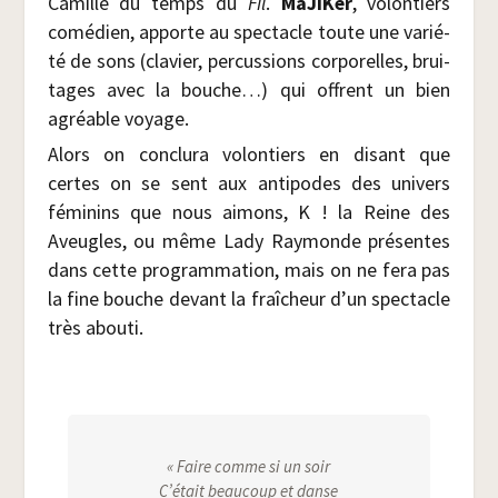
Camille du temps du
Fil
.
MaJi­Ker
, volon­tiers
comé­dien, apporte au spec­tacle toute une varié­
té de sons (cla­vier, per­cus­sions cor­po­relles, brui­
tages avec la bouche…) qui offrent un bien
agréable voyage.
Alors on conclu­ra volon­tiers en disant que
certes on se sent aux anti­podes des uni­vers
fémi­nins que nous aimons, K ! la Reine des
Aveugles, ou même Lady Ray­monde pré­sentes
dans cette pro­gram­ma­tion, mais on ne fera pas
la fine bouche devant la fraî­cheur d’un spec­tacle
très abouti.
« Faire comme si un soir
C’était beau­coup et danse