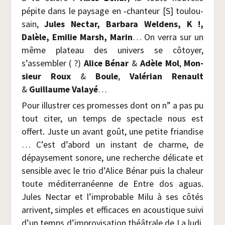
pépite dans le pay­sage en ‑chan­teur [S] tou­lou­
sain,
Jules Nec­tar, Bar­ba­ra Wel­dens, K !,
Dalèle, Emi­lie Marsh, Marin
… On ver­ra sur un
même pla­teau des uni­vers se côtoyer,
s’assembler ( ?)
Alice Bénar
&
Adèle Mol
,
Mon­
sieur Roux
&
Boule
,
Valé­rian Renault
&
Guillaume Valayé
…
Pour illus­trer ces pro­messes dont on n” a pas pu
tout citer, un temps de spec­tacle nous est
offert. Juste un avant goût, une petite frian­dise
… C’est d’abord un ins­tant de charme, de
dépay­se­ment sonore, une recherche déli­cate et
sen­sible avec le trio d’Alice Bénar puis la cha­leur
toute médi­ter­ra­néenne de Entre dos aguas.
Jules Nec­tar et l’improbable Milu à ses côtés
arrivent, simples et effi­caces en acous­tique sui­vi
d’un temps d’improvisation théâ­trale de La ludi.