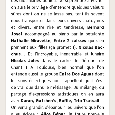
des dix sala­riés du lieu. De sep­tembre à Février
on aura le pri­vi­lège d’entendre quelques valeurs
sûres dont on ne se lasse pas, tant ils savent
nous trans­por­ter dans leurs uni­vers cha­toyants
et divers, entre rire et ten­dresse,
Ber­nard
Joyet
accom­pa­gné au pia­no par la pétu­lante
Natha­lie Mira­vette
,
Entre 2 caisses
qui s’en
prennent aux filles (ça pro­met !),
Nico­las Bac­
chus
… Et l’incroyable, iné­nar­rable et lunaire
Nico­las Jules
dans le cadre de Détours de
Chant ! A Tou­louse, bien nor­mal que l’on
entende aus­si le groupe
Entre Dos Aguas
dont
les sons éclec­tiques nous rap­pellent qu’il n’est
de vrai que dans le métis­sage. Du mélange, du
par­tage d’expressions artis­tiques on en aura
avec
Daran, Gatshen’s, Buffle, Trio Tsat­sa­li
…
On ver­ra gran­dir, s’épanouir les uni­vers que l’on
a vu éclore :
Alice Bénar
, la toute nou­velle