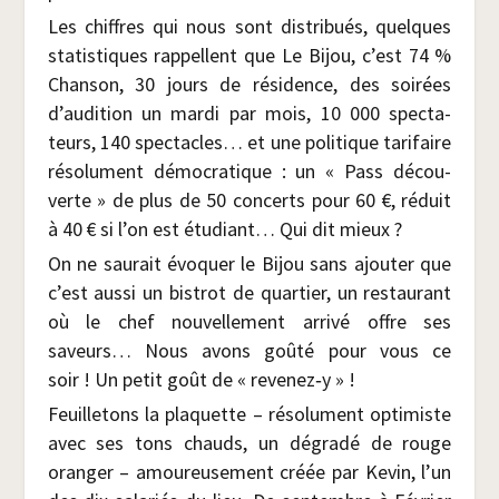
Les chiffres qui nous sont dis­tri­bués, quelques
sta­tis­tiques rap­pellent que Le Bijou, c’est 74 %
Chan­son, 30 jours de rési­dence, des soi­rées
d’audition un mar­di par mois, 10 000 spec­ta­
teurs, 140 spec­tacles… et une poli­tique tari­faire
réso­lu­ment démo­cra­tique : un « Pass décou­
verte » de plus de 50 concerts pour 60 €, réduit
à 40 € si l’on est étu­diant… Qui dit mieux ?
On ne sau­rait évo­quer le Bijou sans ajou­ter que
c’est aus­si un bis­trot de quar­tier, un res­tau­rant
où le chef nou­vel­le­ment arri­vé offre ses
saveurs… Nous avons goû­té pour vous ce
soir ! Un petit goût de « revenez‑y » !
Feuille­tons la pla­quette – réso­lu­ment opti­miste
avec ses tons chauds, un dégra­dé de rouge
oran­ger – amou­reu­se­ment créée par Kevin, l’un