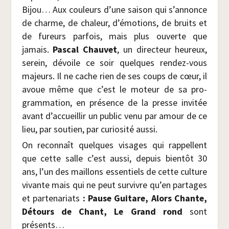
Bijou… Aux cou­leurs d’une sai­son qui s’annonce
de charme, de cha­leur, d’émotions, de bruits et
de fureurs par­fois, mais plus ouverte que
jamais.
Pas­cal Chau­vet
, un direc­teur heu­reux,
serein, dévoile ce soir quelques ren­dez-vous
majeurs. Il ne cache rien de ses coups de cœur, il
avoue même que c’est le moteur de sa pro­
gram­ma­tion, en pré­sence de la presse invi­tée
avant d’accueillir un public venu par amour de ce
lieu, par sou­tien, par curio­si­té aussi.
On recon­naît quelques visages qui rap­pellent
que cette salle c’est aus­si, depuis bien­tôt 30
ans, l’un des maillons essen­tiels de cette culture
vivante mais qui ne peut sur­vivre qu’en par­tages
et par­te­na­riats
: Pause Gui­tare, Alors Chante,
Détours de Chant, Le Grand rond
sont
présents…