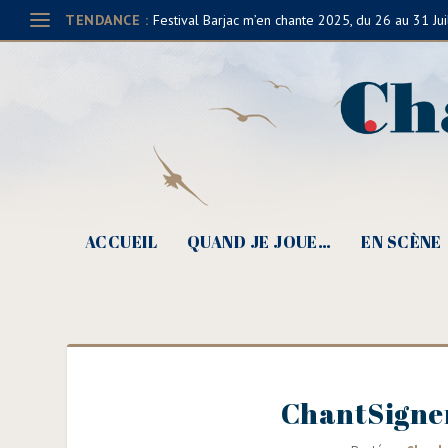
TENDANCE :
Festival Barjac m’en chante 2025, du 26 au 31 Jui
ACCUEIL
QUAND JE JOUE…
EN SCÈNE
ChantSigner 