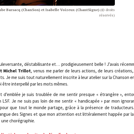
e Bar­sacq (Chan­Son) et Isa­belle Voi­zeux (Chant­Signe)
(© droits
réservés)
­le­ver­sante, désta­bi­li­sante et… pro­di­gieu­se­ment belle ! J’avais récem
 Michel Trillot
, venus me par­ler de leurs actions, de leurs créa­tions
 Je me suis tout natu­rel­le­ment ins­crite à leur ate­lier sur la Chan­son
oi être inter­pel­lé par les mots mêmes.
t d’emblée je suis trou­blée de me sen­tir presque « étran­gère », ento
 LSF. Je ne suis pas loin de me sen­tir « han­di­ca­pée » par mon igno­r
pour que tout le monde par­tage, grâce à la pré­sence de tra­duc­teurs.
ngue des Signes et que mon atten­tion est lit­té­ra­le­ment hap­pée par la 
e une chorégraphie.