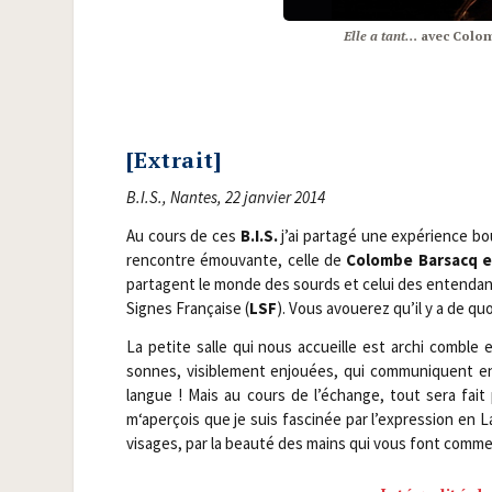
Elle a tant…
avec Colomb
[Extrait]
B.I.S., Nantes, 22 jan­vier 2014
Au cours de ces
B.I.S.
j’ai par­ta­gé une expé­rience bou
ren­contre émou­vante, celle de
Colombe Bar­sacq et
par­tagent le monde des sourds et celui des enten­dants.
Signes Fran­çaise (
LSF
). Vous avoue­rez qu’il y a de qu
La petite salle qui nous accueille est archi comble e
sonnes, visi­ble­ment enjouées, qui com­mu­niquent en
langue ! Mais au cours de l’échange, tout sera fait 
m‘aperçois que je suis fas­ci­née par l’expression en La
visages, par la beau­té des mains qui vous font comm