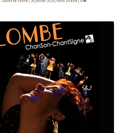
 Juliette Fèvre
|
26 janvier 2014
|
Hors Scène
|
0