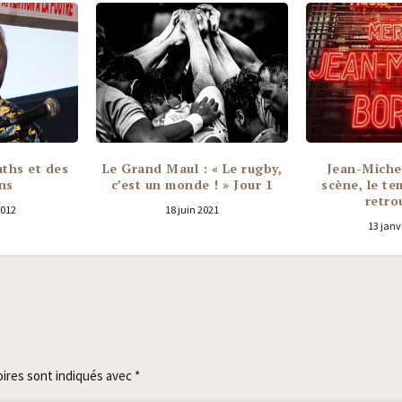
ths et des
Le Grand Maul : « Le rugby,
Jean-Michel
ns
c’est un monde ! » Jour 1
scène, le te
retro
2012
18 juin 2021
13 janv
oires sont indiqués avec
*