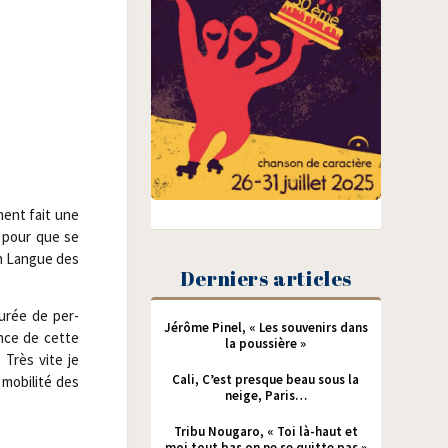
­ment fait une
, pour que se
 en Langue des
Derniers articles
u­rée de per­
Jérôme Pinel, « Les souvenirs dans
ance de cette
la poussière »
 Très vite je
Cali, C’est presque beau sous la
mobi­li­té des
neige, Paris…
Tribu Nougaro, « Toi là-haut et
moi tout bas on ne se quitte pas »