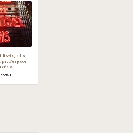
 Boris, « La
mps, l’espace
uvés »
ier 2021