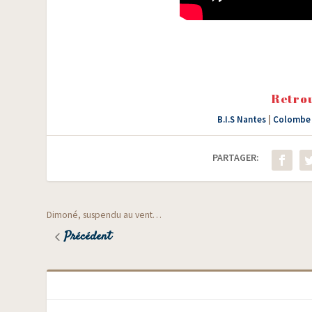
Retrou
B.I.S Nantes
|
Colombe 
PARTAGER:
Dimoné, suspendu au vent…
Précédent