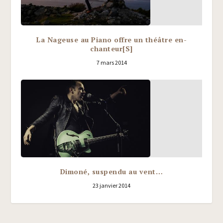
La Nageuse au Piano offre un théâtre en-
chanteur[S]
7 mars 2014
Dimoné, suspendu au vent…
23 janvier 2014