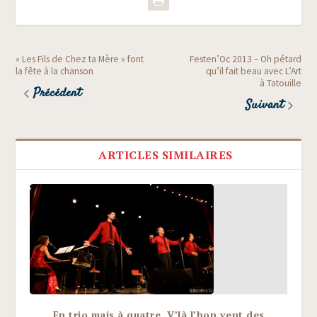
« Les Fils de Chez ta Mère » font
Festen’Oc 2013 – Oh pétard
la fête à la chanson
qu’il fait beau avec L’Art
à Tatouille
Précédent
Suivant
ARTICLES SIMILAIRES
En trio mais à quatre, V’là l’bon vent des