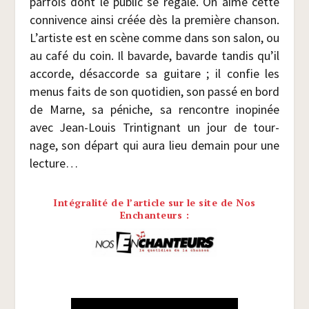
par­fois dont le public se régale. On aime cette
conni­vence ain­si créée dès la pre­mière chan­son.
L’artiste est en scène comme dans son salon, ou
au café du coin. Il bavarde, bavarde tan­dis qu’il
accorde, désac­corde sa gui­tare ; il confie les
menus faits de son quo­ti­dien, son pas­sé en bord
de Marne, sa péniche, sa ren­contre inopi­née
avec Jean-Louis Trin­ti­gnant un jour de tour­
nage, son départ qui aura lieu demain pour une
lecture…
Intégralité de l’article sur le site de Nos
Enchanteurs :