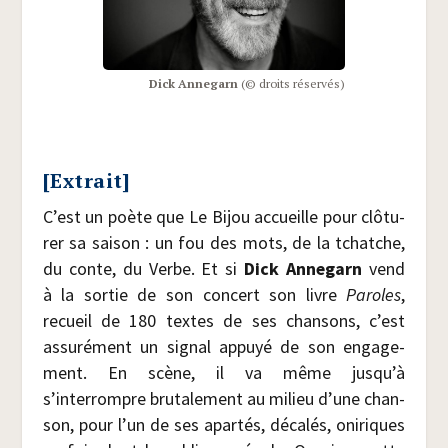
Dick Anne­garn
(© droits réservés)
[Extrait]
C’est un poète que Le Bijou accueille pour clô­tu­
rer sa sai­son : un fou des mots, de la tchatche,
du conte, du Verbe. Et si
Dick Anne­garn
vend
à la sor­tie de son concert son livre
Paroles
,
recueil de 180 textes de ses chan­sons, c’est
assu­ré­ment un signal appuyé de son enga­ge­
ment. En scène, il va même jusqu’à
s’interrompre bru­ta­le­ment au milieu d’une chan­
son, pour l’un de ses apar­tés, déca­lés, oni­riques