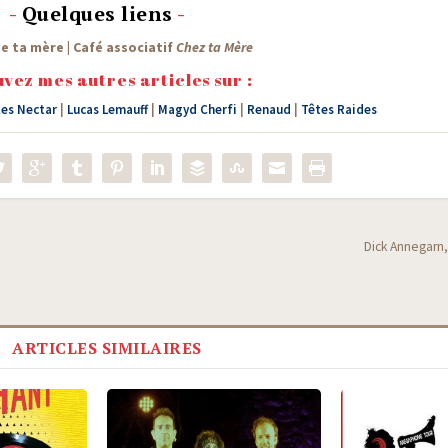
-
Quelques liens
-
de ta mère
|
Café asso­cia­tif
Chez ta Mère
vez mes autres articles sur :
les Nectar
|
Lucas Lemauff
|
Magyd Cherfi
|
Renaud
|
Têtes Raides
Dick Annegarn
ARTICLES SIMILAIRES