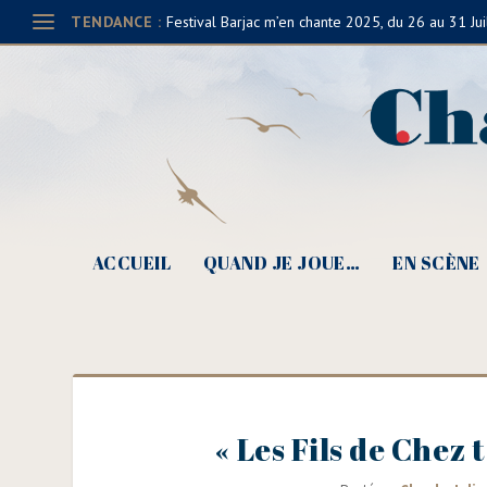
TENDANCE :
Festival Barjac m’en chante 2025, du 26 au 31 Jui
ACCUEIL
QUAND JE JOUE…
EN SCÈNE
« Les Fils de Chez 