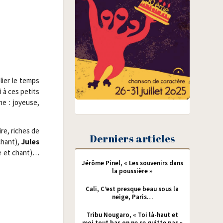
lier le temps
i à ces petits
me : joyeuse,
ire, riches de
Derniers articles
hant),
Jules
ière et chant)…
Jérôme Pinel, « Les souvenirs dans
la poussière »
Cali, C’est presque beau sous la
neige, Paris…
Tribu Nougaro, « Toi là-haut et
moi tout bas on ne se quitte pas »