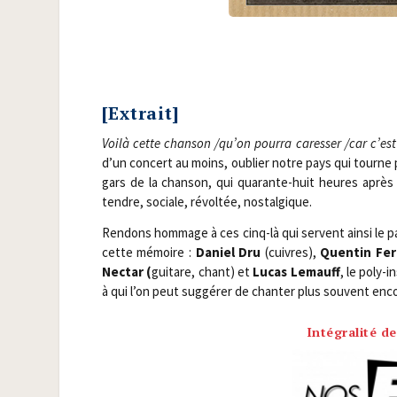
[Extrait]
Voi­là cette chan­son /​qu’on pour­ra cares­ser /​car c’e
d’un concert au moins, oublier notre pays qui tourne pas
gars de la chan­son, qui qua­rante-huit heures après
tendre, sociale, révol­tée, nostalgique.
Ren­dons hom­mage à ces cinq-là qui servent ain­si le pa
cette mémoire :
Daniel Dru
(cuivres),
Quen­tin Fer­
Nec­tar (
gui­tare, chant) et
Lucas Lemauff
, le poly-i
à qui l’on peut sug­gé­rer de chan­ter plus sou­vent enco
Intégralité de