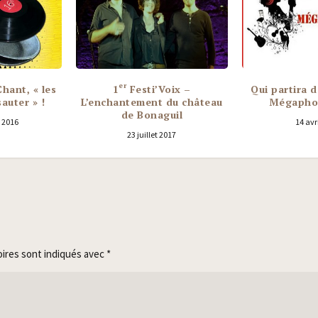
er
hant, « les
1
Festi’Voix –
Qui partira d
auter » !
L’enchantement du château
Mégaphon
de Bonaguil
 2016
14 avr
23 juillet 2017
oires sont indiqués avec
*