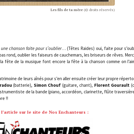
Les fils de ta mère
(© droits réservés)
st une chan­son faite pour s’oublier
… (Têtes Raides) oui, faite pour s’oub
 rond, oublier les fai­seurs de cau­che­mars, les bri­seurs de rêves. Mer­c
 la fête de la musique font encore la fête à la chan­son comme on l’ai
tri­moine de leurs aînés pour s’en aller ensuite créer leur propre réper­to
ra­dou
(bat­te­rie),
Simon Chouf
(gui­tare, chant),
Florent Gou­rault
(c
ns­tru­men­tiste de la bande (pia­no, accor­déon, cla­ri­nette, flûte tra­ver­s
re !!
 l’article sur le site de Nos Enchanteurs :