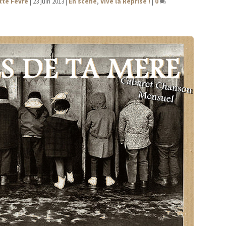
tte Fèvre
|
23 juin 2013
|
En scène
,
Vive la Reprise !
|
0