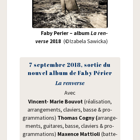
Faby Per­ier – album
La ren­
verse
2018
(©Iza­be­la Sawicka)
7 sep­tembre 2018, sor­tie du
nou­vel album de Faby Périer
La ren­verse
Avec
Vincent- Marie Bou­vot
(réa­li­sa­tion,
arran­ge­ments, cla­viers, basse & pro­
gram­ma­tions)
Tho­mas Cogny (
arran­ge­
ments, gui­tares, basse, cla­viers & pro­
gram­ma­tions)
Maxence Mat­tio­li
(bat­te­