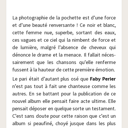
La pho­to­gra­phie de la pochette est d’une force
et d’une beau­té ren­ver­sante ! Ce noir et blanc,
cette femme nue, superbe, sor­tant des eaux,
ces vagues et ce ciel qui la nimbent de force et
de lumière, mal­gré l’absence de che­veux qui
dénonce le drame et la menace. Il fal­lait néces­
sai­re­ment que les chan­sons qu’elle ren­ferme
fussent à la hau­teur de cette pre­mière émotion.
Le pari était d’autant plus osé que
Faby Per­ier
n’est pas tout à fait une chan­teuse comme les
autres. En se bat­tant pour la publi­ca­tion de ce
nou­vel album elle pen­sait faire acte ultime. Elle
pen­sait dépo­ser en quelque sorte un tes­ta­ment.
C’est sans doute pour cette rai­son que c’est un
album si peau­fi­né, choyé jusque dans les plus