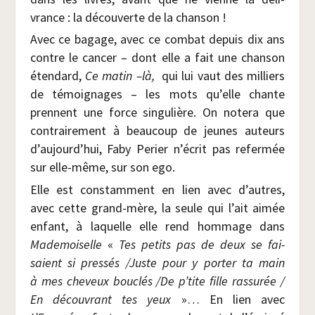
vrance : la décou­verte de la chanson !
Avec ce bagage, avec ce com­bat depuis dix ans
contre le can­cer – dont elle a fait une chan­son
éten­dard,
Ce matin –là,
qui lui vaut des mil­liers
de témoi­gnages – les mots qu’elle chante
prennent une force sin­gu­lière. On note­ra que
contrai­re­ment à beau­coup de jeunes auteurs
d’aujourd’hui, Faby Per­ier n’écrit pas refer­mée
sur elle-même, sur son ego.
Elle est constam­ment en lien avec d’autres,
avec cette grand-mère, la seule qui l’ait aimée
enfant, à laquelle elle rend hom­mage dans
Made­moi­selle
«
Tes petits pas de deux se fai­
saient si pres­sés /​Juste pour y por­ter ta main
à mes che­veux bou­clés /​De p’tite fille ras­su­rée /​
En décou­vrant tes yeux
»… En lien avec