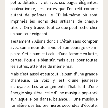
petits détails : livret avec ses pages élé­gantes,
cou­leur ivoire, ses textes que l’on relit comme
autant de poèmes, le CD lui-même où sont
impri­més les noms des arti­sans de chaque
titre… On y trouve tout ce que peut recher­cher
un audi­teur exigeant.
Tes­ta­ment ? Allons donc ! C’était sans comp­ter
avec son amour de la vie et son cou­rage exem­
plaire. Cet album est celui d’une femme en lutte,
certes. Pour elle bien sûr, mais aus­si pour toutes
les autres, atteintes du même mal.
Mais c’est aus­si et sur­tout l’album d’une grande
chan­teuse. La voix y est d’une jeu­nesse
incroyable. Les arran­ge­ments l’habillent d’une
éner­gie sin­gu­lière, celle d’une musique pop-rock
sur laquelle on danse, balance… Une musique
fami­lière dès les pre­mières secondes d’écoute.