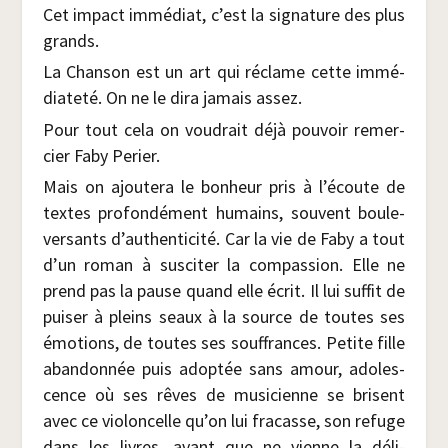
Cet impact immé­diat, c’est la signa­ture des plus
grands.
La Chan­son est un art qui réclame cette immé­
dia­te­té. On ne le dira jamais assez.
Pour tout cela on vou­drait déjà pou­voir remer­
cier Faby Perier.
Mais on ajou­te­ra le bon­heur pris à l’écoute de
textes pro­fon­dé­ment humains, sou­vent bou­le­
ver­sants d’authenticité. Car la vie de Faby a tout
d’un roman à sus­ci­ter la com­pas­sion. Elle ne
prend pas la pause quand elle écrit. Il lui suf­fit de
pui­ser à pleins seaux à la source de toutes ses
émo­tions, de toutes ses souf­frances. Petite fille
aban­don­née puis adop­tée sans amour, ado­les­
cence où ses rêves de musi­cienne se brisent
avec ce vio­lon­celle qu’on lui fra­casse, son refuge
dans les livres, avant que ne vienne la déli­