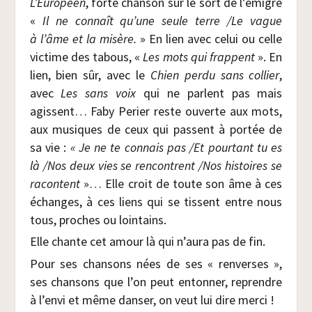
L’Européen
, forte chan­son sur le sort de l’émigré
«
Il ne connaît qu’une seule terre /​Le vague
à l’âme et la misère.
» En lien avec celui ou celle
vic­time des tabous, «
Les mots qui frappent
». En
lien, bien sûr, avec le
Chien per­du sans col­lier
,
avec
Les sans voix
qui ne parlent pas mais
agissent… Faby Per­ier reste ouverte aux mots,
aux musiques de ceux qui passent à por­tée de
sa vie :
« Je ne te connais pas /​Et pour­tant tu es
là /​Nos deux vies se ren­contrent /​Nos his­toires se
racontent
»… Elle croit de toute son âme à ces
échanges, à ces liens qui se tissent entre nous
tous, proches ou lointains.
Elle chante cet amour là qui n’aura pas de fin.
Pour ses chan­sons nées de ses « ren­verses »,
ses chan­sons que l’on peut enton­ner, reprendre
à l’envi et même dan­ser, on veut lui dire merci !