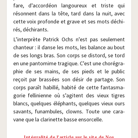
fare, d’accordéon lan­gou­reux et triste qui
résonnent dans la tête, tard dans la nuit, avec
cette voix pro­fonde et grave et ses mots déchi­
rés, déchirants.
L’interprète Patrick Ochs n’est pas seule­ment
chan­teur : il danse les mots, les balance au bout
de ses longs bras. Son corps se dis­tord, se tord
en une pan­to­mime tra­gique. C’est une cho­ré­gra­
phie de ses mains, de ses pieds et le public
reçoit par bras­sées son désir de par­tage. Son
corps paraît habillé, habi­té de cette fan­tas­ma­
go­rie fel­li­nienne où s’agitent des vieux tigres
blancs, quelques élé­phants, quelques vieux ours
savants, funam­bules, clowns. Toute une cara­
vane que la cla­ri­nette basse ensorcelle.
Intégralité de l’article sur le site de Nos