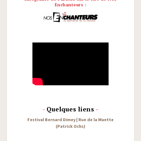
Enchanteurs :
-
Quelques liens
-
Fes­ti­val Ber­nard Dimey
|
Rue de la Muette
(Patrick Ochs)