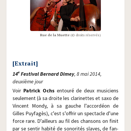
Rue de la Muette
(© droits réservés)
[Extrait]
e
14
Fes­ti­val Ber­nard Dimey
, 8 mai 2014,
deuxième jour
Voir
Patrick Ochs
entou­ré de deux musi­ciens
seule­ment (à sa droite les cla­ri­nettes et saxo de
Vincent Mon­dy, à sa gauche l’accordéon de
Gilles Puy­fa­gès), c’est s’offrir un spec­tacle d’une
force rare. D’ailleurs au fil des chan­sons on finit
par se sen­tir habi­té de sono­ri­tés slaves, de fan­