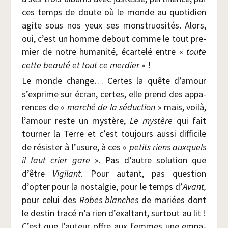
ces temps de doute où le monde au quo­ti­dien
agite sous nos yeux ses mons­truo­si­tés. Alors,
oui, c’est un homme debout comme le tout pre­
mier de notre huma­ni­té, écar­te­lé entre «
toute
cette beau­té et tout ce mer­dier
» !
Le monde change… Certes la quête d’amour
s’exprime sur écran, certes, elle prend des appa­
rences de «
mar­ché de la séduc­tion
» mais, voi­là,
l’amour reste un mys­tère,
Le mys­tère
qui fait
tour­ner la Terre et c’est tou­jours aus­si dif­fi­cile
de résis­ter à l’usure, à ces «
petits riens aux­quels
il faut crier gare
». Pas d’autre solu­tion que
d’être
Vigi­lant
. Pour autant, pas ques­tion
d’opter pour la nos­tal­gie, pour le temps d’
Avant,
pour celui des
Robes blanches
de mariées dont
le des­tin tra­cé n’a rien d’exaltant, sur­tout au lit !
C’est que l’auteur offre aux femmes une empa­