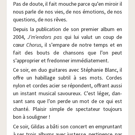
Pas de doute, il fait mouche parce qu’en miroir il
nous parle de nos vies, de nos émo­tions, de nos
ques­tions, de nos rêves.
Depuis la publi­ca­tion de son pre­mier album en
2004,
J’m’endors pas
qui lui valut un coup de
cœur
Cho­rus
, il s’empare de notre temps et en
fait des bouts de chan­sons que l’on peut
s’approprier et fre­don­ner immédiatement.
Ce soir, en duo gui­tares avec Sté­pha­nie Blanc, il
offre un habillage sub­til à ses mots. Cordes
nylon et cordes acier se répondent, offrant aus­si
un ins­tant musi­cal savou­reux. C’est léger, dan­
sant sans que l’on perde un mot de ce qui est
chan­té. Plai­sir simple de spec­ta­teur tou­jours
bon à souligner !
Ce soir, Gil­das a bâti son concert en emprun­tant
à ses trois albums avec jus­tesse, per­ti­nence, par