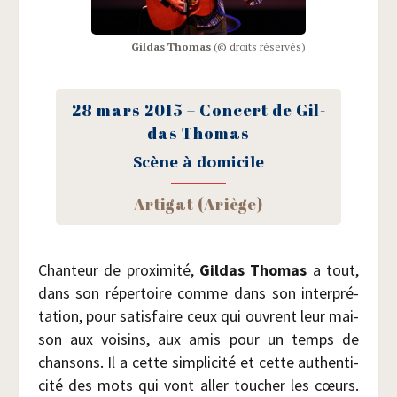
Gil­das Tho­mas
(© droits réservés)
28 mars 2015 – Concert de Gil­
das Thomas
Scène à domicile
Arti­gat (Ariège)
Chan­teur de proxi­mi­té,
Gil­das Tho­mas
a tout,
dans son réper­toire comme dans son inter­pré­
ta­tion, pour satis­faire ceux qui ouvrent leur mai­
son aux voi­sins, aux amis pour un temps de
chan­sons. Il a cette sim­pli­ci­té et cette authen­ti­
ci­té des mots qui vont aller tou­cher les cœurs.