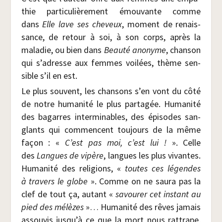
thie par­ti­cu­liè­re­ment émou­vante comme
dans
Elle lave ses che­veux
, moment de renais­
sance, de retour à soi, à son corps, après la
mala­die, ou bien dans
Beau­té ano­nyme
, chan­son
qui s’adresse aux femmes voi­lées, thème sen­
sible s’il en est.
Le plus sou­vent, les chan­sons s’en vont du côté
de notre huma­ni­té le plus par­ta­gée. Huma­ni­té
des bagarres inter­mi­nables, des épi­sodes san­
glants qui com­mencent tou­jours de la même
façon : «
C’est pas moi, c’est lui !
». Celle
des
Langues de vipère
, langues les plus vivantes.
Huma­ni­té des reli­gions, «
toutes ces légendes
à tra­vers le globe
». Comme on ne sau­ra pas la
clef de tout ça, autant «
savou­rer cet ins­tant au
pied des mélèzes
»… Huma­ni­té des rêves jamais
assou­vis jusqu’à ce que la mort nous rat­trape.