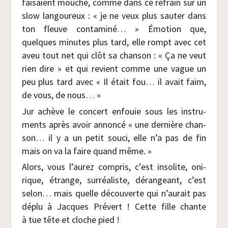
fai­saient mouche, comme dans ce refrain sur un
slow lan­gou­reux : « je ne veux plus sau­ter dans
ton fleuve conta­mi­né… » Émo­tion que,
quelques minutes plus tard, elle rompt avec cet
aveu tout net qui clôt sa chan­son : « Ça ne veut
rien dire » et qui revient comme une vague un
peu plus tard avec « Il était fou… il avait faim,
de vous, de nous… »
Jur achève le concert enfouie sous les ins­tru­
ments après avoir annon­cé « une der­nière chan­
son… il y a un petit sou­ci, elle n’a pas de fin
mais on va la faire quand même. »
Alors, vous l’aurez com­pris, c’est inso­lite, oni­
rique, étrange, sur­réa­liste, déran­geant, c’est
selon… mais quelle décou­verte qui n’aurait pas
déplu à Jacques Pré­vert ! Cette fille chante
à tue tête et cloche pied !