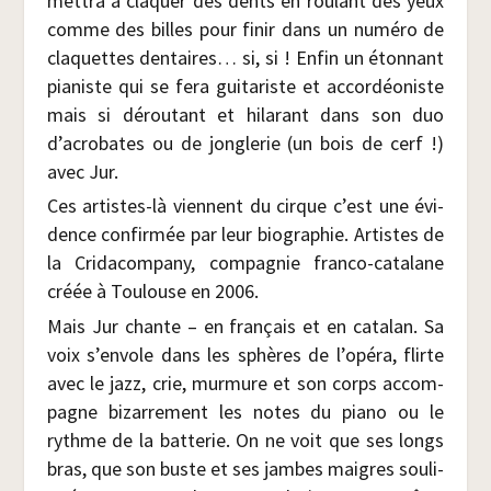
met­tra à cla­quer des dents en rou­lant des yeux
comme des billes pour finir dans un numé­ro de
cla­quettes den­taires… si, si ! Enfin un éton­nant
pia­niste qui se fera gui­ta­riste et accor­déo­niste
mais si dérou­tant et hila­rant dans son duo
d’acrobates ou de jon­gle­rie (un bois de cerf !)
avec Jur.
Ces artistes-là viennent du cirque c’est une évi­
dence confir­mée par leur bio­gra­phie. Artistes de
la Cri­da­com­pa­ny, com­pa­gnie fran­co-cata­lane
créée à Tou­louse en 2006.
Mais Jur chante – en fran­çais et en cata­lan. Sa
voix s’envole dans les sphères de l’opéra, flirte
avec le jazz, crie, mur­mure et son corps accom­
pagne bizar­re­ment les notes du pia­no ou le
rythme de la bat­te­rie. On ne voit que ses longs
bras, que son buste et ses jambes maigres sou­li­