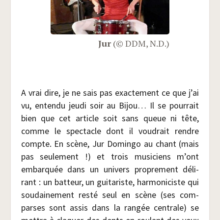
Jur
(© DDM, N.D.)
A vrai dire, je ne sais pas exac­te­ment ce que j’ai
vu, enten­du jeu­di soir au Bijou… Il se pour­rait
bien que cet article soit sans queue ni tête,
comme le spec­tacle dont il vou­drait rendre
compte. En scène, Jur Domin­go au chant (mais
pas seule­ment !) et trois musi­ciens m’ont
embar­quée dans un uni­vers pro­pre­ment déli­
rant : un bat­teur, un gui­ta­riste, har­mo­ni­ciste qui
sou­dai­ne­ment res­té seul en scène (ses com­
parses sont assis dans la ran­gée cen­trale) se