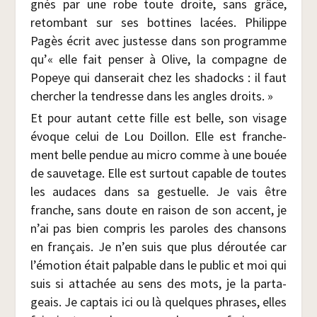
gnés par une robe toute droite, sans grâce,
retom­bant sur ses bot­tines lacées. Phi­lippe
Pagès écrit avec jus­tesse dans son pro­gramme
qu’« elle fait pen­ser à Olive, la com­pagne de
Popeye qui dan­se­rait chez les sha­docks : il faut
cher­cher la ten­dresse dans les angles droits. »
Et pour autant cette fille est belle, son visage
évoque celui de Lou Doillon. Elle est fran­che­
ment belle pen­due au micro comme à une bouée
de sau­ve­tage. Elle est sur­tout capable de toutes
les audaces dans sa ges­tuelle. Je vais être
franche, sans doute en rai­son de son accent, je
n’ai pas bien com­pris les paroles des chan­sons
en fran­çais. Je n’en suis que plus dérou­tée car
l’émotion était pal­pable dans le public et moi qui
suis si atta­chée au sens des mots, je la par­ta­
geais. Je cap­tais ici ou là quelques phrases, elles