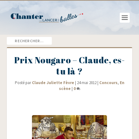
Prix Nougaro – Claude, es-
tu là ?
Posté par
Claude Juliette Fèvre
|
24 mai 2012
|
Concours
,
En
scène
|
0