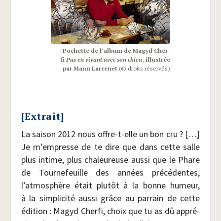
Pochette de l’al­bum de Magyd Cher­
fi
Pas en vivant avec son chien
, illus­trée
par Manu Lar­ce­net
(© droits réservés)
[Extrait]
La sai­son 2012 nous offre-t-elle un bon cru ? […]
Je m’empresse de te dire que dans cette salle
plus intime, plus cha­leu­reuse aus­si que le Phare
de Tour­ne­feuille des années pré­cé­dentes,
l’atmosphère était plu­tôt à la bonne humeur,
à la sim­pli­ci­té aus­si grâce au par­rain de cette
édi­tion : Magyd Cher­fi, choix que tu as dû appré­