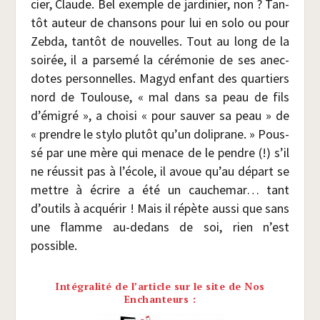
cier, Claude. Bel exemple de jar­di­nier, non ? Tan­
tôt auteur de chan­sons pour lui en solo ou pour
Zeb­da, tan­tôt de nou­velles. Tout au long de la
soi­rée, il a par­se­mé la céré­mo­nie de ses anec­
dotes per­son­nelles. Magyd enfant des quar­tiers
nord de Tou­louse, « mal dans sa peau de fils
d’émigré », a choi­si « pour sau­ver sa peau » de
« prendre le sty­lo plu­tôt qu’un doli­prane. » Pous­
sé par une mère qui menace de le pendre (!) s’il
ne réus­sit pas à l’école, il avoue qu’au départ se
mettre à écrire a été un cau­che­mar… tant
d’outils à acqué­rir ! Mais il répète aus­si que sans
une flamme au-dedans de soi, rien n’est
possible.
Intégralité de l’article sur le site de Nos
Enchanteurs :