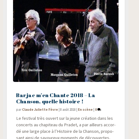
Barjac m’en Chante 2018 – La
Chanson, quelle histoire !
par
Claude Juliette Fèvre
|
8 août 2018
|
En scène
|
0
Le fes­ti­val très ouvert sur la jeune créa­tion dans les
concerts au cha­pi­teau du Pra­det, a par ailleurs accor­
dé une large place à l’Histoire de la Chan­son, pro­po­
sant ain­si de savou­reux moments de décou­vertes,