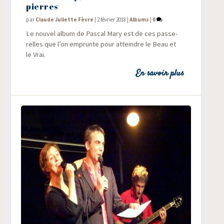
pierres
par
Claude Juliette Fèvre
|
2 février 2018
|
Albums
|
0
Le nou­vel album de Pas­cal Mary est de ces pas­se­
relles que l’on emprunte pour atteindre le Beau et
le Vrai.
En savoir plus