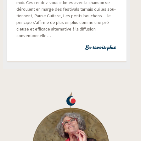
midi. Ces ren­dez-vous intimes avec la chan­son se
déroulent en marge des fes­ti­vals tar­nais qui les sou­
tiennent, Pause Gui­tare, Les petits bou­chons… le
prin­cipe s’affirme de plus en plus comme une pré­
cieuse et effi­cace alter­na­tive à la dif­fu­sion
conventionnelle…
En savoir plus