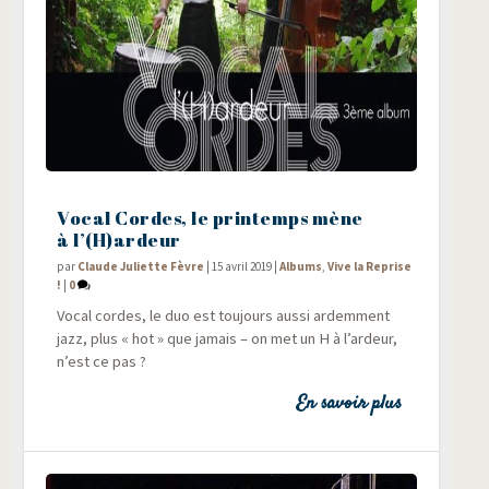
Vocal Cordes, le printemps mène
à l’(H)ardeur
par
Claude Juliette Fèvre
|
15 avril 2019
|
Albums
,
Vive la Reprise
!
|
0
Vocal cordes, le duo est tou­jours aus­si ardem­ment
jazz, plus « hot » que jamais – on met un H à l’ardeur,
n’est ce pas ?
En savoir plus