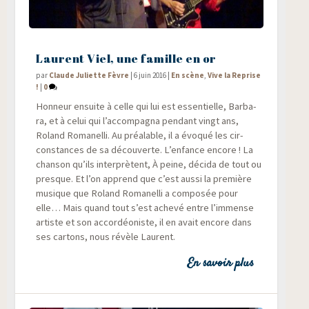
Laurent Viel, une famille en or
par
Claude Juliette Fèvre
|
6 juin 2016
|
En scène
,
Vive la Reprise
!
|
0
Hon­neur ensuite à celle qui lui est essen­tielle, Bar­ba­
ra, et à celui qui l’accompagna pen­dant vingt ans,
Roland Roma­nel­li. Au préa­lable, il a évo­qué les cir­
cons­tances de sa décou­verte. L’enfance encore ! La
chan­son qu’ils inter­prètent, À peine, déci­da de tout ou
presque. Et l’on apprend que c’est aus­si la pre­mière
musique que Roland Roma­nel­li a com­po­sée pour
elle… Mais quand tout s’est ache­vé entre l’immense
artiste et son accor­déo­niste, il en avait encore dans
ses car­tons, nous révèle Laurent.
En savoir plus