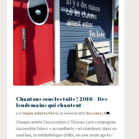
Chantons sous les toits ! 2016 – Des
lendemains qui chantent
par
Claude Juliette Fèvre
|
21 novembre 2015
|
En scène
|
0
Chaque année l’association L’Oiseau-Lyre com­pa­gnie
ras­semble futurs « accueillants » et chan­teurs dans un
seul lieu, la média­thèque d’Albi, en une seule après-