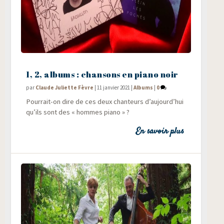
1, 2, albums : chansons en piano noir
par
Claude Juliette Fèvre
|
11 janvier 2021
|
Albums
|
0
Pour­rait-on dire de ces deux chan­teurs d’aujourd’hui
qu’ils sont des « hommes piano » ?
En savoir plus