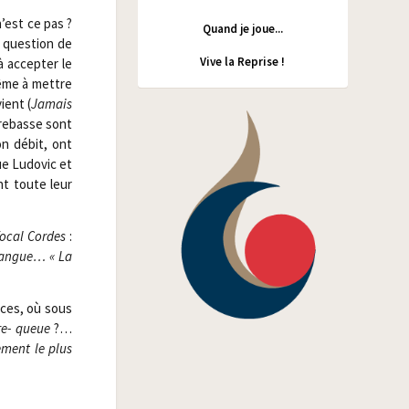
n’est ce pas ?
Quand je joue...
s ques­tion de
Vive la Reprise !
à accep­ter le
même à mettre
vient (
Jamais
tre­basse sont
on débit, ont
ue Ludo­vic et
ent toute leur
ocal Cordes
:
langue… « La
aces, où sous
re- queue
?…
e­ment le plus