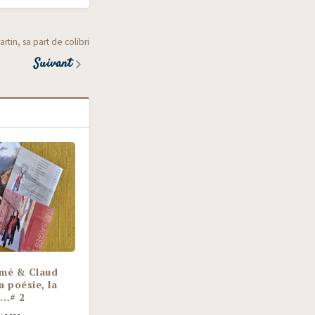
artin, sa part de colibri
Suivant
mé & Claud
 poésie, la
à…# 2