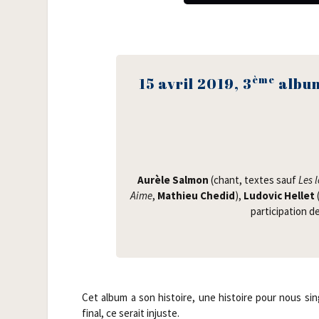
ème
15 avril 2019, 3
albu
Aurèle Sal­mon
(chant, textes sauf
Les 
Aime
,
Mathieu Che­did
),
Ludo­vic Hel­let
(
par­ti­ci­pa­tion d
Cet album a son his­toire, une his­toire pour nous sin­
final, ce serait injuste.