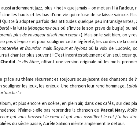
rs aus­si ardem­ment jazz, plus « hot » que jamais – on met un H à l’ardeur, 
 décline les hauts et les bas d’une vie qui refuse de se laisse vaincre. Pa
! Quitte à adop­ter par­fois des atti­tudes quelque peu intran­si­geantes, 
ber­té
» la lutte (
Man­quons-nous
où s’invite le son grave du bugle) ou 
 prends plus de voya­geur disait mon cœur »
). Mais on le sait bien, on y re
jeu pas d’enjeu
» et pour sou­li­gner cette légè­re­té, les cordes de la con
han­te­relle et Bour­don
mais
Boyaux et Nylons
où la voix de Ludo­vic, s
our­rait chan­ter plus sou­vent ! C’est incon­tes­ta­ble­ment d’un seul cœur q
Che­did
Je dis Aime
, offrant une ver­sion ori­gi­nale où les mots prenn
e grâce au thème récur­rent et tou­jours sous-jacent des chan­sons de
V
sou­li­gner les jeux, les enjeux. Une chan­son leur rend hom­mage,
Lala­
artouche ! »
 album, et plus encore en scène, en plein air, dans des cafés, sur des pl
en­séance. N’aime-t-elle pas reprendre la chan­son de
Pas­cal Mary
,
Maît
e ceux qui vous brassent le cœur et qui vous assoiffent le cul /​Tu fus sûr
liées du siècle pas­sé, Aurèle Sal­mon mérite ample­ment le détour.