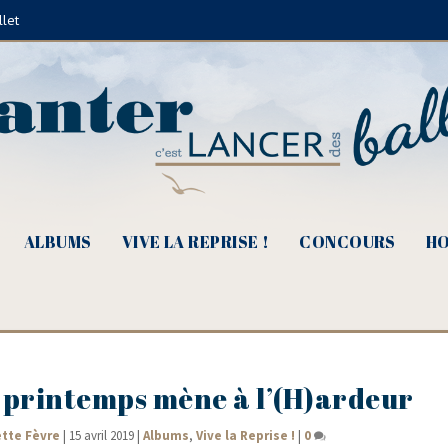
llet
ALBUMS
VIVE LA REPRISE !
CONCOURS
HO
e printemps mène à l’(H)ardeur
ette Fèvre
|
15 avril 2019
|
Albums
,
Vive la Reprise !
|
0