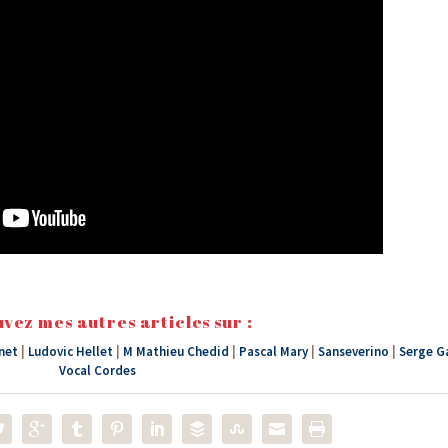
vez mes autres articles sur :
net
|
Ludovic Hellet
|
M Mathieu Chedid
|
Pascal Mary
|
Sanseverino
|
Serge G
Vocal Cordes