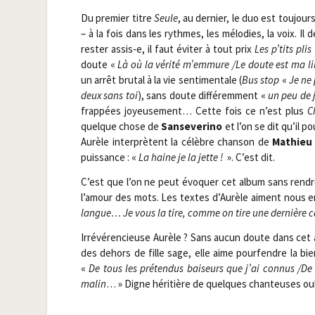
Du pre­mier titre
Seule
, au der­nier, le duo est tou­jou
– à la fois dans les rythmes, les mélo­dies, la voix. Il
res­ter assis‑e, il faut évi­ter à tout prix
Les p’tits plis
doute «
Là où la véri­té m’emmure /​Le doute est ma li
un arrêt bru­tal à la vie sen­ti­men­tale (
Bus stop
«
Je ne
deux sans toi
), sans doute dif­fé­rem­ment «
un peu de 
frap­pées joyeu­se­ment… Cette fois ce n’est plus
C
quelque chose de
San­se­ve­ri­no
et l’on se dit qu’il p
Aurèle inter­prètent la célèbre chan­son de
Mathieu 
puis­sance : «
La haine je la jette !
». C’est dit.
C’est que l’on ne peut évo­quer cet album sans rendr
l’amour des mots. Les textes d’Aurèle aiment nous en 
langue… Je vous la tire, comme on tire une der­nière c
Irré­vé­ren­cieuse Aurèle ? Sans aucun doute dans cet
des dehors de fille sage, elle aime pour­fendre la bi
«
De tous les pré­ten­dus bai­seurs que j’ai connus /​D
malin
… » Digne héri­tière de quelques chan­teuses oub