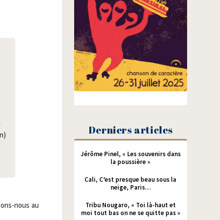
s
Derniers articles
on)
Jérôme Pinel, « Les souvenirs dans
la poussière »
Cali, C’est presque beau sous la
neige, Paris…
n­sons-nous au
Tribu Nougaro, « Toi là-haut et
moi tout bas on ne se quitte pas »