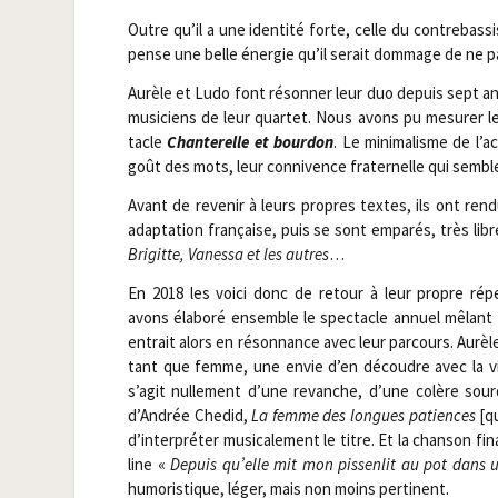
Outre qu’il a une iden­ti­té forte, celle du contre­bas­s
pense une belle éner­gie qu’il serait dom­mage de ne p
Aurèle et Ludo font réson­ner leur duo depuis sept ans
musi­ciens de leur quar­tet. Nous avons pu mesu­rer l
tacle
Chan­te­relle et bour­don
. Le mini­ma­lisme de l’
goût des mots, leur conni­vence fra­ter­nelle qui semble 
Avant de reve­nir à leurs propres textes, ils ont ren
adap­ta­tion fran­çaise, puis se sont empa­rés, très 
Bri­gitte, Vanes­sa et les autres
…
En 2018 les voi­ci donc de retour à leur propre rép
avons éla­bo­ré ensemble le spec­tacle annuel mêlant po
entrait alors en réson­nance avec leur par­cours. Aurèle
tant que femme, une envie d’en découdre avec la vie
s’agit nul­le­ment d’une revanche, d’une colère sour
d’Andrée Che­did,
La femme des longues patiences
[q
d’interpréter musi­ca­le­ment le titre. Et la chan­son fi
line «
Depuis qu’elle mit mon pis­sen­lit au pot dans un
humo­ris­tique, léger, mais non moins pertinent.