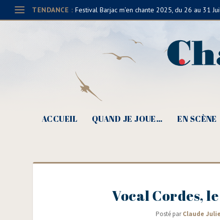
TENDANCE :
Festival Barjac m’en chante 2025, du 26 au 31 Jui
ACCUEIL
QUAND JE JOUE…
EN SCÈNE
Vocal Cordes, l
Posté par
Claude Juli