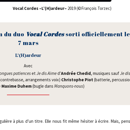
Vocal Cordes –L’(H)ardeur–
2019 (©Fran­çois Torzec)
m du duo
Vocal Cordes
sor­ti offi­ciel­le­ment le
7 mars
L’(H)ardeur
Avec
longues patiences
et
Je dis Aime
d’
Andrée Che­did
, musiques sauf
Je di
contre­basse, arran­ge­ments voix)
Chris­tophe Piot
(bat­te­rie, per­cus­si
e
Maxime Duhem
(bugle dans
Man­quons-nous
)
gu­lière à plus d’un titre. Elle nous fit même hési­ter à écrire. Mais, pe