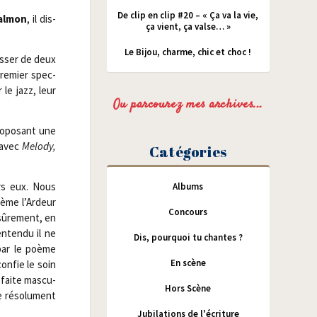
De clip en clip #20 – « Ça va la vie,
al­mon
, il dis­
ça vient, ça valse… »
Le Bijou, charme, chic et choc !
s­ser de deux
re­mier spec­
 le jazz, leur
Ou parcourez mes archives...
o­po­sant une
avec
Melo­dy,
Catégories
rs eux. Nous
Albums
thème l’Ardeur
Concours
 sûre­ment, en
nten­du il ne
Dis, pourquoi tu chantes ?
 par le poème
En scène
confie le soin
éfaite mas­cu­
Hors Scène
 réso­lu­ment
Jubilations de l'écriture