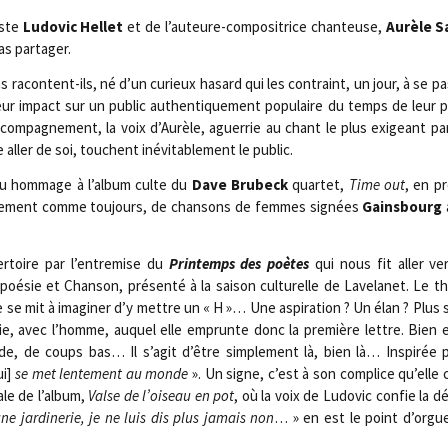
iste
Ludo­vic Hel­let
et de l’auteure-compositrice chan­teuse,
Aurèle S
as partager.
 racontent-ils, né d’un curieux hasard qui les contraint, un jour, à se pa
eur impact sur un public authen­ti­que­ment popu­laire du temps de leur p
accompagnement, la voix d’Aurèle, aguer­rie au chant le plus exi­geant par
aller de soi, touchent inévi­ta­ble­ment le public.
­du hom­mage à l’album culte du
Dave Bru­beck
quar­tet,
Time out
, en pr
libre­ment comme tou­jours, de chan­sons de femmes signées
Gains­bourg
er­toire par l’entremise du
Prin­temps des poètes
qui nous fit aller ve
é­sie et Chan­son, pré­sen­té à la sai­son cultu­relle de Lave­la­net. Le 
 se mit à ima­gi­ner d’y mettre un « H »… Une aspi­ra­tion ? Un élan ? Plus
, avec l’homme, auquel elle emprunte donc la pre­mière lettre. Bien e
de, de coups bas… Il s’agit d’être sim­ple­ment là, bien là… Ins­pi­rée
ui]
se met len­te­ment au monde
». Un signe, c’est à son com­plice qu’elle 
nale de l’album,
Valse de l’oiseau en pot
, où la voix de Ludo­vic confie la d
e jar­di­ne­rie, je ne luis dis plus jamais non
… » en est le point d’orgue