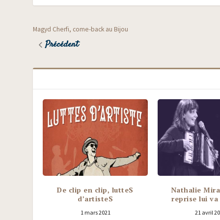
Magyd Cherfi, come-back au Bijou
Précédent
De clip en clip, lutteS
Nathalie Mira
d’artisteS
reprise lui va 
1 mars 2021
21 avril 2