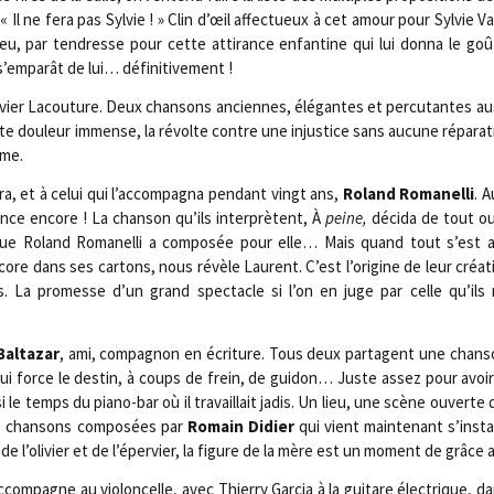
: « Il ne fera pas Syl­vie ! » Clin d’œil affec­tueux à cet amour pour Syl­vie 
u, par ten­dresse pour cette atti­rance enfan­tine qui lui don­na le goû
s’emparât de lui… définitivement !
r Lacou­ture. Deux chan­sons anciennes, élé­gantes et per­cu­tantes aus­
tte dou­leur immense, la révolte contre une injus­tice sans aucune répa­ra­ti
mme.
a­ra, et à celui qui l’accompagna pen­dant vingt ans,
Roland Roma­nel­li
. A
ance encore ! La chan­son qu’ils inter­prètent, À
peine,
déci­da de tout o
que Roland Roma­nel­li a com­po­sée pour elle… Mais quand tout s’est 
ncore dans ses car­tons, nous révèle Laurent. C’est l’origine de leur créa­
. La pro­messe d’un grand spec­tacle si l’on en juge par celle qu’ils
Bal­ta­zar
, ami, com­pa­gnon en écri­ture. Tous deux par­tagent une chan­
qui force le des­tin, à coups de frein, de gui­don… Juste assez pour avoir 
le temps du pia­no-bar où il tra­vaillait jadis. Un lieu, une scène ouverte q
des chan­sons com­po­sées par
Romain Didier
qui vient main­te­nant s’instal
 de l’olivier et de l’épervier, la figure de la mère est un moment de grâce 
ccompagne au vio­lon­celle, avec Thier­ry Gar­cia à la gui­tare élec­trique, 