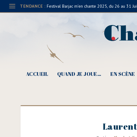
TENDANCE :
Festival Barjac m’en chante 2025, du 26 au 31 Jui
ACCUEIL
QUAND JE JOUE…
EN SCÈNE
Laurent 