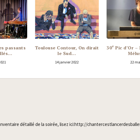
e
es passants
Toulouse Contour, On dirait
30
Pic d’Or – 
allés…
le Sud…
Mélus
2021
14 janvier 2022
22 ma
nventaire détaillé de la soirée, lisez ici:http://chantercestlancerdesballes