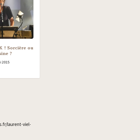
K ! Sorcière ou
ine ?
i 2015
.fr/laurent-viel-