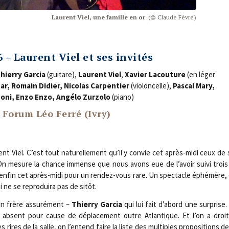
Laurent Viel, une famille en or
(© Claude Fèvre)
 – Laurent Viel et ses invités
hier­ry Gar­cia
(gui­tare),
Laurent Viel
,
Xavier Lacou­ture
(en léger
zar, Romain Didier, Nico­las Car­pen­tier
(vio­lon­celle),
Pas­cal Mary,
o­ni, Enzo Enzo, Angé­lo Zur­zo­lo
(pia­no)
 Forum Léo Ferré (Ivry)
t Viel. C’est tout natu­rel­le­ment qu’il y convie cet après-midi ceux de 
 On mesure la chance immense que nous avons eue de l’avoir sui­vi trois
et enfin cet après-midi pour un ren­dez-vous rare. Un spec­tacle éphé­mère,
ne se repro­dui­ra pas de sitôt.
un frère assu­ré­ment –
Thier­ry Gar­cia
qui lui fait d’abord une sur­prise.
,
absent pour cause de dépla­ce­ment outre Atlan­tique. Et l’on a droi
es rires de la salle, on l’entend faire la liste des mul­tiples pro­po­si­tions 