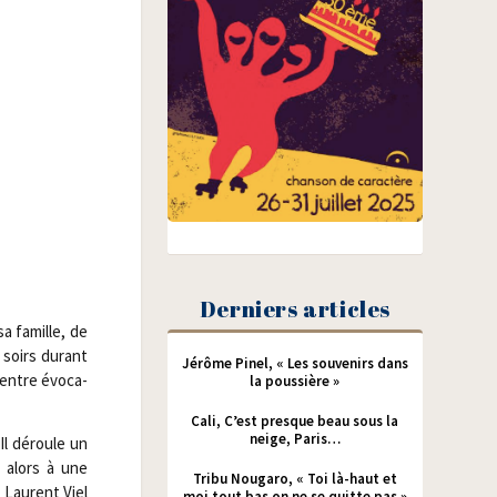
Derniers articles
sa famille, de
 soirs durant
Jérôme Pinel, « Les souvenirs dans
 entre évo­ca­
la poussière »
Cali, C’est presque beau sous la
neige, Paris…
 Il déroule un
t alors à une
Tribu Nougaro, « Toi là-haut et
de Laurent Viel
moi tout bas on ne se quitte pas »