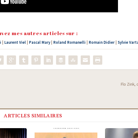
vez mes autres articles sur :
i
|
Laurent Viel
|
Pascal Mary
|
Roland Romanelli
|
Romain Didier
|
Sylvie Vart
Flo Zink,
ARTICLES SIMILAIRES