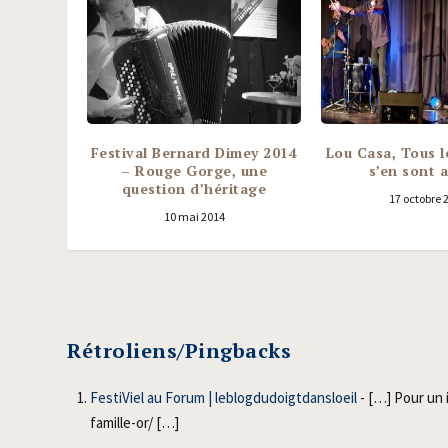
Festival Bernard Dimey 2014
Lou Casa, Tous l
– Rouge Gorge, une
s’en sont 
question d’héritage
17 octobre 
10 mai 2014
Rétroliens/Pingbacks
FestiViel au Forum | leblogdudoigtdansloeil
- […] Pour un i
famille-or/ […]