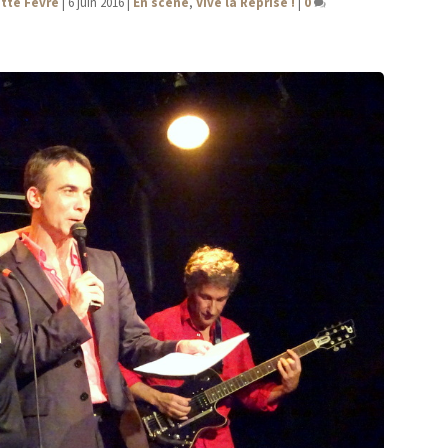
ette Fèvre
|
6 juin 2016
|
En scène
,
Vive la Reprise !
|
0