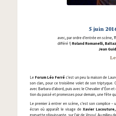
5 juin
2016
avec, par ordre d’entrée en scène,
T
dif­fé­ré !)
Roland Roma­nel­li, Bal­ta­
Jean Gui­d
Le
Le
Forum Léo Fer­ré
c’est un peu la mai­son de Lauren
son clan, pour ce troi­sième volet de son trip­tyque.
avec Bar­ba­ra d’abord, puis avec le Che­va­lier d’Éon 
tion du pas­sé et pro­messes pour demain, une fête qui 
Le pre­mier à entrer en scène, c’est son com­plice – 
écran où appa­raît le visage de
Xavier Lacou­ture
goguette réjouis­sante, sur l’air de
Vesoul
. Au milieu d