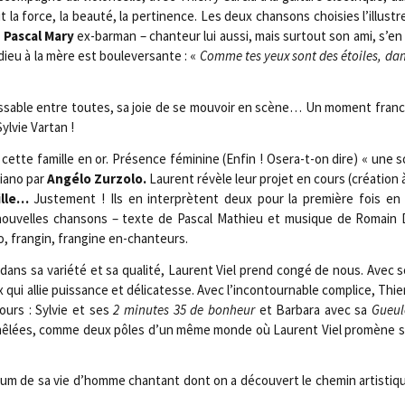
la force, la beau­té, la per­ti­nence. Les deux chan­sons choi­sies l’illu
d
Pas­cal Mary
ex-bar­man – chan­teur lui aus­si, mais sur­tout son ami, s’en v
dieu à la mère est bou­le­ver­sante : «
Comme tes yeux sont des étoiles, dans
nais­sable entre toutes, sa joie de se mou­voir en scène… Un moment fran­c
l­vie Vartan !
 cette famille en or. Pré­sence fémi­nine (Enfin ! Ose­ra-t-on dire) « une
ia­no par
Angé­lo Zur­zo­lo.
Laurent révèle leur pro­jet en cours (créa­tion 
ille…
Jus­te­ment ! Ils en inter­prètent deux pour la pre­mière fois en 
nou­velles chan­sons – texte de Pas­cal Mathieu et musique de Romain 
 fran­gin, fran­gine en-chanteurs.
ans sa varié­té et sa qua­li­té, Laurent Viel prend congé de nous. Avec s
x qui allie puis­sance et déli­ca­tesse. Avec l’incontournable com­plice, Thier­
ours : Syl­vie et ses
2 minutes 35 de bon­heur
et Bar­ba­ra avec sa
Gueul
e mêlées, comme deux pôles d’un même monde où Laurent Viel pro­mène so
bum de sa vie d’homme chan­tant dont on a décou­vert le che­min artis­tiqu