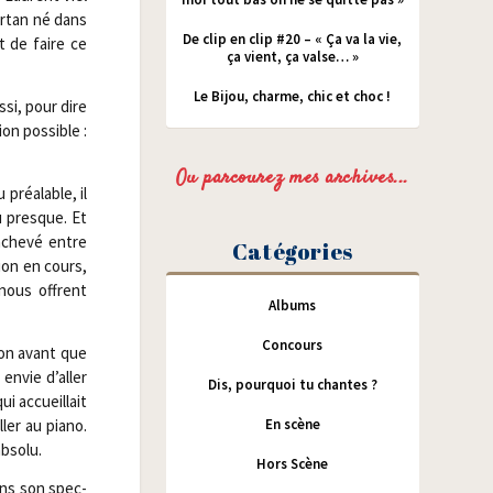
Var­tan né dans
De clip en clip #20 – « Ça va la vie,
t de faire ce
ça vient, ça valse… »
Le Bijou, charme, chic et choc !
si, pour dire
on pos­sible :
Ou parcourez mes archives...
u préa­lable, il
u presque. Et
ache­vé entre
Catégories
tion en cours,
 nous offrent
Albums
Concours
son avant que
envie d’al­ler
Dis, pourquoi tu chantes ?
ui accueillait
En scène
ler au pia­no.
absolu.
Hors Scène
dans son spec­