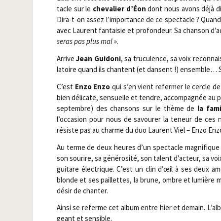
tacle sur le
che­va­lier d’Éon
dont nous avons déjà dit 
Dira-t-on assez l’importance de ce spec­tacle ? Quan
avec Laurent fan­tai­sie et pro­fon­deur. Sa chan­son d’a
seras pas plus mal
».
Arrive
Jean Gui­do­ni
, sa tru­cu­lence, sa voix recon­
la­toire quand ils chantent (et dansent !) ensemble… Sy
C’est
Enzo Enzo
qui s’en vient refer­mer le cercle de
bien déli­cate, sen­suelle et tendre, accom­pa­gnée au p
sep­tembre) des chan­sons sur le thème de
la fam
l’occasion pour nous de savou­rer la teneur de ces 
résiste pas au charme du duo Laurent Viel – Enzo Enzo,
Au terme de deux heures d’un spec­tacle magni­fique d
son sou­rire, sa géné­ro­si­té, son talent d’acteur, sa voi
gui­tare élec­trique. C’est un clin d’œil à ses deux am
blonde et ses paillettes, la brune, ombre et lumièr
désir de chanter.
Ain­si se referme cet album entre hier et demain. L’al
geant et sensible.