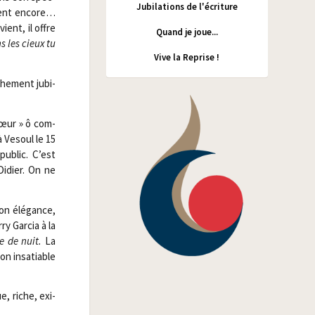
Jubilations de l'écriture
strent encore…
ient, il offre
Quand je joue...
 les cieux tu
Vive la Reprise !
he­ment jubi­
 sœur » ô com­
à Vesoul le 15
public. C’est
Didier. On ne
on élé­gance,
ry Gar­cia à la
e de nuit.
La
n insa­tiable
e, riche, exi­