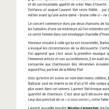
et de son insa­tiable appé­tit de créer. Mais il l’avertit 
l’enfance et auquel Laurent Viel reste fidèle… par je
métier avant qu’une autre dame – brune celle-ci – ne 
Le concert com­mence donc par deux chan­sons de Xavie
les tumultes d’une vie inté­rieure où l’on retien­dra ce
se sen­tir femme dans son enve­loppe char­nelle d’ho
Hon­neur ensuite à celle qui lui est essen­tielle, Bar­b
a évo­qué les cir­cons­tances de sa décou­verte. L’enf
l’on apprend que c’est aus­si la pre­mière musique 
l’immense artiste et son accor­déo­niste, il en avait e
consa­crée aux chan­teuses des décen­nies écou­lées
aujourd’hui, por­trait de la Môme Piaf.
Voi­ci qu’entre en scène un nom bien moins célèbre,
Bal­ta­zar seul ne chante la vie d’un p’tit vélo sym­pa 
plus avant dans cet uni­vers. Laurent Viel évoque aus­si 
quan­ti­té de chan­teurs. C’est ain­si qu’il découvre 
Leur duo ponc­tué de ce «
si vous saviez
», cette fable
Laurent accueille ensuite
Nico­las Car­pen­tier
qui l’a