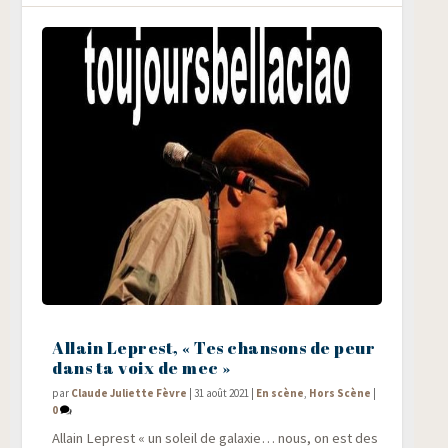
Allain Leprest, « Tes chansons de peur
dans ta voix de mec »
par
Claude Juliette Fèvre
|
31 août 2021
|
En scène
,
Hors Scène
|
0
Allain Leprest « un soleil de galaxie… nous, on est des