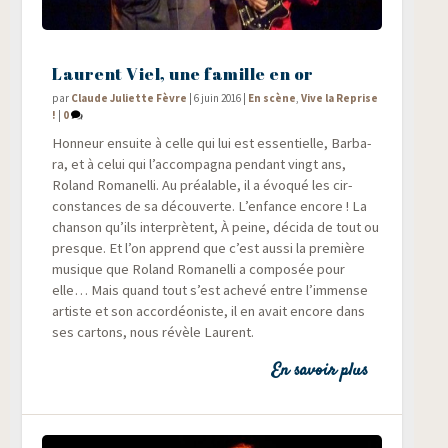
Laurent Viel, une famille en or
par
Claude Juliette Fèvre
|
6 juin 2016
|
En scène
,
Vive la Reprise
!
|
0
Hon­neur ensuite à celle qui lui est essen­tielle, Bar­ba­
ra, et à celui qui l’accompagna pen­dant vingt ans,
Roland Roma­nel­li. Au préa­lable, il a évo­qué les cir­
cons­tances de sa décou­verte. L’enfance encore ! La
chan­son qu’ils inter­prètent, À peine, déci­da de tout ou
presque. Et l’on apprend que c’est aus­si la pre­mière
musique que Roland Roma­nel­li a com­po­sée pour
elle… Mais quand tout s’est ache­vé entre l’immense
artiste et son accor­déo­niste, il en avait encore dans
ses car­tons, nous révèle Laurent.
En savoir plus