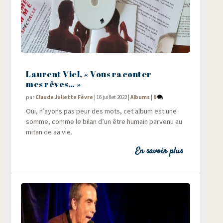
Laurent Viel, « Vous raconter
mes rêves… »
par
Claude Juliette Fèvre
|
16 juillet 2022
|
Albums
|
0
Oui, n’ayons pas peur des mots, cet album est une
somme, comme le bilan d’un être humain par­ve­nu au
mitan de sa vie.
En savoir plus