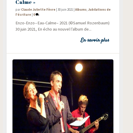
Calme »
par
Claude Juliette Fèvre
|
30 juin 2021
|
Albums
,
Jubilations de
l'écriture
|
0
Enzo-Enzo – Eau-Calme– 2021 (©Samuel Rozenbaum)
30 juin 2021, En écho au nou­vel l’album de...
En savoir plus