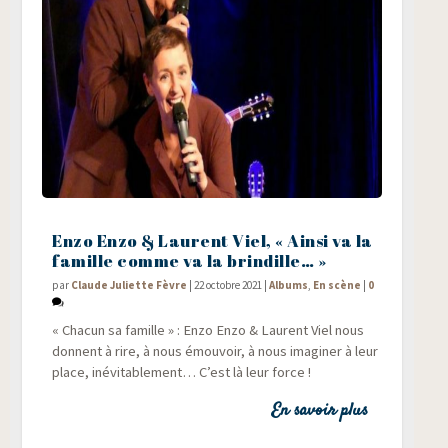
Enzo Enzo & Laurent Viel, « Ainsi va la
famille comme va la brindille… »
par
Claude Juliette Fèvre
|
22 octobre 2021
|
Albums
,
En scène
|
0
« Cha­cun sa famille » : Enzo Enzo & Laurent Viel nous
donnent à rire, à nous émou­voir, à nous ima­gi­ner à leur
place, inévi­ta­ble­ment… C’est là leur force !
En savoir plus