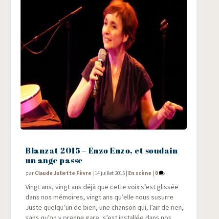
Blanzat 2015 – Enzo Enzo, et soudain
un ange passe
par
Claude Juliette Fèvre
|
14 juillet 2015
|
En scène
|
0
Vingt ans, vingt ans déjà que cette voix s’est glis­sée
dans nos mémoires, vingt ans qu’elle nous susurre
Juste quelqu’un de bien, une chan­son qui, l’air de rien,
sans qu’on y prenne gare, s’est ins­tal­lée dans nos