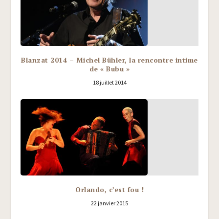
Blanzat 2014 – Michel Bühler, la rencontre intime
de « Bubu »
18 juillet 2014
Orlando, c’est fou !
22 janvier 2015