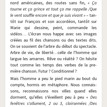
nord amé­ri­caines, des routes sans fin, «
Ça
tourne et ça grince et tout ça me rap­pelle /​Que
le vent souffle encore et que je suis vivant »
– tan­
tôt sur Fran­çois et son accor­déon, tan­tôt sur
Marie qui des­sine, peint, com­mande les
vidéos… L’écran nous happe avec ses images
créées au fil des chan­sons ou des textes dits.
On se sou­vient de l’arbre du début du spec­tacle.
Arbre de vie, de liberté…celle de l’homme qui
largue les amarres. Rêve ou réa­li­té ? On hésite
tout comme les temps des verbes de la pre­
mière chan­son. Futur ? Conditionnel ?
Mais l’homme a peu le pied marin au bout du
compte, hor­mis en méta­phore. Nous connais­
sons, recon­nais­sons nos villes quand elles
dorment, qu’elles s‘éveillent peu à peu «
Des
fenêtres s’allument, 2 ou 3, clair­se­mées /​Des