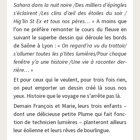
Saha­ra dans la nuit noire /​Des mil­liers d’épingles
s’éclairent /​Les clins d’œil des étoiles du soir /​
Hig’lin St Ex et tous nos pères…
» A moins que
l’on ne pré­fère remon­ter le cours du fleuve en
sui­vant le superbe des­sin qui déroule les bords
de Saône à Lyon : «
On regard’ra vu du trottoir/​
s’allumer toutes les p’tites lumières/​Pour chaque
fenêtre y’a une his­toire /​Une vie à racon­ter der­
rière…
»
Et pour ceux qui le veulent, pour trois fois rien,
on peut empor­ter un des­sin créé là sous nos
yeux. His­toire que le voyage ne s’ar­rête pas là.
Demain Fran­çois et Marie, leurs trois enfants –
dont une déli­cieuse petite Plume qui fait fonc­
tion de tech­ni­cien lumières – plan­te­ront ailleurs
leur éolienne et leurs rêves de bourlingue.