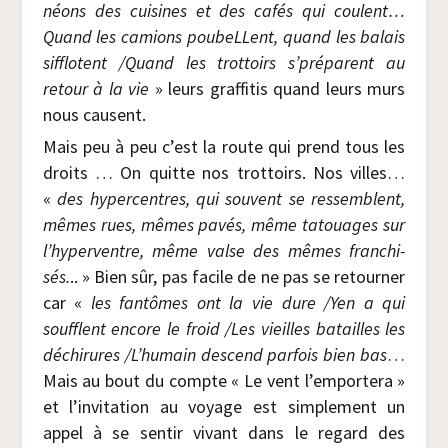
néons des cui­sines et des cafés qui coulent…
Quand les camions pou­beLLent, quand les balais
sif­flotent /​Quand les trot­toirs s’préparent au
retour à la vie
» leurs graf­fi­tis quand leurs murs
nous causent.
Mais peu à peu c’est la route qui prend tous les
droits … On quitte nos trot­toirs. Nos villes…
«
des hyper­centres, qui sou­vent se res­semblent,
mêmes rues, mêmes pavés, même tatouages sur
l’hyperventre, même valse des mêmes fran­chi­
sés.
.. » Bien sûr, pas facile de ne pas se retour­ner
car «
les fan­tômes ont la vie dure /​Yen a qui
soufflent encore le froid /​Les vieilles batailles les
déchi­rures /​L’humain des­cend par­fois bien bas
…
Mais au bout du compte « Le vent l’emportera »
et l’invitation au voyage est sim­ple­ment un
appel à se sen­tir vivant dans le regard des