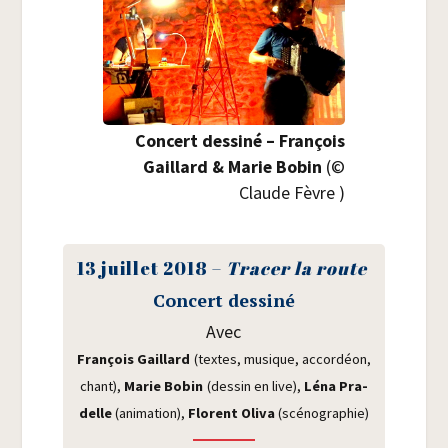
Concert des­si­né – Fran­çois
Gaillard & Marie Bobin
(©
Claude Fèvre )
13 juillet 2018 –
Tra­cer la route
Concert des­si­né
Avec
Fran­çois Gaillard
(textes, musique, accor­déon,
chant),
Marie Bobin
(des­sin en live),
Léna Pra­
delle
(ani­ma­tion),
Florent Oli­va
(scé­no­gra­phie)