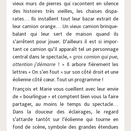
vieux murs de pierres qui racontent en silence
des his­toires très vieilles, les chaises dis­pa­
rates… Ils ins­tallent tout leur bazar extrait de
leur camion orange… Un vieux camion brin­que­
ba­lant qui leur sert de mai­son quand ils
s’arrêtent pour jouer. D’ailleurs il est si impor­
tant ce camion qu’il appa­raît tel un per­son­nage
cen­tral dans le spec­tacle, «
gros camion qui pue,
atten­tion j’démarre
! » Il arbore fiè­re­ment les
lettres « On s’en fout » sur son côté droit et une
éolienne côté cœur. Tout un programme !
Fran­çois et Marie vous cueillent avec leur envie
de « bour­lingue » et comptent bien vous la faire
par­ta­ger, au moins le temps du spec­tacle…
Dans la dou­ceur des éclai­rages, le regard
s’attarde tan­tôt sur l’éolienne qui tourne en
fond de scène, sym­bole des grandes éten­dues