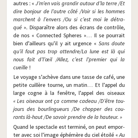
autres : «
J’m’en vais gran­dir autour d’la terre /​Et
dire bon­jour de l’autre côté /​Voir si les hommes
marchent à l’envers /​Ou si c’est moi le détra­
qué
». Dis­pa­raître alors des écrans de contrôle,
de nos « Connec­ted Spheres »… Il se pour­rait
bien d’ailleurs qu’il y ait urgence «
Sans doute
qu’il faut pas trop attendre/​La lune est là qui
nous fait d’l’œil /​Allez, c’est l’premier qui la
cueille
!
Le voyage s’achève dans une tasse de café, une
petite cuillère tourne, un matin… Et l’appel du
large cogne à la fenêtre, l’appel des oiseaux
« Les oiseaux ont ça comme cadeau /D’être tou­
jours des bour­lin­gueurs /​De chop­per des cou­
rants là-haut /​De savoir prendre de la hauteur. »
Quand le spec­tacle est ter­mi­né, on peut empor­
ter avec soi l’image éphé­mère du ciel étoi­lé «
Au