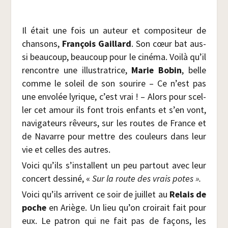
Il était une fois un auteur et com­po­si­teur de
chan­sons,
Fran­çois Gaillard
. Son cœur bat aus­
si beau­coup, beau­coup pour le ciné­ma. Voi­là qu’il
ren­contre une illus­tra­trice,
Marie Bobin
, belle
comme le soleil de son sou­rire – Ce n’est pas
une envo­lée lyrique, c’est vrai ! – Alors pour scel­
ler cet amour ils font trois enfants et s’en vont,
navi­ga­teurs rêveurs, sur les routes de France et
de Navarre pour mettre des cou­leurs dans leur
vie et celles des autres.
Voi­ci qu’ils s’installent un peu par­tout avec leur
concert des­si­né, «
Sur la route des vrais potes ».
Voi­ci qu’ils arrivent ce soir de juillet au
Relais de
poche
en Ariège. Un lieu qu’on croi­rait fait pour
eux. Le patron qui ne fait pas de façons, les