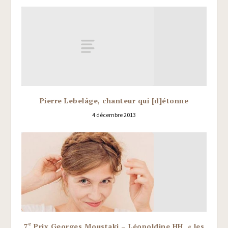
Pierre Lebelâge, chanteur qui [d]étonne
4 décembre 2013
e
7
Prix Georges Moustaki – Léopoldine HH, « les