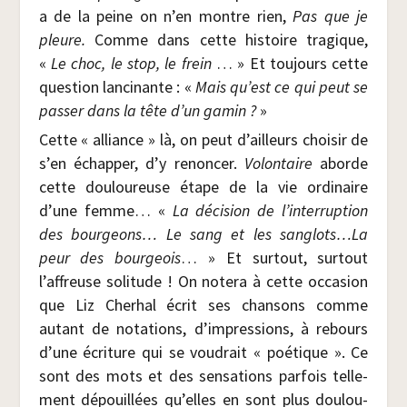
a de la peine on n’en montre rien,
Pas que je
pleure.
Comme dans cette his­toire tra­gique,
«
Le choc, le stop, le frein
… » Et tou­jours cette
ques­tion lan­ci­nante : «
Mais qu’est ce qui peut se
pas­ser dans la tête d’un gamin ?
»
Cette « alliance » là, on peut d’ailleurs choi­sir de
s’en échap­per, d’y renon­cer.
Volon­taire
aborde
cette dou­lou­reuse étape de la vie ordi­naire
d’une femme… «
La déci­sion de l’interruption
des bour­geons… Le sang et les sanglots…La
peur des bour­geois
… » Et sur­tout, sur­tout
l’affreuse soli­tude ! On note­ra à cette occa­sion
que Liz Che­rhal écrit ses chan­sons comme
autant de nota­tions, d’impressions, à rebours
d’une écri­ture qui se vou­drait « poé­tique ». Ce
sont des mots et des sen­sa­tions par­fois tel­le­
ment dépouillées qu’elles en sont plus dou­lou­