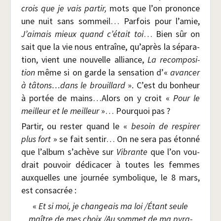
crois que je vais par­tir,
mots que l’on pro­nonce
une nuit sans som­meil… Par­fois pour l’amie,
J’aimais mieux quand c’était toi
… Bien sûr on
sait que la vie nous entraîne, qu’après la sépa­ra­
tion, vient une nou­velle alliance,
La recom­po­si­
tion
même si on garde la sen­sa­tion d’«
avan­cer
à tâtons…dans le brouillard
». C’est du bon­heur
à por­tée de mains…Alors on y croit «
Pour le
meilleur et le meilleur
»… Pour­quoi pas ?
Par­tir, ou res­ter quand le «
besoin de res­pi­rer
plus fort
» se fait sen­tir… On ne sera pas éton­né
que l’album s’achève sur
Vibrante
que l’on vou­
drait pou­voir dédi­ca­cer à toutes les femmes
aux­quelles une jour­née sym­bo­lique, le 8 mars,
est consacrée :
«
Et si moi, je chan­geais ma loi /​Étant seule
maître de mes choix /​Au som­met de ma pyra­