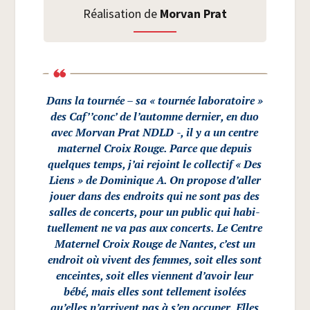
Réa­li­sa­tion de
Mor­van Prat
Dans la tour­née – sa «
tour­née labo­ra­toire »
des Caf’’conc’ de l’automne der­nier, en duo
avec Mor­van Prat
NDLD
-,
il y a un centre
mater­nel Croix Rouge. Parce que depuis
quelques temps, j’ai rejoint le col­lec­tif « Des
Liens » de Domi­nique A. On pro­pose d’al­ler
jouer dans des endroits qui ne sont pas des
salles de concerts, pour un public qui habi­
tuel­le­ment ne va pas aux concerts. Le Centre
Mater­nel Croix Rouge de Nantes, c’est un
endroit où vivent des femmes, soit elles sont
enceintes, soit elles viennent d’a­voir leur
bébé, mais elles sont tel­le­ment iso­lées
qu’elles n’arrivent pas à s’en occu­per. Elles