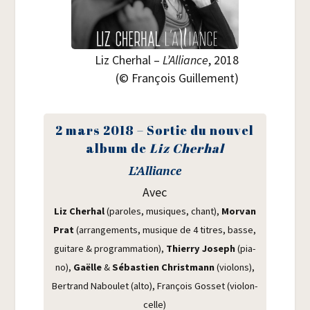
Liz Che­rhal –
L’Alliance
, 2018
(© Fran­çois Guillement)
2 mars 2018 – Sor­tie du nou­vel
album de
Liz Che­rhal
L’Alliance
Avec
Liz Che­rhal
(paroles, musiques, chant),
Mor­van
Prat
(arran­ge­ments, musique de 4 titres, basse,
gui­tare & pro­gram­ma­tion),
Thier­ry Joseph
(pia­
no),
Gaëlle
&
Sébas­tien Christ­mann
(vio­lons),
Ber­trand Nabou­let (alto), Fran­çois Gos­set (vio­lon­
celle)