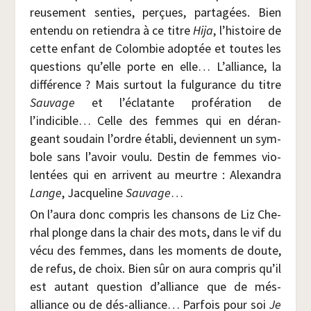
reu­se­ment sen­ties, per­çues, par­ta­gées. Bien
enten­du on retien­dra à ce titre
Hija
, l’histoire de
cette enfant de Colom­bie adop­tée et toutes les
ques­tions qu’elle porte en elle… L’alliance, la
dif­fé­rence ? Mais sur­tout la ful­gu­rance du titre
Sau­vage
et l’éclatante pro­fé­ra­tion de
l’indicible… Celle des femmes qui en déran­
geant sou­dain l’ordre éta­bli, deviennent un sym­
bole sans l’avoir vou­lu. Des­tin de femmes vio­
len­tées qui en arrivent au meurtre : Alexan­dra
Lange
, Jac­que­line
Sau­vage
…
On l’aura donc com­pris les chan­sons de Liz Che­
rhal plonge dans la chair des mots, dans le vif du
vécu des femmes, dans les moments de doute,
de refus, de choix. Bien sûr on aura com­pris qu’il
est autant ques­tion d’alliance que de més-
alliance ou de dés-alliance… Par­fois pour soi
Je