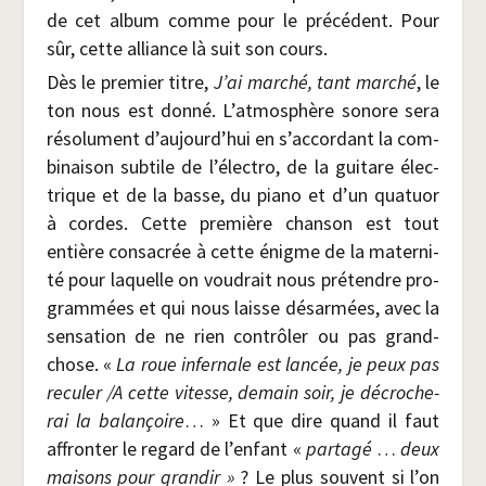
de cet album comme pour le pré­cé­dent. Pour
sûr, cette alliance là suit son cours.
Dès le pre­mier titre,
J’ai mar­ché, tant mar­ché
, le
ton nous est don­né. L’atmosphère sonore sera
réso­lu­ment d’aujourd’hui en s’accordant la com­
bi­nai­son sub­tile de l’électro, de la gui­tare élec­
trique et de la basse, du pia­no et d’un qua­tuor
à cordes. Cette pre­mière chan­son est tout
entière consa­crée à cette énigme de la mater­ni­
té pour laquelle on vou­drait nous pré­tendre pro­
gram­mées et qui nous laisse désar­mées, avec la
sen­sa­tion de ne rien contrô­ler ou pas grand-
chose. «
La roue infer­nale
est lan­cée, je peux pas
recu­ler /​A cette vitesse, demain soir, je décro­che­
rai la balan­çoire
… » Et que dire quand il faut
affron­ter le regard de l’enfant «
par­ta­gé
…
deux
mai­sons pour gran­dir »
? Le plus sou­vent si l’on