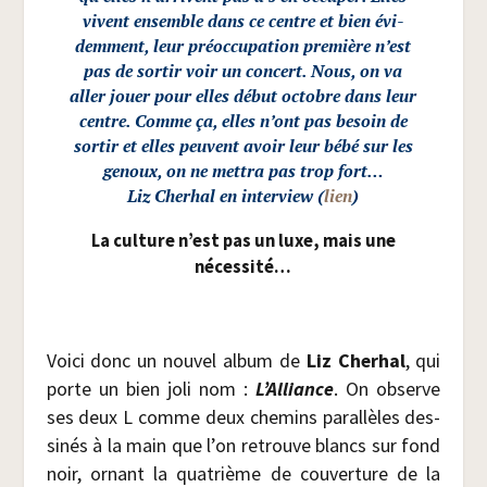
vivent ensemble dans ce centre et bien évi­
dem­ment, leur pré­oc­cu­pa­tion pre­mière n’est
pas de sor­tir voir un concert. Nous, on va
aller jouer pour elles début octobre dans leur
centre. Comme ça, elles n’ont pas besoin de
sor­tir et elles peuvent avoir leur bébé sur les
genoux, on ne met­tra pas trop fort…
Liz Che­rhal
en inter­view (
lien
)
La culture n’est pas un luxe, mais une
nécessité…
Voi­ci donc un nou­vel album de
Liz Che­rhal
, qui
porte un bien joli nom :
L’Alliance
. On observe
ses deux L comme deux che­mins paral­lèles des­
si­nés à la main que l’on retrouve blancs sur fond
noir, ornant la qua­trième de cou­ver­ture de la