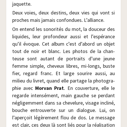
jaquette.
Deux voies, deux des­tins, deux vies qui vont si
proches mais jamais confon­dues. L’alliance.
On entend les sono­ri­tés du mot, la dou­ceur des
liquides, leur pro­fon­deur aus­si et l’espérance
qu’il évoque. Cet album c’est d’abord un objet
tout de noir et blanc. Les pho­tos de la chan­
teuse sont autant de por­traits d’une jeune
femme simple, che­veux libres, mi-longs, buste
fier, regard franc. Et large sou­rire aus­si, au
milieu du livret, quand elle par­tage la pho­to­gra­
phie avec
Mor­van Prat
. En cou­ver­ture, elle le
regarde inten­sé­ment, main gauche se per­dant
négli­gem­ment dans sa che­ve­lure, visage incli­né,
bouche entrou­verte sur un dia­logue. Lui, on
l’aperçoit légè­re­ment flou de dos. Le mes­sage
est clair, ces deux là sont liés pour la réa­li­sa­tion