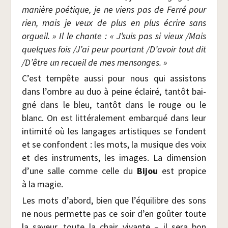
manière poé­tique, je ne viens pas de Fer­ré pour
rien, mais je veux de plus en plus écrire sans
orgueil
. »
Il le chante :
« J’suis pas si vieux /​Mais
quelques fois /​J’ai peur pour­tant /​D’avoir tout dit
/​D’être un recueil de mes mensonges. »
C’est tem­pête aus­si pour nous qui assis­tons
dans l’ombre au duo à peine éclai­ré, tan­tôt bai­
gné dans le bleu, tan­tôt dans le rouge ou le
blanc. On est lit­té­ra­le­ment embar­qué dans leur
inti­mi­té où les lan­gages artis­tiques se fondent
et se confondent : les mots, la musique des voix
et des ins­tru­ments, les images. La dimen­sion
d’une salle comme celle du
Bijou
est pro­pice
à la magie.
Les mots d’abord, bien que l’équilibre des sons
ne nous per­mette pas ce soir d’en goû­ter toute
la saveur, toute la chair vivante – il sera bon