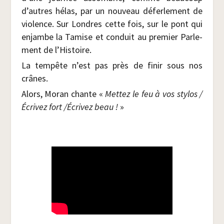
d’autres hélas, par un nou­veau défer­le­ment de
vio­lence. Sur Londres cette fois, sur le pont qui
enjambe la Tamise et conduit au pre­mier Par­le­
ment de l’Histoire.
La tem­pête n’est pas près de finir sous nos
crânes.
Alors, Moran chante «
Met­tez le feu à vos sty­los /​
Écri­vez fort /​Écri­vez beau !
»