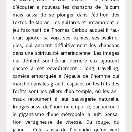
d’écouter à nou­veau les chan­sons de l’album
mais aus­si de se plon­ger dans l’édition des
textes de Moran. Les gui­tares et notam­ment le
jeu fas­ci­nant de Tho­mas Car­bou auquel il fau­
drait ajou­ter sa voix, ses lita­nies, ses psal­mo­
dies, qui ancrent défi­ni­ti­ve­ment les chan­sons
dans une spi­ri­tua­li­té amé­rin­dienne. Les images
qui défilent sur l’écran der­rière eux ajoutent
encore à cet envoû­te­ment : long tra­vel­ling,
camé­ra embar­quée à l’épaule de l’homme qui
marche dans les grands espaces où les fûts des
forêts sont les piliers d’un temple, où les ani­
maux retournent à leur sau­va­ge­rie natu­relle.
Images aus­si de l’homme empor­té, qui par­court
le gigan­tisme d’une métro­pole la nuit. Sen­sa­
tion ver­ti­gi­neuse de vitesse. Du rouge, du
jaune… Celui aus­si de l’incendie qu’un vent