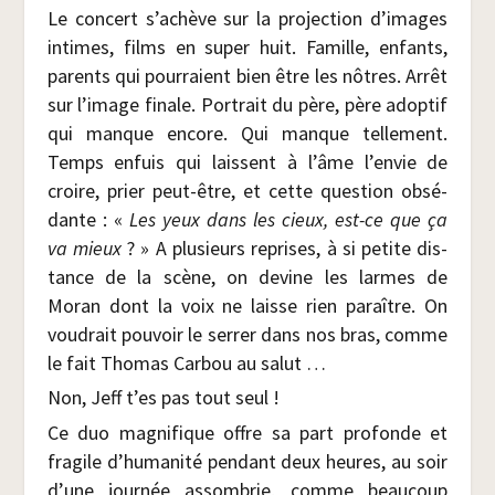
Le concert s’achève sur la pro­jec­tion d’images
intimes, films en super huit. Famille, enfants,
parents qui pour­raient bien être les nôtres. Arrêt
sur l’image finale. Por­trait du père, père adop­tif
qui manque encore. Qui manque tel­le­ment.
Temps enfuis qui laissent à l’âme l’envie de
croire, prier peut-être, et cette ques­tion obsé­
dante : «
Les yeux dans les cieux, est-ce que ça
va mieux
? » A plu­sieurs reprises, à si petite dis­
tance de la scène, on devine les larmes de
Moran dont la voix ne laisse rien paraître. On
vou­drait pou­voir le ser­rer dans nos bras, comme
le fait Tho­mas Car­bou au salut …
Non, Jeff t’es pas tout seul !
Ce duo magni­fique offre sa part pro­fonde et
fra­gile d’humanité pen­dant deux heures, au soir
d’une jour­née assom­brie, comme beau­coup