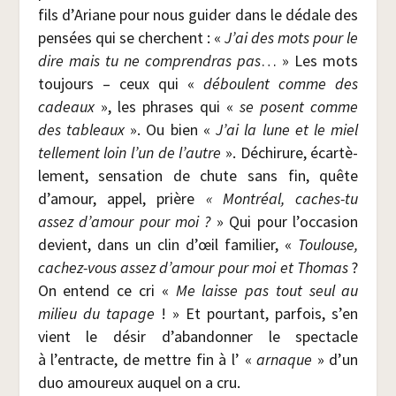
fils d’Ariane pour nous gui­der dans le dédale des
pen­sées qui se cherchent : «
J’ai des mots pour le
dire mais tu ne com­pren­dras pas
… » Les mots
tou­jours – ceux qui «
déboulent comme des
cadeaux
», les phrases qui «
se posent comme
des tableaux
». Ou bien «
J’ai la lune et le miel
tel­le­ment loin l’un de l’autre
». Déchi­rure, écar­tè­
le­ment, sen­sa­tion de chute sans fin, quête
d’amour, appel, prière
« Mont­réal, caches-tu
assez d’amour pour moi ?
» Qui pour l’occasion
devient, dans un clin d’œil fami­lier, «
Tou­louse,
cachez-vous assez d’amour pour moi et
Tho­mas
?
On entend ce cri «
Me laisse pas tout seul au
milieu du tapage
! » Et pour­tant, par­fois, s’en
vient le désir d’abandonner le spec­tacle
à l’entracte, de mettre fin à l’ «
arnaque
» d’un
duo amou­reux auquel on a cru.