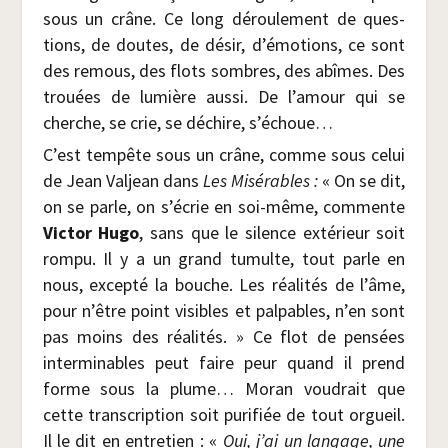
sous un crâne. Ce long dérou­le­ment de ques­
tions, de doutes, de désir, d’émotions, ce sont
des remous, des flots sombres, des abîmes. Des
trouées de lumière aus­si. De l’amour qui se
cherche, se crie, se déchire, s’échoue…
C’est tem­pête sous un crâne, comme sous celui
de Jean Val­jean dans
Les Misé­rables :
« On se dit,
on se parle, on s’é­crie en soi-même, com­mente
Vic­tor Hugo
, sans que le silence exté­rieur soit
rom­pu. Il y a un grand tumulte, tout parle en
nous, excep­té la bouche. Les réa­li­tés de l’âme,
pour n’être point visibles et pal­pables, n’en sont
pas moins des réa­li­tés. » Ce flot de pen­sées
inter­mi­nables peut faire peur quand il prend
forme sous la plume… Moran vou­drait que
cette trans­crip­tion soit puri­fiée de tout orgueil.
Il le dit en entre­tien : «
Oui, j’ai un lan­gage, une