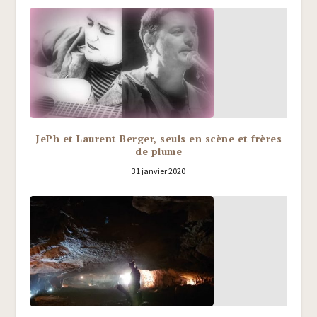
JePh et Laurent Berger, seuls en scène et frères
de plume
31 janvier 2020