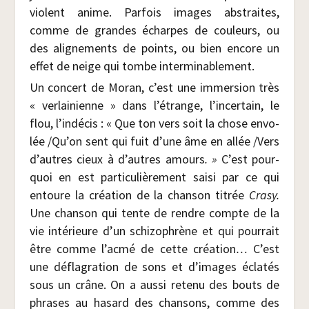
violent anime. Par­fois images abs­traites,
comme de grandes écharpes de cou­leurs, ou
des ali­gne­ments de points, ou bien encore un
effet de neige qui tombe interminablement.
Un concert de Moran, c’est une immer­sion très
« ver­lai­nienne » dans l’étrange, l’incertain, le
flou, l’indécis : « Que ton vers soit la chose envo­
lée /​Qu’on sent qui fuit d’une âme en allée /​Vers
d’autres cieux à d’autres amours
. »
C’est pour­
quoi en est par­ti­cu­liè­re­ment sai­si par ce qui
entoure la créa­tion de la chan­son titrée
Cra­sy.
Une chan­son qui tente de rendre compte de la
vie inté­rieure d’un schi­zo­phrène et qui pour­rait
être comme l’acmé de cette créa­tion
…
C’est
une défla­gra­tion de sons et d’images écla­tés
sous un crâne. On a aus­si rete­nu des bouts de
phrases au hasard des chan­sons, comme des