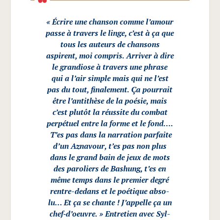
« Écrire une chan­son comme
l’amour
passe à tra­vers le linge, c’est à ça que
tous les auteurs de chan­sons
aspirent, moi com­pris. Arri­ver à dire
le gran­diose à tra­vers une phrase
qui a l’air simple mais qui ne l’est
pas du tout, fina­le­ment. Ça pour­rait
être l’antithèse de la poé­sie, mais
c’est plu­tôt la réus­site du com­bat
per­pé­tuel entre la forme et le fond….
T’es pas dans la nar­ra­tion par­faite
d’un Azna­vour, t’es pas non plus
dans le grand bain de jeux de mots
des paro­liers de Bashung, t’es en
même temps dans le pre­mier degré
rentre-dedans et le poé­tique abso­
lu… Et ça se chante ! J’appelle ça un
chef‑d’oeuvre. »
Entre­tien avec Syl­