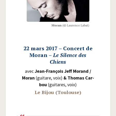
Moran
(© Lau­rence Labat)
22 mars 2017 – Concert de
Moran –
Le Silence des
Chiens
avec
Jean-Fran­çois Jeff Morand /​
Moran
(gui­tare, voix)
& Tho­mas Car­
bou
(gui­tares, voix)
Le Bijou (Toulouse)