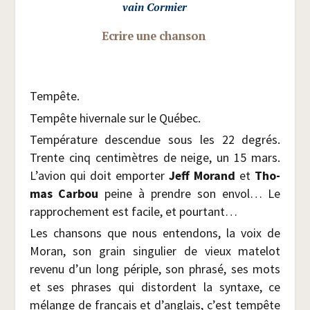
vain Cormier
Ecrire une chanson
Tem­pête.
Tem­pête hiver­nale sur le Québec.
Tem­pé­ra­ture des­cen­due sous les 22 degrés.
Trente cinq cen­ti­mètres de neige, un 15 mars.
L’avion qui doit empor­ter
Jeff Morand
et
Tho­
mas Car­bou
peine à prendre son envol… Le
rap­pro­che­ment est facile, et pourtant…
Les chan­sons que nous enten­dons, la voix de
Moran, son grain sin­gu­lier de vieux mate­lot
reve­nu d’un long périple, son phra­sé, ses mots
et ses phrases qui dis­tordent la syn­taxe, ce
mélange de fran­çais et d’anglais, c’est tem­pête