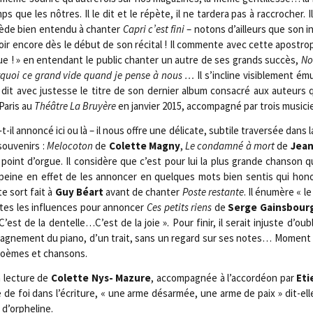
ue les nôtres. Il le dit et le répète, il ne tar­de­ra pas à rac­cro­cher. 
cède bien enten­du à chan­ter
Capri c’est fini
– notons d’ailleurs que son int
oir encore dès le début de son réci­tal ! Il com­mente avec cette apos­tro
agique ! » en enten­dant le public chan­ter un autre de ses grands suc­cès,
No
our­quoi ce grand vide quand je pense à nous …
Il s’incline visi­ble­ment ém
, dit avec jus­tesse le titre de son der­nier album consa­cré aux auteurs 
Paris au
Théâtre La Bruyère
en jan­vier 2015, accom­pa­gné par trois musi­ci
il annon­cé ici ou là – il nous offre une déli­cate, sub­tile tra­ver­sée dans l
ou­ve­nirs :
Melo­co­ton
de
Colette Magny
,
Le condam­né à mort
de
Jean
 point d’orgue. Il consi­dère que c’est pour lui la plus grande chan­son q
d la peine en effet de les annon­cer en quelques mots bien sen­tis qui hon
e sort fait à
Guy Béart
avant de chan­ter
Poste res­tante
. Il énu­mère « l
outes les influences pour annon­cer
Ces petits riens
de
Serge Gains­bour
est de la dentelle…C’est de la joie ». Pour finir, il serait injuste d’oub
mpagnement du pia­no, d’un trait, sans un regard sur ses notes… Moment q
t poèmes et chansons.
a lec­ture de
Colette Nys- Mazure
, accom­pa­gnée à l’accordéon par
Et
de foi dans l’écriture, « une arme désar­mée, une arme de paix » dit-ell
 d’orpheline.