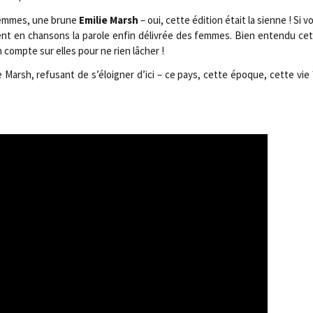
s femmes, une brune
Emi­lie Marsh
– oui, cette édi­tion était la sienne ! Si 
­trent en chan­sons la parole enfin déli­vrée des femmes. Bien enten­du c
 compte sur elles pour ne rien lâcher !
ie Marsh, refu­sant de s’éloigner d’ici – ce pays, cette époque, cette vie