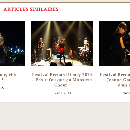
ARTICLES SIMILAIRES
rme, chic
Festival Bernard Dimey 2013
Festival Bern
 !
– Pas si fou que ça Monsieur
– Jeanne Gar
Chouf !
d’un 
2022
12 mai 2013
10 ma