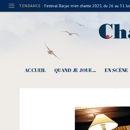
TENDANCE :
Festival Barjac m’en chante 2025, du 26 au 31 Jui
ACCUEIL
QUAND JE JOUE…
EN SCÈNE
e
14
festival DécOUVRIR,
Posté par
Clau