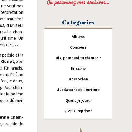
Ou parcourez mes archives...
Il ne veut pas
er­pré­ta­tion
phe amu­sée !
Catégories
us
, d’un seul
u
: «
Le chan­
Albums
qu’il aime. Un
ens de jazz.
Concours
a poé­sie et la
Dis, pourquoi tu chantes ?
 Genet
,
Soi­
ui fût jamais,
En scène
orent l’« âme
Hors Scène
e fou, le doux,
g
. Pour chan­
Jubilations de l'écriture
lier le poème
ui a dû ravir
Quand je joue...
Vive la Reprise !
ienne Cham­
e, capable de