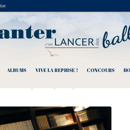
llet
ALBUMS
VIVE LA REPRISE !
CONCOURS
HO
 Hervé Vilard, l’âme légère des p
de Juliette Fèvre
|
18 août 2016
|
En scène
|
0