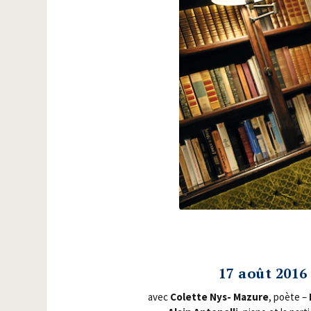
17 août 2016
avec
Colette Nys- Mazure
, poète –