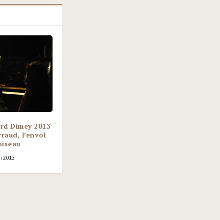
ard Dimey 2013
raud, l’envol
oiseau
i 2013