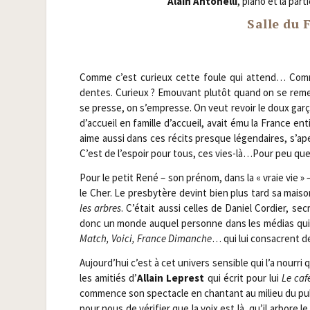
Alain Anto­nel­li
, pia­no et la par­ti
Salle du 
Comme c’est curieux cette foule qui attend… Comme 
dentes. Curieux ? Emou­vant plu­tôt quand on se remet
se presse, on s’empresse. On veut revoir le doux gar­ç
d’accueil en famille d’accueil, avait ému la France ent
aime aus­si dans ces récits presque légen­daires, s’ap
C’est de l’espoir pour tous, ces vies-là…Pour peu que
Pour le petit René – son pré­nom, dans la « vraie vie » 
le Cher. Le pres­by­tère devint bien plus tard sa mai­s
les arbres
. C’était aus­si celles de Daniel Cor­dier, sec
donc un monde auquel per­sonne dans les médias qui pa
Match, Voi­ci, France Dimanche
… qui lui consacrent d
Aujourd’hui c’est à cet uni­vers sen­sible qui l’a nour­ri
les ami­tiés d’
Allain Leprest
qui écrit pour lui
Le café
com­mence son spec­tacle en chan­tant au milieu du pu
pour nous de véri­fier que la voix est là, qu’il arbor