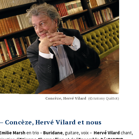
Concèze, Her­vé Vilard
(©Anto­ny Quittot)
 – Concèze, Hervé Vilard et nous
Emi­lie Marsh
en trio –
Buri­dane
, gui­tare, voix –
Her­vé Vilard
chant,