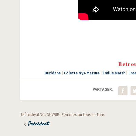
Retrou
Buridane
|
Colette Nys-Mazure
|
Émilie Marsh
|
Ens
PARTAGER:
e
14
festival DécOUVRIR, Femmes sur tous les tons
Précédent