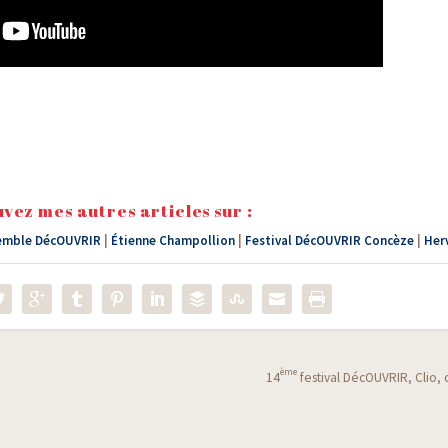
vez mes autres articles sur :
emble DécOUVRIR
|
Étienne Champollion
|
Festival DécOUVRIR Concèze
|
Herv
ème
14
festival DécOUVRIR, Clio, c