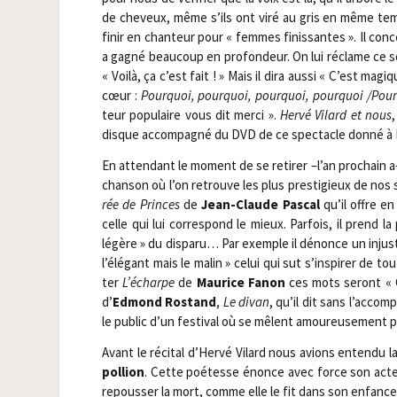
de che­veux, même s’ils ont viré au gris en même temps q
finir en chan­teur pour « femmes finis­santes ». Il con
a gagné beau­coup en pro­fon­deur. On lui réclame ce s
« Voi­là, ça c’est fait ! » Mais il dira aus­si « C’est m
cœur :
Pour­quoi, pour­quoi, pour­quoi, pour­quoi /​P
teur popu­laire vous dit mer­ci ».
Her­vé Vilard et nous
disque accom­pa­gné du DVD de ce spec­tacle don­né à 
En atten­dant le moment de se reti­rer –l’an pro­chain a‑t-
chan­son où l’on retrouve les plus pres­ti­gieux de nos s
rée de Princes
de
Jean-Claude Pas­cal
qu’il offre en
celle qui lui cor­res­pond le mieux. Par­fois, il pren
légère » du dis­pa­ru… Par exemple il dénonce un injust
l’élégant mais le malin » celui qui sut s’inspirer de t
ter
L’écharpe
de
Mau­rice Fanon
ces mots seront « C’
d’
Edmond Ros­tand
,
Le divan
, qu’il dit sans l’acco
le public d’un fes­ti­val où se mêlent amou­reu­se­men
Avant le réci­tal d’Hervé Vilard nous avions enten­du l
pol­lion
. Cette poé­tesse énonce avec force son acte 
repous­ser la mort, comme elle le fit dans son enfance