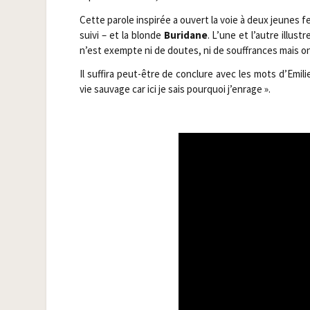
Cette parole ins­pi­rée a ouvert la voie à deux jeune
sui­vi – et la blonde
Buri­dane
. L’une et l’autre illus
n’est exempte ni de doutes, ni de souf­frances mais on
Il suf­fi­ra peut-être de conclure avec les mots d’Emil
vie sau­vage car ici je sais pour­quoi j’enrage ».