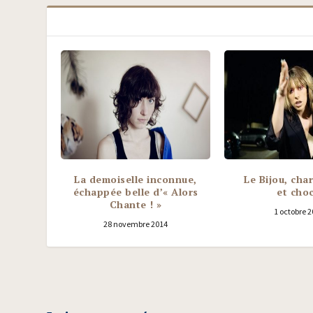
La demoiselle inconnue,
Le Bijou, cha
échappée belle d’« Alors
et choc
Chante ! »
1 octobre 
28 novembre 2014