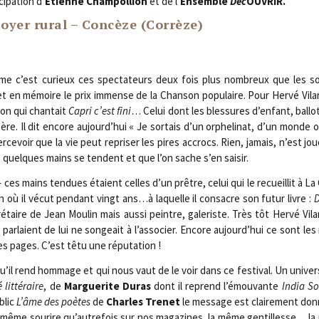
­ci­pa­tion d’
Etienne Cham­pol­lion
et de l’
Ensemble
Déc
OUVRIR.
Foyer rural – Concèze (Corrèze)
c’est curieux ces spec­ta­teurs deux fois plus nom­breux que les soi
 en mémoire le prix immense de la Chan­son popu­laire. Pour Her­vé Vilar
on qui chan­tait
Capri c’est fini
… Celui dont les bles­sures d’enfant, bal­lot
ière. Il dit encore aujourd’hui « Je sor­tais d’un orphe­li­nat, d’un monde
ercevoir que la vie peut repri­ser les pires accrocs. Rien, jamais, n’est 
 quelques mains se tendent et que l’on sache s’en saisir.
– ces mains ten­dues étaient celles d’un prêtre, celui qui le recueillit à L
on où il vécut pen­dant vingt ans…à laquelle il consacre son futur livre :
D
ré­taire de Jean Mou­lin mais aus­si peintre, gale­riste. Très tôt Her­vé Vila
r­laient de lui ne son­geait à l’associer. Encore aujourd’hui ce sont l
es pages. C’est têtu une réputation !
 qu’il rend hom­mage et qui nous vaut de le voir dans ce fes­ti­val. Un uni­ve
 lit­té­raire
, de
Mar­gue­rite Duras
dont il reprend l’émouvante
India S
blic
L’âme des poètes
de
Charles Tre­net
le mes­sage est clai­re­ment don
e le même sou­rire qu’autrefois sur nos maga­zines, la même gen­tillesse… 