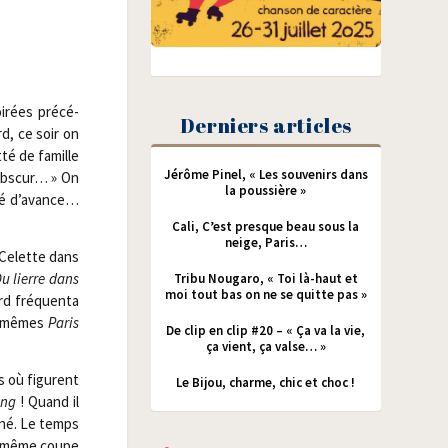
­rées pré­cé­
Derniers articles
d, ce soir on
­té de famille
Jérôme Pinel, « Les souvenirs dans
 obs­cur… » On
la poussière »
joué d’avance…
Cali, C’est presque beau sous la
neige, Paris…
a Celette dans
u lierre dans
Tribu Nougaro, « Toi là-haut et
moi tout bas on ne se quitte pas »
rd fré­quen­ta
es mêmes
Paris
De clip en clip #20 – « Ça va la vie,
ça vient, ça valse… »
rs où figurent
Le Bijou, charme, chic et choc !
ong
! Quand il
­né. Le temps
la même coupe