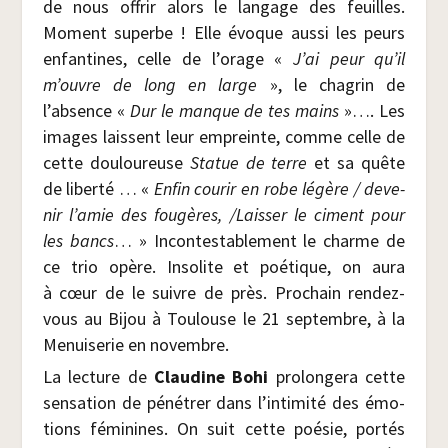
de nous offrir alors le lan­gage des feuilles.
Moment superbe ! Elle évoque aus­si les peurs
enfan­tines, celle de l’orage «
J’ai peur qu’il
m’ouvre de long en large
», le cha­grin de
l’absence «
Dur le manque de tes mains
»…. Les
images laissent leur empreinte, comme celle de
cette dou­lou­reuse
Sta­tue de terre
et sa quête
de liber­té … «
Enfin cou­rir en robe légère / deve­
nir l’amie des fou­gères, /​Lais­ser le ciment pour
les bancs
… » Incon­tes­ta­ble­ment le charme de
ce trio opère. Inso­lite et poé­tique, on aura
à cœur de le suivre de près. Pro­chain ren­dez-
vous au Bijou à Tou­louse le 21 sep­tembre, à la
Menui­se­rie en novembre.
La lec­ture de
Clau­dine Bohi
pro­lon­ge­ra cette
sen­sa­tion de péné­trer dans l’intimité des émo­
tions fémi­nines. On suit cette poé­sie, por­tés