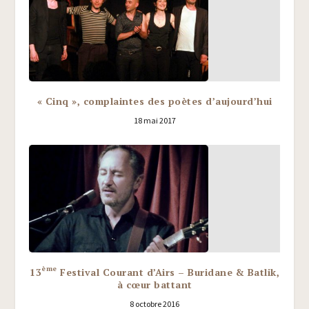
« Cinq », complaintes des poètes d’aujourd’hui
18 mai 2017
ème
13
Festival Courant d’Airs – Buridane & Batlik,
à cœur battant
8 octobre 2016