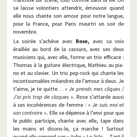
se laisse volon­tiers atten­drir, émou­voir quand
elle nous chante son amour pour notre langue,
pour la France, pour Paris meur­tri un soir de
novembre.
La soi­rée s’achève avec
Rose,
avec sa voix
éraillée au bord de la cas­sure, avec ses deux
musi­ciens qui, avec elle, forme un trio effi­cace :
Tho­mas à la gui­tare élec­trique, Mathieu au pia­
no et au cla­vier. Un trio pop-rock qui chante les
incon­tour­nables méandres de l’amour à deux. Je
t’aime, je te quitte… «
Je prends mes cliques /​
J’ai pris trop de claques
». Rose s’attarde aus­si
à ses inco­hé­rences de femme : «
Je suis moi et
son contraire
». Elle se dépense à l’envi pour que
le public par­ti­cipe, chante avec elle, tape dans
les mains et disons-le, ça marche ! Sur­tout
quand elle reprend son « tube »
La liste…
Tant il