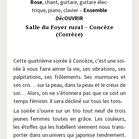
Rose
, chant, gui­tare, gui­tare élec­
trique, pia­no, cla­vier –
Ensemble
Déc
OUVRIR
Salle du Foyer rural – Concèze
(Corrèze)
Cette qua­trième soi­rée à Concèze, c’est une soi­
rée à vous faire aimer la vie, ses vibra­tions, ses
pal­pi­ta­tions, ses frô­le­ments. Ses mur­mures et
ses cris… sur la peau, dans la peau et le creux de
soi… Alors, on ne s’étonnera pas que ce soit un
temps fémi­nin. Il sera décli­né sur tous les tons.
La soi­rée s’ouvre sur un trio tout neuf de trois
jeunes femmes toutes en grâce. Les cou­leurs,
les étoffes qui les habillent viennent nous trans­
por­ter dans un uni­vers qui japo­nise ten­dre­ment.