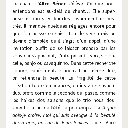
Le chant d’
Alice Bénar
s’élève. Ce que nous
enten­dons est au-delà du chant… Elle super­
pose les mots en boucles savam­ment orches­
trés. Il manque quelques réglages encore pour
que l’on puisse en sai­sir tout le sens mais on
devine d’emblée qu’il s’agit d’un appel, d’une
invi­ta­tion. Suf­fit de se lais­ser prendre par les
sons qui s’appellent, s’interpellent : voix, vio­lon­
celle, ban­jo ou cava­quin­ho. Dans cette recherche
sonore, expé­ri­men­tale pour­rait-on même dire,
on retien­dra la beau­té. La fra­gi­li­té de cette
créa­tion toute en nuances, en ins­tants sus­pen­
dus, brefs comme la seconde qui passe, comme
les haï­kus des sai­sons que le trio nous des­
sinent : la fin de l’été, le prin­temps… «
A quoi
dois-je croire, moi qui suis aveugle à la beau­té
des arbres, au son de leurs feuilles
… » Et Alice