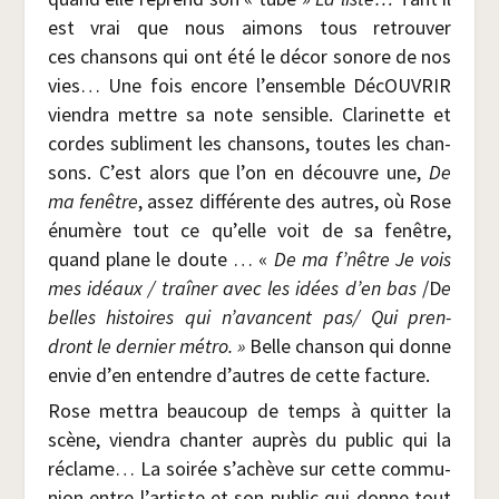
est vrai que nous aimons tous retrou­ver
ces chan­sons qui ont été le décor sonore de nos
vies… Une fois encore l’ensemble DécOU­VRIR
vien­dra mettre sa note sen­sible. Cla­ri­nette et
cordes subliment les chan­sons, toutes les chan­
sons. C’est alors que l’on en découvre une,
De
ma fenêtre
, assez dif­fé­rente des autres, où Rose
énu­mère tout ce qu’elle voit de sa fenêtre,
quand plane le doute … «
De ma f’nêtre
Je vois
mes idéaux / traî­ner avec les idées d’en bas
/​D
e
belles his­toires qui n’avancent pas/ Qui pren­
dront le der­nier métro. »
Belle chan­son qui donne
envie d’en entendre d’autres de cette facture.
Rose met­tra beau­coup de temps à quit­ter la
scène, vien­dra chan­ter auprès du public qui la
réclame… La soi­rée s’achève sur cette com­mu­
nion entre l’artiste et son public qui donne tout