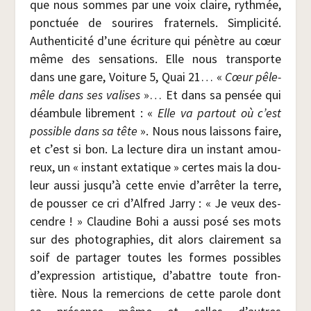
que nous sommes par une voix claire, ryth­mée,
ponc­tuée de sou­rires fra­ter­nels. Sim­pli­ci­té.
Authen­ti­ci­té d’une écri­ture qui pénètre au cœur
même des sen­sa­tions. Elle nous trans­porte
dans une gare, Voi­ture 5, Quai 21… «
Cœur pêle-
mêle dans ses valises
»… Et dans sa pen­sée qui
déam­bule libre­ment : «
Elle va par­tout où c’est
pos­sible dans sa tête
». Nous nous lais­sons faire,
et c’est si bon. La lec­ture dira un ins­tant amou­
reux, un « ins­tant exta­tique » certes mais la dou­
leur aus­si jus­qu’à cette envie d’arrêter la terre,
de pous­ser ce cri d’Alfred Jar­ry : « Je veux des­
cendre ! » Clau­dine Bohi a aus­si posé ses mots
sur des pho­to­gra­phies, dit alors clai­re­ment sa
soif de par­ta­ger toutes les formes pos­sibles
d’expression artis­tique, d’abattre toute fron­
tière. Nous la remer­cions de cette parole dont