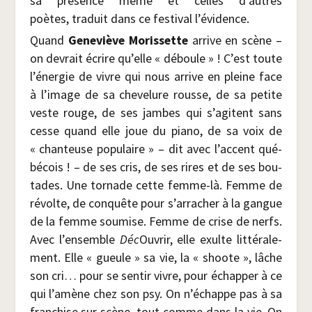
sa pré­sence même et celles d’autres
poètes, tra­duit dans ce fes­ti­val l’évidence.
Quand
Gene­viève Moris­sette
arrive en scène –
on devrait écrire qu’elle « déboule » ! C’est toute
l’énergie de vivre qui nous arrive en pleine face
à l’image de sa che­ve­lure rousse, de sa petite
veste rouge, de ses jambes qui s’agitent sans
cesse quand elle joue du pia­no, de sa voix de
« chan­teuse popu­laire » – dit avec l’accent qué­
bé­cois ! – de ses cris, de ses rires et de ses bou­
tades. Une tor­nade cette femme-là. Femme de
révolte, de conquête pour s’arracher à la gangue
de la femme sou­mise. Femme de crise de nerfs.
Avec l’ensemble
Déc
Ouvrir, elle exulte lit­té­ra­le­
ment. Elle « gueule » sa vie, la « shoote », lâche
son cri… pour se sen­tir vivre, pour échap­per à ce
qui l’amène chez son psy. On n’échappe pas à sa
fran­chise sur scène, tout comme dans la vie. On