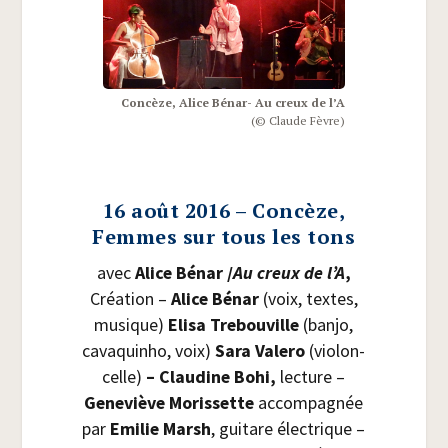
Concèze, Alice Bénar- Au creux de l’A
(© Claude Fèvre)
16 août 2016 – Concèze,
Femmes sur tous les tons
avec
Alice Bénar /​
Au creux de l’A
,
Créa­tion –
Alice Bénar
(voix, textes,
musique)
Eli­sa Tre­bou­ville
(ban­jo,
cava­quin­ho, voix)
Sara Vale­ro
(vio­lon­
celle)
– Clau­dine Bohi,
lec­ture –
Gene­viève Moris­sette
accom­pa­gnée
par
Emi­lie Marsh
, gui­tare élec­trique –