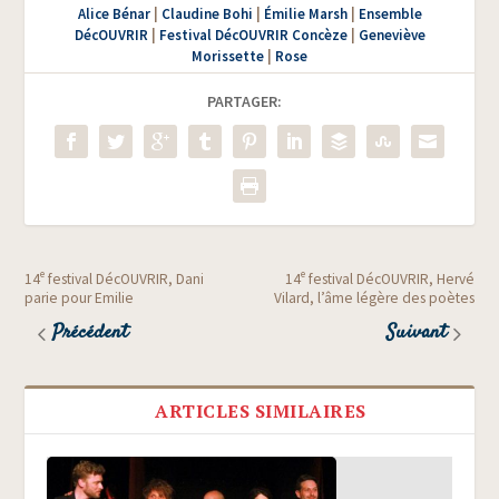
Alice Bénar
|
Claudine Bohi
|
Émilie Marsh
|
Ensemble
DécOUVRIR
|
Festival DécOUVRIR Concèze
|
Geneviève
Morissette
|
Rose
PARTAGER:
e
e
14
festival DécOUVRIR, Dani
14
festival DécOUVRIR, Hervé
parie pour Emilie
Vilard, l’âme légère des poètes
Précédent
Suivant
ARTICLES SIMILAIRES