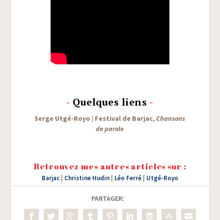
-
Quelques liens
-
Serge Utgé-Royo
|
Fes­ti­val de Bar­jac,
Chan­sons
de parole
Retrouvez mes autres articles sur :
Barjac
|
Christine Hudin
|
Léo Ferré
|
Utgé-Royo
PARTAGER: