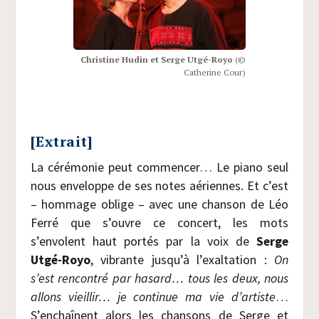
Chris­tine Hudin et Serge Utgé-Royo
(©
Cathe­rine Cour)
[Extrait]
La céré­mo­nie peut com­men­cer… Le pia­no seul
nous enve­loppe de ses notes aériennes. Et c’est
– hom­mage oblige – avec une chan­son de Léo
Fer­ré que s’ouvre ce concert, les mots
s’envolent haut por­tés par la voix de
Serge
Utgé-Royo
, vibrante jusqu’à l’exaltation :
On
s’est ren­con­tré par hasard… tous les deux, nous
allons vieillir… je conti­nue ma vie d’artiste
…
S’enchaînent alors les chan­sons de Serge et