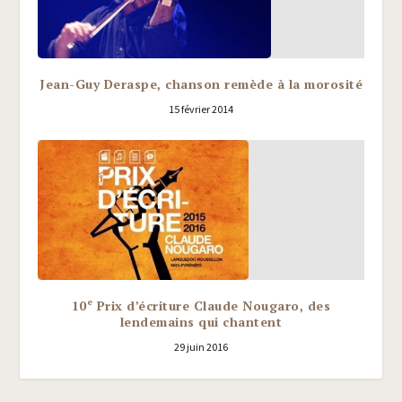
Jean-Guy Deraspe, chanson remède à la morosité
15 février 2014
e
10
Prix d’écriture Claude Nougaro, des
lendemains qui chantent
29 juin 2016