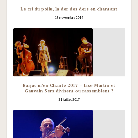
Le cri du poilu, la der des ders en chantant
13 novembre 2014
Barjac m’en Chante 2017 – Lise Martin et
Gauvain Sers divisent ou rassemblent ?
31 juillet 2017