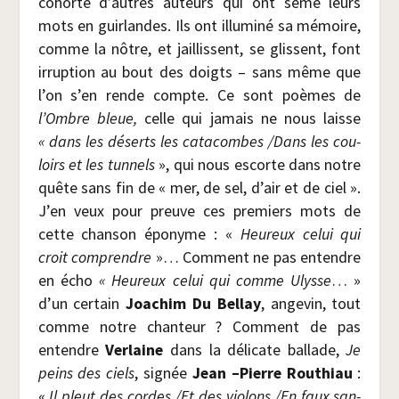
cohorte d’autres auteurs qui ont semé leurs
mots en guir­landes. Ils ont illu­mi­né sa mémoire,
comme la nôtre, et jaillissent, se glissent, font
irrup­tion au bout des doigts – sans même que
l’on s’en rende compte. Ce sont poèmes de
l’Ombre bleue,
celle qui jamais ne nous laisse
« dans les déserts les cata­combes /​Dans les cou­
loirs et les tun­nels
», qui nous escorte dans notre
quête sans fin de « mer, de sel, d’air et de ciel ».
J’en veux pour preuve ces pre­miers mots de
cette chan­son épo­nyme : «
Heu­reux celui qui
croit com­prendre
»… Com­ment ne pas entendre
en écho
« Heu­reux
celui qui comme Ulysse
… »
d’un cer­tain
Joa­chim Du Bel­lay
, ange­vin, tout
comme notre chan­teur ? Com­ment de pas
entendre
Ver­laine
dans la déli­cate bal­lade,
Je
peins des ciels
, signée
Jean –Pierre Rou­thiau
:
«
Il pleut des cordes /​Et des vio­lons /​En faux san­