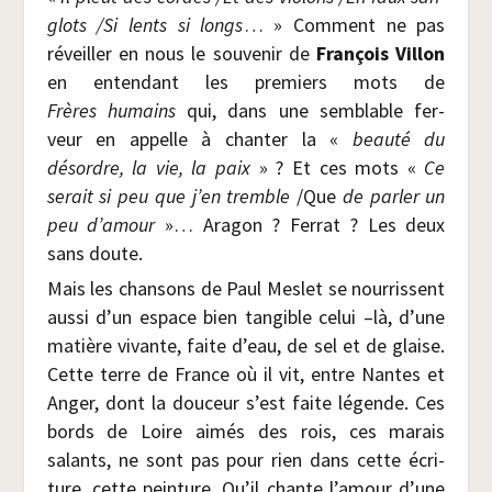
glots /​Si lents si longs
… » Com­ment ne pas
réveiller en nous le sou­ve­nir de
Fran­çois Vil­lon
en enten­dant les pre­miers mots de
Frères humains
qui, dans une sem­blable fer­
veur
en appelle à chan­ter la «
beau­té du
désordre, la vie, la paix
» ? Et ces mots «
Ce
serait si peu que j’en tremble
/​Que
de par­ler un
peu d’amour
»… Ara­gon ? Fer­rat ? Les deux
sans doute.
Mais les chan­sons de Paul Mes­let se nour­rissent
aus­si d’un espace bien tan­gible celui –là, d’une
matière vivante, faite d’eau, de sel et de glaise.
Cette terre de France où il vit, entre Nantes et
Anger, dont la dou­ceur s’est faite légende. Ces
bords de Loire aimés des rois, ces marais
salants, ne sont pas pour rien dans cette écri­
ture, cette pein­ture. Qu’il chante l’amour d’une