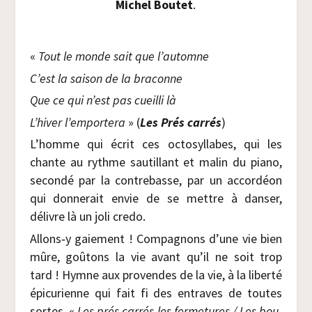
Michel Bou­tet
.
«
Tout le monde sait que l’automne
C’est la sai­son de la braconne
Que ce qui n’est pas cueilli là
L’hiver l’emportera
» (
Les Prés car­rés
)
L’homme qui écrit ces octo­syl­labes, qui les
chante au rythme sau­tillant et malin du pia­no,
secon­dé par la contre­basse, par un accor­déon
qui don­ne­rait envie de se mettre à dan­ser,
délivre là un joli credo.
Allons‑y gaie­ment ! Com­pa­gnons d’une vie bien
mûre, goû­tons la vie avant qu’il ne soit trop
tard ! Hymne aux pro­vendes de la vie, à la liber­té
épi­cu­rienne qui fait fi des entraves de toutes
sortes, «
Les prés car­rés les fer­me­tures / Les bou­