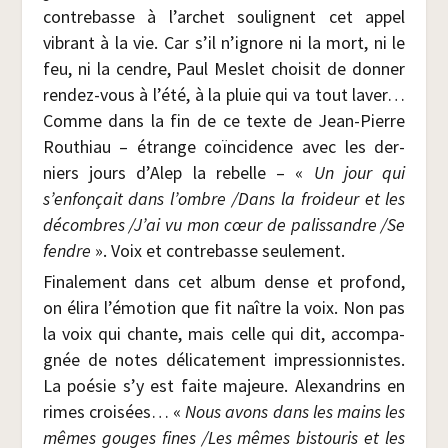
contre­basse à l’archet sou­lignent cet appel
vibrant à la vie. Car s’il n’ignore ni la mort, ni le
feu, ni la cendre, Paul Mes­let choi­sit de don­ner
ren­dez-vous à l’été, à la pluie qui va tout laver…
Comme dans la fin de ce texte de Jean-Pierre
Rou­thiau – étrange coïn­ci­dence avec les der­
niers jours d’Alep la rebelle – «
Un jour qui
s’enfonçait dans l’ombre /​Dans la froi­deur et les
décombres /​J’ai vu mon cœur de palis­sandre /​Se
fendre
». Voix et contre­basse seulement.
Fina­le­ment dans cet album dense et pro­fond,
on éli­ra l’émotion que fit naître la voix. Non pas
la voix qui chante, mais celle qui dit, accom­pa­
gnée de notes déli­ca­te­ment impres­sion­nistes.
La poé­sie s’y est faite majeure. Alexan­drins en
rimes croi­sées… «
Nous avons dans les mains les
mêmes gouges fines /​Les mêmes bis­tou­ris et les