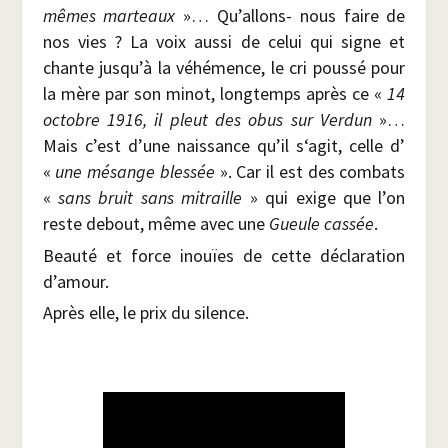
mêmes mar­teaux
»… Qu’allons- nous faire de
nos vies ? La voix aus­si de celui qui signe et
chante jusqu’à la véhé­mence, le cri pous­sé pour
la mère par son minot, long­temps après ce «
14
octobre 1916, il pleut des obus sur Ver­dun
»…
Mais c’est d’une nais­sance qu’il s‘agit, celle d’
«
une mésange bles­sée
». Car il est des com­bats
«
sans bruit sans mitraille
» qui exige que l’on
reste debout, même avec une
Gueule cas­sée
.
Beau­té et force inouïes de cette décla­ra­tion
d’amour.
Après elle, le prix du silence.