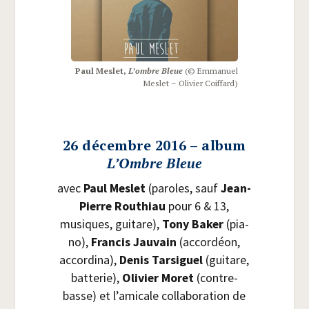
Paul Mes­let,
L’ombre Bleue
(© Emma­nuel
Mes­let – Oli­vier Coiffard)
26 décembre 2016 – album
L’Ombre Bleue
avec
Paul Mes­let
(paroles, sauf
Jean-
Pierre Rou­thiau
pour 6 & 13,
musiques, gui­tare),
Tony Baker
(pia­
no),
Fran­cis Jau­vain
(accor­déon,
accor­di­na),
Denis Tar­si­guel
(gui­tare,
bat­te­rie),
Oli­vier Moret
(contre­
basse) et l’amicale col­la­bo­ra­tion de