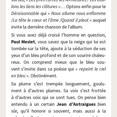
lons les liens les clô­tures
»… Optons enfin pour le
Dérai­son­nable
qui «
Nous allume nous enflamme
/​La tête le cœur et l’âme /​Quand il pleut
» auquel
invite la der­nière chan­son de l’album.
Si vous avez déjà croi­sé l’homme en ques­tion,
Paul Mes­let
, vous savez que la neige qui lui est
tom­bée sur la tête, ajoute à la séduc­tion de ses
yeux d’un bleu pro­fond et de son sou­rire cha­leu­
reux. On com­prend mieux que le bleu sou­
vent s’invite dans sa poé­sie qui «
repeint le ciel
en bleu
». Obstinément.
Sa plume s’est trem­pée lon­gue­ment, gou­lu­
ment à d’autres plumes. Sa voix s’est frot­tée
à d’autres voix qui se sont tues. On pense bien
enten­du à un cer­tain
Jean d’Antraigues
bien
sûr, qu’il honore si sou­vent, mais aus­si à la