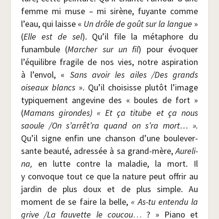
femme mi muse – mi sirène, fuyante comme
l’eau, qui laisse «
Un drôle de goût sur la langue
»
(
Elle est de sel
). Qu’il file la méta­phore du
funam­bule (
Mar­cher sur un fil
) pour évo­quer
l’équilibre fra­gile de nos vies, notre aspi­ra­tion
à l’envol, «
Sans avoir les ailes /​Des grands
oiseaux blancs
». Qu’il choi­sisse plu­tôt l’image
typi­que­ment ange­vine des « boules de fort »
(
Mamans girondes) « Et ça titube et ça nous
saoule /​On s’arrêt’ra quand on s’ra mort… ».
Qu’il signe enfin une chan­son d’une bou­le­ver­
sante beau­té, adres­sée à sa grand-mère,
Aure­li­
na,
en lutte contre la mala­die, la mort. Il
y convoque tout ce que la nature peut offrir au
jar­din de plus doux et de plus simple. Au
moment de se faire la belle,
« As-tu enten­du la
grive /​La fau­vette le cou­cou
… ? » Pia­no et