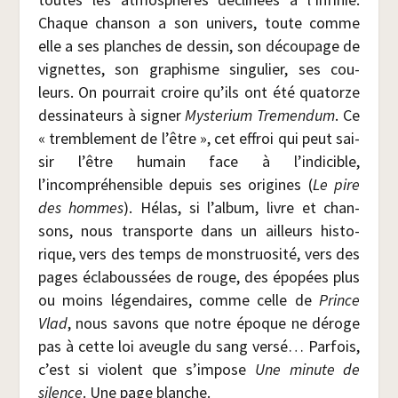
Chaque chan­son a son uni­vers, toute comme
elle a ses planches de des­sin, son décou­page de
vignettes, son gra­phisme sin­gu­lier, ses cou­
leurs. On pour­rait croire qu’ils ont été qua­torze
des­si­na­teurs à signer
Mys­te­rium Tre­men­dum
. Ce
« trem­ble­ment de l’être », cet effroi qui peut sai­
sir l’être humain face à l’indicible,
l’incompréhensible depuis ses ori­gines (
Le pire
des hommes
). Hélas, si l’album, livre et chan­
sons, nous trans­porte dans un ailleurs his­to­
rique, vers des temps de mons­truo­si­té, vers des
pages écla­bous­sées de rouge, des épo­pées plus
ou moins légen­daires, comme celle de
Prince
Vlad
, nous savons que notre époque ne déroge
pas à cette loi aveugle du sang ver­sé… Par­fois,
c’est si violent que s’impose
Une minute de
silence
. Une page blanche.