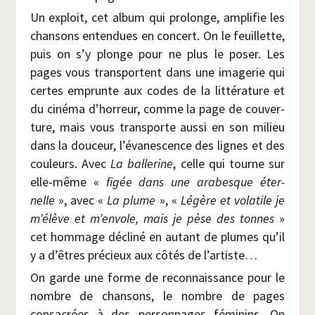
Un exploit, cet album qui pro­longe, ampli­fie les
chan­sons enten­dues en concert. On le feuillette,
puis on s’y plonge pour ne plus le poser. Les
pages vous trans­portent dans une ima­ge­rie qui
certes emprunte aux codes de la lit­té­ra­ture et
du ciné­ma d’horreur, comme la page de cou­ver­
ture, mais vous trans­porte aus­si en son milieu
dans la dou­ceur, l’évanescence des lignes et des
cou­leurs. Avec
La bal­le­rine
, celle qui tourne sur
elle-même «
figée dans une ara­besque éter­
nelle
», avec «
La plume
», «
Légère et vola­tile je
m’élève et m’envole, mais je pèse des tonnes
»
cet hom­mage décli­né en autant de plumes qu’il
y a d’êtres pré­cieux aux côtés de l’artiste…
On garde une forme de recon­nais­sance pour le
nombre de chan­sons, le nombre de pages
consa­crées à des per­son­nages fémi­nins. On