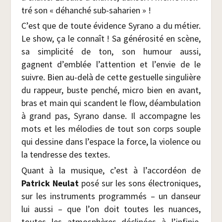
tré son « déhan­ché sub-saharien » !
C’est que de toute évi­dence Syra­no a du métier.
Le show, ça le connaît ! Sa géné­ro­si­té en scène,
sa sim­pli­ci­té de ton, son humour aus­si,
gagnent d’emblée l’attention et l’envie de le
suivre. Bien au-delà de cette ges­tuelle sin­gu­lière
du rap­peur, buste pen­ché, micro bien en avant,
bras et main qui scandent le flow, déam­bu­la­tion
à grand pas, Syra­no danse. Il accom­pagne les
mots et les mélo­dies de tout son corps souple
qui des­sine dans l’espace la force, la vio­lence ou
la ten­dresse des textes.
Quant à la musique, c’est à l’accordéon de
Patrick Neu­lat
posé sur les sons élec­tro­niques,
sur les ins­tru­ments pro­gram­més – un dan­seur
lui aus­si – que l’on doit toutes les nuances,
toutes les atmo­sphères décli­nées à l’infinie.