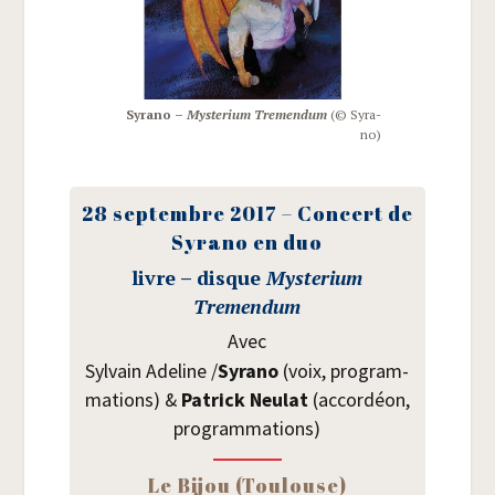
Syra­no –
Mys­te­rium Tre­men­dum
(© Syra­
no)
28 sep­tembre 2017 – Concert de
Syra­no en duo
livre – disque
Mys­te­rium
Tremendum
Avec
Syl­vain Ade­line /​
Syra­no
(voix, pro­gram­
ma­tions) &
Patrick Neu­lat
(accor­déon,
programmations)
Le Bijou (Tou­louse)