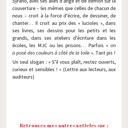
Syra­no, avec ses ailes d’ange et de démon sur la
cou­ver­ture – les mêmes que celles de cha­cun de
nous – croit à la force d’écrire, de des­si­ner, de
chan­ter… Il croit au prix des « lucioles », dans
ses livres, ses des­sins pour les petits et les
grands, dans ses ate­liers d’écriture dans les
écoles, les MJC ou les pri­sons… Par­fois «
on
a posé des cou­leurs à côté de la toile
». Tant pis !
Un seul slo­gan : « S’il vous plaît, res­tez ouverts,
curieux et sen­sibles ! » (Lettre aux lec­teurs, aux
auditeurs)
Retrouvez mes autres articles sur :