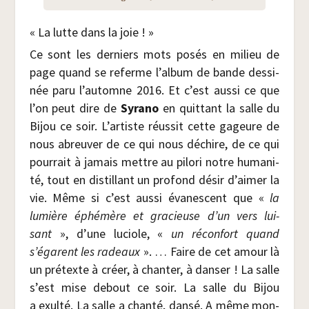
« La lutte dans la joie ! »
Ce sont les der­niers mots posés en milieu de
page quand se referme l’album de bande des­si­
née paru l’automne 2016. Et c’est aus­si ce que
l’on peut dire de
Syra­no
en quit­tant la salle du
Bijou ce soir. L’artiste réus­sit cette gageure de
nous abreu­ver de ce qui nous déchire, de ce qui
pour­rait à jamais mettre au pilo­ri notre huma­ni­
té, tout en dis­til­lant un pro­fond désir d’aimer la
vie. Même si c’est aus­si éva­nes­cent que «
la
lumière éphé­mère et gra­cieuse d’un vers lui­
sant
», d’une luciole, «
un récon­fort quand
s’égarent les radeaux
». … Faire de cet amour là
un pré­texte à créer, à chan­ter, à dan­ser ! La salle
s’est mise debout ce soir. La salle du Bijou
a exul­té. La salle a chan­té, dan­sé. A même mon­