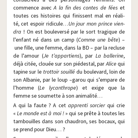
com­mence avec
A la fin des contes de fées
et
toutes ces his­toires qui finissent mal en réa­li­
té, cet espoir ridi­cule…
Un jour mon prince vien­
dra
! On est bou­le­ver­sé par le sort tra­gique de
l’enfant né dans un camp (
Comme une bête
) –
une fille, une femme, dans la BD – par la recluse
de l’amour (
Je t’appartiens
), par
La bal­le­rine
,
déjà citée, clouée sur son pié­des­tal, par
Alice
qui
tapine sur le
trot­toir souillé
du bou­le­vard, loin de
son Alba­nie, par le loup –garou qui s’empare de
l’homme (
Le lycan­thrope
) et exige que la
femme se sou­mette à son animalité…
A qui la faute ? A cet
appren­ti sor­cier
qui crie
«
Le monde est à moi !
» qui se prête à toutes les
tam­bouilles dans son chau­dron, ses bocaux, qui
se prend pour Dieu… ?