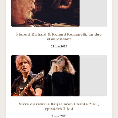
Florent Richard & Roland Romanelli, un duo
étourdissant
29 juin 2019
Vivre ou revivre Barjac m’en Chante 2021,
épisodes 3 & 4
9 août 2021