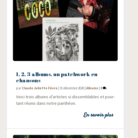
1, 2, 3 albums, un patchwork en
chansons
par
Claude Juliette Fèvre
|
31 décembre 2020
|
Albums
|
0
Voi­ci trois albums d’artistes si dis­sem­blables et pour­
tant réunis dans notre panthéon.
En savoir plus