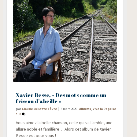
Xavier Besse, « Des mots comme un
frisson d’abeille »
par
Claude Juliette Fèvre
|
18 mars 2020
|
Albums
,
Vive la Reprise
!
|
0
Vous aimez la belle chan­son, celle qui va l’amble, une
allure noble et fami­lière… Alors cet album de Xavier
Besse est pour vous !