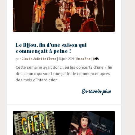
Le Bijou, fin d’une saison qui
commençait à peine !
par
Claude Juliette Fèvre
|
26 juin 2021
|
En scène
|
0
Cette semaine avait donc lieu les concerts d’une « fin
de sai­son » qui vient tout juste de com­men­cer après
des mois d’interdiction.
En savoir plus