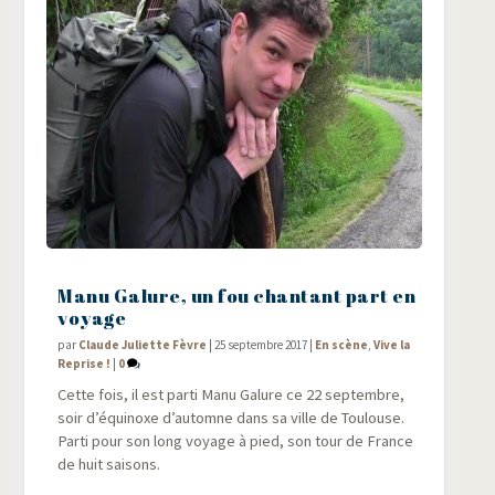
Manu Galure, un fou chantant part en
voyage
par
Claude Juliette Fèvre
|
25 septembre 2017
|
En scène
,
Vive la
Reprise !
|
0
Cette fois, il est par­ti Manu Galure ce 22 sep­tembre,
soir d’équinoxe d’automne dans sa ville de Tou­louse.
Par­ti pour son long voyage à pied, son tour de France
de huit saisons.