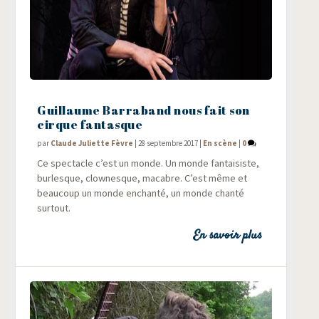
Guillaume Barraband nous fait son
cirque fantasque
par
Claude Juliette Fèvre
|
28 septembre 2017
|
En scène
|
0
Ce spec­tacle c’est un monde. Un monde fan­tai­siste,
bur­lesque, clow­nesque, macabre. C’est même et
beau­coup un monde enchan­té, un monde chan­té
surtout.
En savoir plus