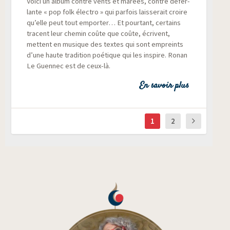
Voi­ci un album contre vents et marées, contre défer­
lante « pop folk élec­tro » qui par­fois lais­se­rait croire
qu’elle peut tout empor­ter… Et pour­tant, cer­tains
tracent leur che­min coûte que coûte, écrivent,
mettent en musique des textes qui sont empreints
d’une haute tra­di­tion poé­tique qui les ins­pire. Ronan
Le Guen­nec est de ceux-là.
En savoir plus
1
2