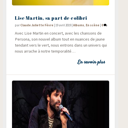
Lise Martin, sa part de colibri
par
Claude Juliette Fèvre
|
19 avril 2019
|
Albums
,
En scène
|
0
Avec Lise Mar­tin en concert, avec les chan­sons de
Per­so­na, son nou­vel album tout en nuances de jaune
ten­dant vers le vert, nous entrons dans un uni­vers qui
nous arrache à notre temporalité…
En savoir plus