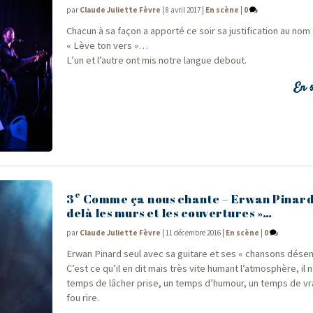
par
Claude Juliette Fèvre
|
8 avril 2017
|
En scène
|
0
Cha­cun à sa façon a appor­té ce soir sa jus­ti­fi­ca­tion au nom d
« Lève ton vers »…
L’un et l’autre ont mis notre langue debout.
En s
e
3
Comme ça nous chante – Erwan Pinard 
delà les murs et les couvertures »…
par
Claude Juliette Fèvre
|
11 décembre 2016
|
En scène
|
0
Erwan Pinard seul avec sa gui­tare et ses « chan­sons désen­
C’est ce qu’il en dit mais très vite humant l’atmosphère, il 
temps de lâcher prise, un temps d’humour, un temps de vrai
fou rire.