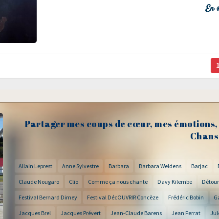
En s
Partager mes coups de cœur, mes émotions, 
Chans
Allain Leprest
Anne Sylvestre
Barbara
Barbara Weldens
Barjac
Claude Nougaro
Clio
Comme ça nous chante
Davy Kilembe
Détour
Festival Bernard Dimey
Festival DécOUVRIR Concèze
Frédéric Bobin
G
Jacques Brel
Jacques Prévert
Jean-Claude Barens
Jean Ferrat
Jul