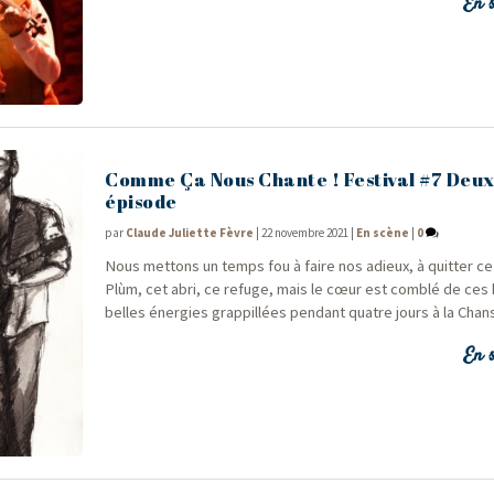
En s
Comme Ça Nous Chante ! Festival #7 Deu
épisode
par
Claude Juliette Fèvre
|
22 novembre 2021
|
En scène
|
0
Nous met­tons un temps fou à faire nos adieux, à quit­ter ce 
Plùm, cet abri, ce refuge, mais le cœur est com­blé de ces
belles éner­gies grap­pillées pen­dant quatre jours à la Chan
En s