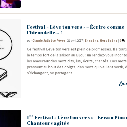
Festival « Lève ton vers » – Écrire comme
l’hirondelle… !
par
Claude Juliette Fèvre
|
21 avril 2017
|
En scène
,
Hors Scène
|
0
Ce fes­ti­val Lève ton vers est plein de pro­messes. Il a tout
le temps fort de la sai­son au Bijou : un ren­dez-vous incon­t
les amou­reux des mots dits, lus, écrits, chan­tés. Des mots
pressent au bout des doigts, des mots qui veulent sor­tir, 
s’échangent, se partagent…
En s
er
1
Festival « Lève ton vers » – Erwan Pina
Chanteurs agités