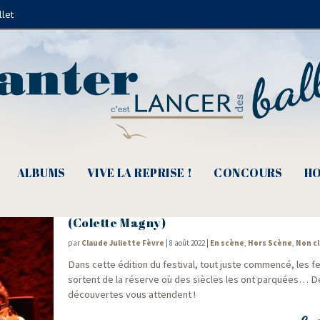
llet
Erwan Pinard
ALBUMS
VIVE LA REPRISE !
CONCOURS
HO
Barjac m’en Chante 2022, « Frappe ton 
(Colette Magny)
par
Claude Juliette Fèvre
|
8 août 2022
|
En scène
,
Hors Scène
,
Non c
Dans cette édi­tion du fes­ti­val, tout juste com­men­cé, les
sortent de la réserve où des siècles les ont par­quées… D
décou­vertes vous attendent !