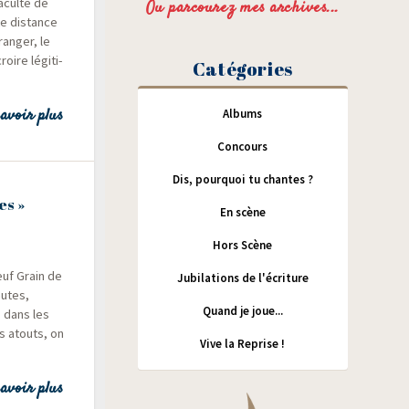
acul­té de
Ou parcourez mes archives...
e dis­tance
ran­ger, le
oire légi­ti­
Catégories
avoir plus
Albums
Concours
Dis, pourquoi tu chantes ?
es »
En scène
Hors Scène
neuf Grain de
Jubilations de l'écriture
nutes,
Quand je joue...
s dans les
s atouts, on
Vive la Reprise !
…
avoir plus