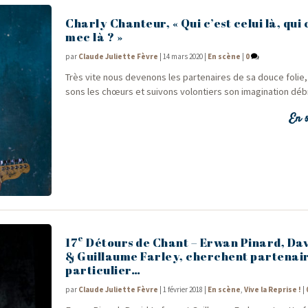
Charly Chanteur, « Qui c’est celui là, qui 
mec là ? »
par
Claude Juliette Fèvre
|
14 mars 2020
|
En scène
|
0
Très vite nous deve­nons les par­te­naires de sa douce folie, 
sons les chœurs et sui­vons volon­tiers son ima­gi­na­tion d
En s
e
17
Détours de Chant – Erwan Pinard, Dav
& Guillaume Farley, cherchent partenai
particulier…
par
Claude Juliette Fèvre
|
1 février 2018
|
En scène
,
Vive la Reprise !
|