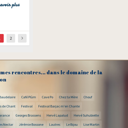
avoir plus
1
2
mes rencontres... dans le domaine de la
on
Baudelaire
Café Plùm
Cave Po
Chez ta Mère
Chouf
s de Chant
Festival
Festival Barjac m'en Chante
arance
Georges Brassens
Hervé Lapalud
Hervé Suhubiette
es Nectar
Jérémie Bossone
Lautrec
Le Bijou
Lise Martin