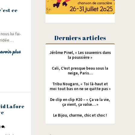
c’est ce
nous lui fai­
Derniers articles
ébridée…
avoir plus
Jérôme Pinel, « Les souvenirs dans
la poussière »
Cali, C’est presque beau sous la
neige, Paris…
Tribu Nougaro, « Toi là-haut et
moi tout bas on ne se quitte pas »
De clip en clip #20 – « Ça va la vie,
ça vient, ça valse… »
id Lafore
re
Le Bijou, charme, chic et choc !
0