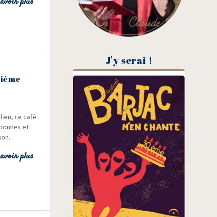
avoir plus
J'y serai !
xième
lieu, ce café
 bonnes et
son.
avoir plus