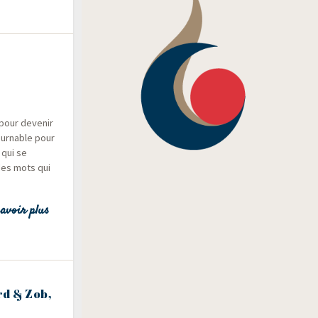
 pour deve­nir
our­nable pour
 qui se
des mots qui
avoir plus
rd & Zob,