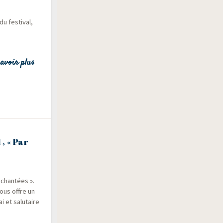
u fes­ti­val,
avoir plus
, « Par
chan­tées ».
nous offre un
 et salu­taire