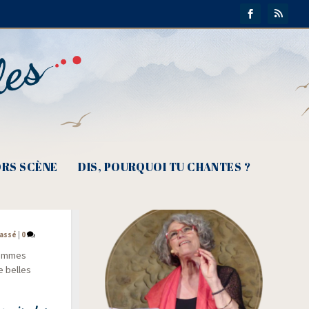
RS SCÈNE
DIS, POURQUOI TU CHANTES ?
cœur…»
lassé
|
0
 femmes
e belles