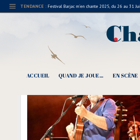
TENDANCE :
Festival Barjac m’en chante 2025, du 26 au 31 Jui
ACCUEIL
QUAND JE JOUE…
EN SCÈNE