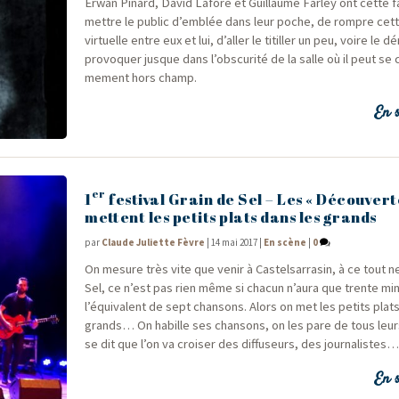
Erwan Pinard, David Lafore et Guillaume Far­ley ont cette f
mettre le public d’emblée dans leur poche, de rompre cett
vir­tuelle entre eux et lui, d’aller le titiller un peu, voire le dé
pro­vo­quer jusque dans l’obscurité de la salle où il peut se cr
me­ment hors champ.
En s
er
1
festival Grain de Sel – Les « Découvert
mettent les petits plats dans les grands
par
Claude Juliette Fèvre
|
14 mai 2017
|
En scène
|
0
On mesure très vite que venir à Cas­tel­sar­ra­sin, à ce tout 
Sel, ce n’est pas rien même si cha­cun n’aura que trente mi
l’équivalent de sept chan­sons. Alors on met les petits plat
grands… On habille ses chan­sons, on les pare de tous leur
se dit que l’on va croi­ser des dif­fu­seurs, des journalistes
En s