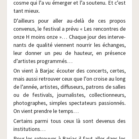
cosme qui l’a vu émer­ger et l’a sou­te­nu. Et c’est
tant mieux.
D’ailleurs pour aller au-delà de ces pro­pos
conve­nus, le fes­ti­val a pré­vu « Les ren­contres de
onze H moins onze »… Chaque jour des inter­ve­
nants de qua­li­té viennent nour­rir les échanges,
leur don­ner un peu de hau­teur, en pré­sence
d’artistes programmés…
On vient à Bar­jac écou­ter des concerts, certes,
mais aus­si retrou­ver ceux que l’on croise au long
de l’année, artistes, dif­fu­seurs, patrons de salles
ou de fes­ti­vals, jour­na­listes, col­lec­tion­neurs,
pho­to­graphes, simples spec­ta­teurs pas­sion­nés.
On vient prendre le temps…
Cer­tains par­mi tous ceux là sont deve­nus des
institutions…
Pour les retrou­ver à Bar­jac il faut aller dans les