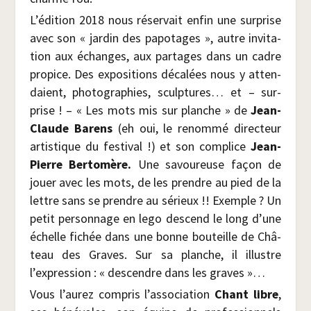
L’édition 2018 nous réser­vait enfin une sur­prise
avec son « jar­din des papo­tages », autre invi­ta­
tion aux échanges, aux par­tages dans un cadre
pro­pice. Des expo­si­tions déca­lées nous y atten­
daient, pho­to­gra­phies, sculp­tures… et – sur­
prise ! – « Les mots mis sur planche » de
Jean-
Claude Barens
(eh oui, le renom­mé direc­teur
artis­tique du fes­ti­val !) et son com­plice
Jean-
Pierre Ber­to­mère.
Une savou­reuse façon de
jouer avec les mots, de les prendre au pied de la
lettre sans se prendre au sérieux !! Exemple ? Un
petit per­son­nage en lego des­cend le long d’une
échelle fichée dans une bonne bou­teille de Châ­
teau des Graves. Sur sa planche, il illustre
l’expression : « des­cendre dans les graves »…
Vous l’aurez com­pris l’association
Chant libre
,