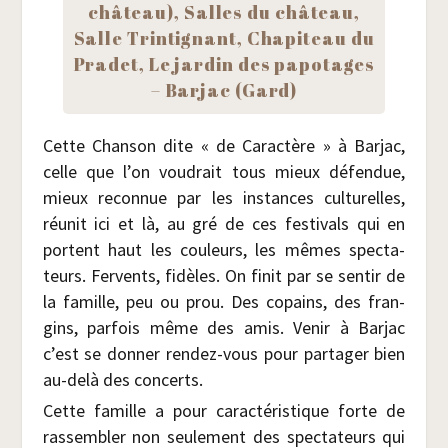
châ­teau), Salles du châ­teau,
Salle Trin­ti­gnant, Cha­pi­teau du
Pra­det, Le jar­din des papo­tages
– Bar­jac (Gard)
Cette Chan­son dite « de Carac­tère » à Bar­jac,
celle que l’on vou­drait tous mieux défen­due,
mieux recon­nue par les ins­tances cultu­relles,
réunit ici et là, au gré de ces fes­ti­vals qui en
portent haut les cou­leurs, les mêmes spec­ta­
teurs. Fer­vents, fidèles. On finit par se sen­tir de
la famille, peu ou prou. Des copains, des fran­
gins, par­fois même des amis. Venir à Bar­jac
c’est se don­ner ren­dez-vous pour par­ta­ger bien
au-delà des concerts.
Cette famille a pour carac­té­ris­tique forte de
ras­sem­bler non seule­ment des spec­ta­teurs qui