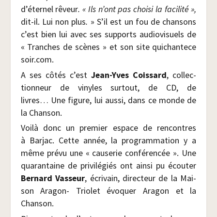
d’éternel rêveur
.
« Ils n’ont pas choi­si la faci­li­té »
,
dit-il. Lui non plus
.
» S’il est un fou de chan­sons
c’est bien lui avec ses sup­ports audio­vi­suels de
« Tranches de scènes » et son site qui​chan​te​ce​
soir​.com.
A ses côtés c’est
Jean-Yves Cois­sard
, col­lec­
tion­neur de vinyles sur­tout, de CD, de
livres… Une figure, lui aus­si, dans ce monde de
la Chanson.
Voi­là donc un pre­mier espace de ren­contres
à Bar­jac. Cette année, la pro­gram­ma­tion y a
même pré­vu une « cau­se­rie confé­ren­cée ». Une
qua­ran­taine de pri­vi­lé­giés ont ain­si pu écou­ter
Ber­nard Vas­seur
, écri­vain, direc­teur de la Mai­
son Ara­gon- Trio­let évo­quer Ara­gon et la
Chanson.