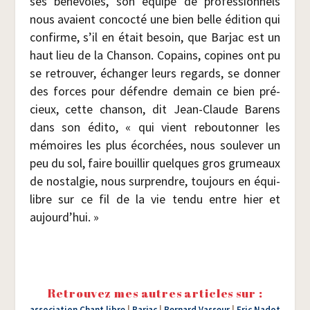
ses béné­voles, son équipe de pro­fes­sion­nels
nous avaient concoc­té une bien belle édi­tion qui
confirme, s’il en était besoin, que Bar­jac est un
haut lieu de la Chan­son. Copains, copines ont pu
se retrou­ver, échan­ger leurs regards, se don­ner
des forces pour défendre demain ce bien pré­
cieux, cette chan­son, dit Jean-Claude Barens
dans son édi­to, « qui vient rebou­ton­ner les
mémoires les plus écor­chées, nous sou­le­ver un
peu du sol, faire bouillir quelques gros gru­meaux
de nos­tal­gie, nous sur­prendre, tou­jours en équi­
libre sur ce fil de la vie ten­du entre hier et
aujourd’hui. »
Retrouvez mes autres articles sur :
association Chant libre
|
Barjac
|
Bernard Vasseur
|
Eric Nadot