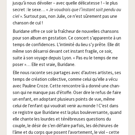
jusqu’à nous dévoi­ler – avec quelle déli­ca­tesse ! – le plus
secret : le sexe… «
Je vou­drais que l’instant soit pen­du au
ciel
». Sur­tout pas, non Julie, ce n’est sûre­ment pas une
chan­son de cul !
Buri­dane offre ce soir la fraî­cheur de nou­velles chan­sons
pour son album en ges­ta­tion. Ce concert s’apparente à un
temps de confi­dences. L’intimité du lieu s’y prête. Elle dit
même son désar­roi devant cet ins­tant fra­gile, ce soir,
suite à son voyage depuis Lyon. « Pas eu le temps de me
poser »… Elle est vraie, Buridane.
Elle nous raconte ses par­tages avec d’autres artistes, ses
temps de créa­tion col­lec­tive, comme celui qu’elle a vécu
avec Pau­line Croze. Cette ren­contre là a don­né une chan­
son qui ne manque pas d’étoffe. Oser dire le refus de faire
un enfant, en adop­tant plu­sieurs points de vue, même
celui de l’enfant qui vou­drait venir au monde ! C’est dans
ce registre que Buri­dane est la plus bou­le­ver­sante, quand
elle chante les lourdes et téné­breuses ques­tions du
couple, le désir de s’en défaire par­fois, les déchi­rures de
l’âme et du corps que posent l’avortement, le viol – cette