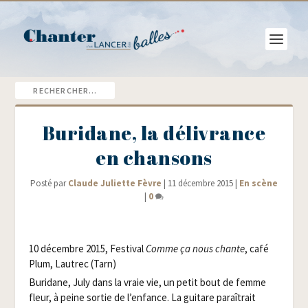
Buridane, la délivrance
en chansons
Posté par
Claude Juliette Fèvre
|
11 décembre 2015
|
En scène
|
0
10 décembre 2015, Fes­ti­val
Comme ça nous chante
, café
Plum, Lau­trec (Tarn)
Buri­dane, July dans la vraie vie, un petit bout de femme
fleur, à peine sor­tie de l’enfance. La gui­tare paraî­trait