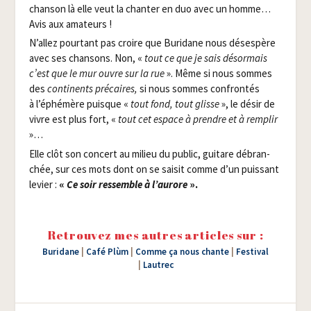
chan­son là elle veut la chan­ter en duo avec un homme…
Avis aux amateurs !
N’allez pour­tant pas croire que Buri­dane nous déses­père
avec ses chan­sons. Non, «
tout ce que je sais désor­mais
c’est que le mur ouvre sur la rue
». Même si nous sommes
des
conti­nents pré­caires,
si nous sommes confron­tés
à l’éphémère puisque «
tout fond, tout glisse
», le désir de
vivre est plus fort, «
tout cet espace à prendre et à rem­plir
»…
Elle clôt son concert au milieu du public, gui­tare débran­
chée, sur ces mots dont on se sai­sit comme d’un puis­sant
levier :
«
Ce soir res­semble à l’aurore
».
Retrouvez mes autres articles sur :
Buridane
|
Café Plùm
|
Comme ça nous chante
|
Festival
|
Lautrec