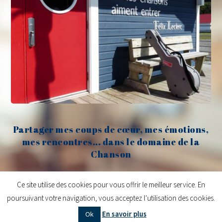
Partager mes coups de cœur, mes émotions,
mes rencontres... dans le domaine de la
Chanson
Claude Fèvre
Ce site utilise des cookies pour vous offrir le meilleur service. En
poursuivant votre navigation, vous acceptez l’utilisation des cookies.
Copyright © 2026
Claude Fèvre | Chanter c'est lancer des balles
| Design
En savoir plus
Ok
centifoliae
|
Mentions légales
|
Contact