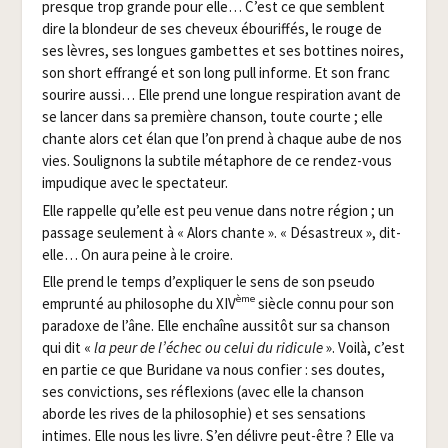
presque trop grande pour elle… C’est ce que semblent
dire la blon­deur de ses che­veux ébou­rif­fés, le rouge de
ses lèvres, ses longues gam­bettes et ses bot­tines noires,
son short effran­gé et son long pull informe. Et son franc
sou­rire aus­si… Elle prend une longue res­pi­ra­tion avant de
se lan­cer dans sa pre­mière chan­son, toute courte ; elle
chante alors cet élan que l’on prend à chaque aube de nos
vies. Sou­li­gnons la sub­tile méta­phore de ce ren­dez-vous
impu­dique avec le spectateur.
Elle rap­pelle qu’elle est peu venue dans notre région ; un
pas­sage seule­ment à « Alors chante ». « Désas­treux », dit-
elle… On aura peine à le croire.
Elle prend le temps d’expliquer le sens de son pseu­do
ème
emprun­té au phi­lo­sophe du XIV
siècle connu pour son
para­doxe de l’âne. Elle enchaîne aus­si­tôt sur sa chan­son
qui dit «
la peur de l’échec ou celui du ridi­cule
». Voi­là, c’est
en par­tie ce que Buri­dane va nous confier : ses doutes,
ses convic­tions, ses réflexions (avec elle la chan­son
aborde les rives de la phi­lo­so­phie) et ses sen­sa­tions
intimes. Elle nous les livre. S’en délivre peut-être ? Elle va